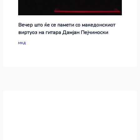
Вечер што ќе се памети со македонскиот
виртуоз на гитара Дамјан Пејчиноски
мкд