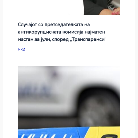
Случајот со претседателката на
антикорупциската комисија најматен
настан за јули, според „Транспаренси“
мкд