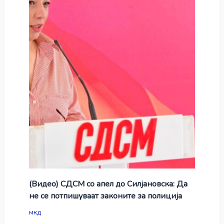
(Видео) СДСМ со апел до Силјановска: Да
не се потпишуваат законите за полиција
мкд