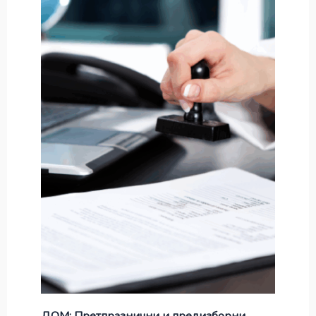
ДОМ: Претпразнични и предизборни