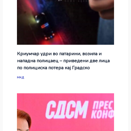
Криумчар удри во патарини, возила и
нападна полицаец – приведени две лица
по полициска потера кај Градско
мкд