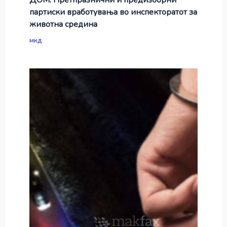
партиски вработувања во инспекторатот за
животна средина
мкд