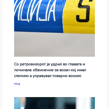
Со ретровизорот ја удрил во главата и
починала: обвинение за возач кој имал
слепило а управувал товарно возило
мкд