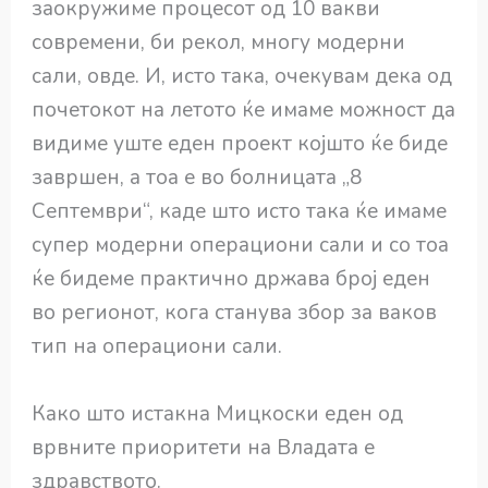
заокружиме процесот од 10 вакви
современи, би рекол, многу модерни
сали, овде. И, исто така, очекувам дека од
почетокот на летото ќе имаме можност да
видиме уште еден проект којшто ќе биде
завршен, а тоа е во болницата „8
Септември“, каде што исто така ќе имаме
супер модерни операциони сали и со тоа
ќе бидеме практично држава број еден
во регионот, кога станува збор за ваков
тип на операциони сали.
Како што истакна Мицкоски еден од
врвните приоритети на Владата е
здравството.