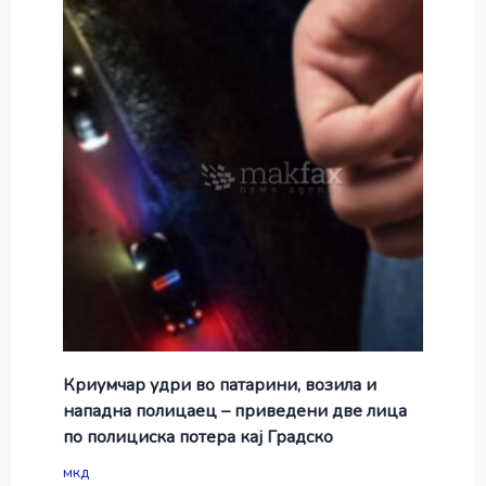
Криумчар удри во патарини, возила и
нападна полицаец – приведени две лица
по полициска потера кај Градско
мкд