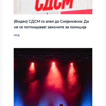
(Видео) СДСМ со апел до Силјановска: Да
не се потпишуваат законите за полиција
мкд