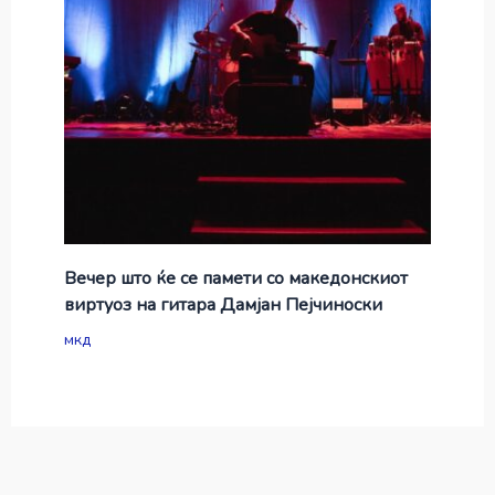
Вечер што ќе се памети со македонскиот
виртуоз на гитара Дамјан Пејчиноски
мкд