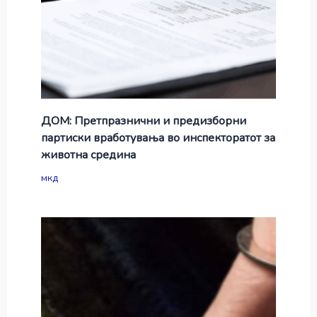
ДОМ: Претпразнични и предизборни
партиски вработувања во инспекторатот за
животна средина
мкд