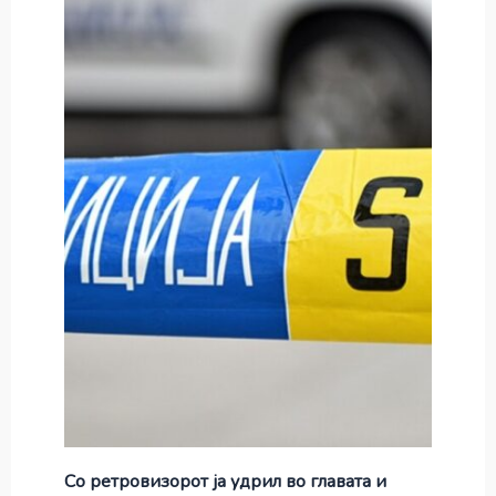
Со ретровизорот ја удрил во главата и