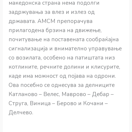
македонска страна нема подолги
задржувања за влез и излез од
државата. АМСМ препорачува
прилагодена брзина на движење,
почитување на поставената сообраќајна
сигнализација и внимателно управување
со возилата, особено на патиштата низ
котлините, речните долини и клисурите,
каде има можност од појава на одрони.
Ова посебно се однесува за делниците
Катланово – Велес, Маврово – Дебар –
Струга, Виница – Берово и Кочани –
Делчево.