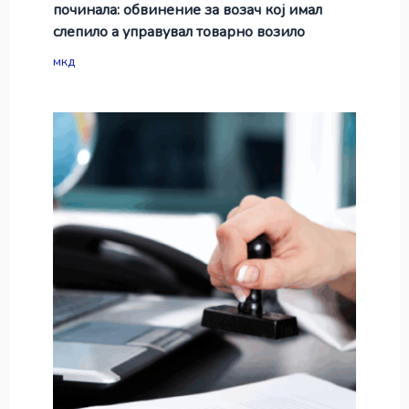
починала: обвинение за возач кој имал
слепило а управувал товарно возило
мкд