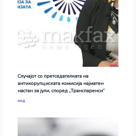
Случајот со претседателката на
антикорупциската комисија најматен
настан за јули, според „Транспаренси“
мкд