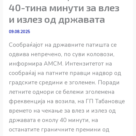
40-тина минути за влез
и излез од државата
09.08.2025
Сообраќајот на државните патишта се
одвива непречено, по суви коловози,
информира АМСМ. Интензитетот на
сообраќај на патните правци надвор од
градските средини е зголемен. Поради
летните одмори се бележи зголемена
фреквенција на возила, на ГП Табановце
времето на чекање за влез и излез од
државата е околу 40 минути, на
останатите граничните премини од