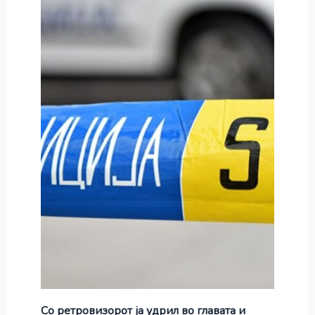
Со ретровизорот ја удрил во главата и