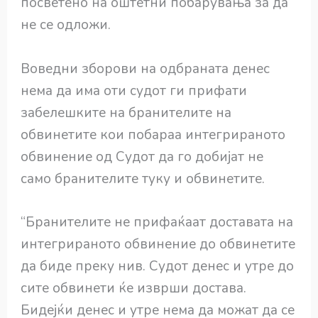
посветено на оштетни побарувања за да
не се одложи.
Воведни зборови на одбраната денес
нема да има оти судот ги прифати
забелешките на бранителите на
обвинетите кои побараа интегрираното
обвинение од Судот да го добијат не
само бранителите туку и обвинетите.
“Бранителите не прифаќаат доставата на
интегрираното обвинение до обвинетите
да биде преку нив. Судот денес и утре до
сите обвинети ќе изврши достава.
Бидејќи денес и утре нема да можат да се