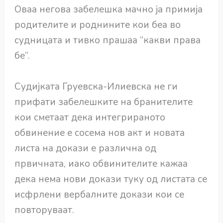
Оваа негова забелешка мачно ја примија
родителите и роднините кои беа во
судницата и тивко прашаа “какви права
бе”.
Судијката Груевска-Илиевска не ги
прифати забелешките на бранителите
кои сметаат дека интегрираното
обвинение е сосема нов акт и новата
листа на докази е различна од
првичната, иако обвинителите кажаа
дека нема нови докази туку од листата се
исфрлени вербалните докази кои се
повторуваат.