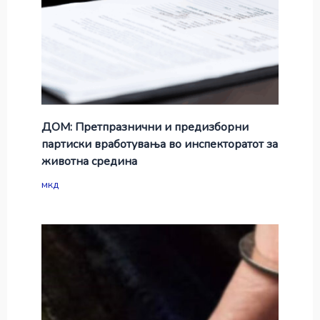
ДОМ: Претпразнични и предизборни
партиски вработувања во инспекторатот за
животна средина
мкд