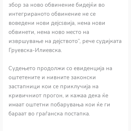
збор за ново обвинение бидејќи во
интегрираното обвинение не се
воведени нови дејсѕвија, нема нови
обвинети, нема ново место на
извршување на дејството”, рече судијката
Груевска-Илиевска.
Судењето продолжи со евиденција на
оштетените и нивните законски
застапници кои се приклучија на
кривичниот прогон, и кажаа дека ќе
имаат оштетни побарувања кои ќе ги
бараат во граѓанска постапка.