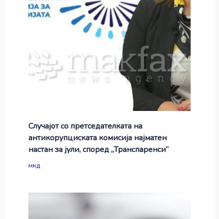
Случајот со претседателката на
антикорупциската комисија најматен
настан за јули, според „Транспаренси“
мкд