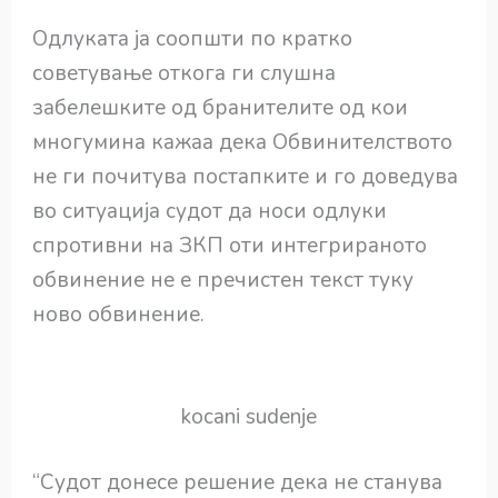
Одлуката ја соопшти по кратко
советување откога ги слушна
забелешките од бранителите од кои
многумина кажаа дека Обвинителството
не ги почитува постапките и го доведува
во ситуација судот да носи одлуки
спротивни на ЗКП оти интегрираното
обвинение не е пречистен текст туку
ново обвинение.
kocani sudenje
“Судот донесе решение дека не станува