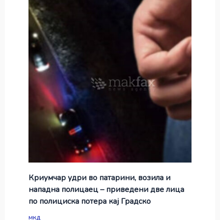
Криумчар удри во патарини, возила и
нападна полицаец – приведени две лица
по полициска потера кај Градско
мкд