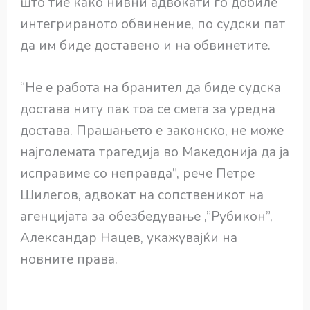
што тие како нивни адвокати го добиле
интегрираното обвинение, по судски пат
да им биде доставено и на обвинетите.
“Не е работа на бранител да биде судска
достава ниту пак тоа се смета за уредна
достава. Прашањето е законско, не може
најголемата трагедија во Македонија да ја
исправиме со неправда”, рече Петре
Шилегов, адвокат на сопственикот на
агенцијата за обезбедување ,”Рубикон”,
Александар Нацев, укажувајќи на
новните права.