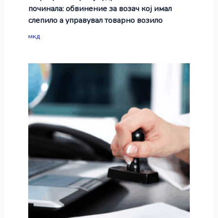
починала: обвинение за возач кој имал
слепило а управувал товарно возило
мкд