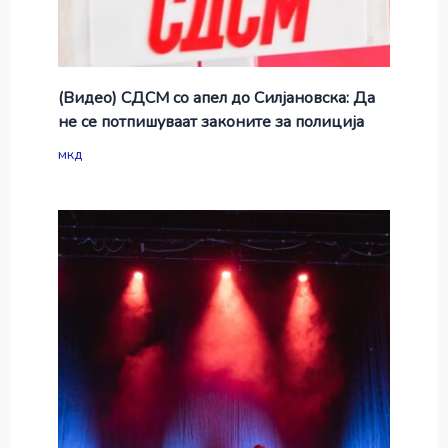
(Видео) СДСМ со апел до Силјановска: Да
не се потпишуваат законите за полиција
мкд