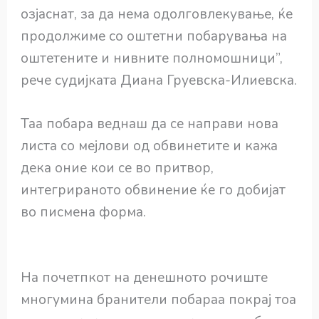
озјаснат, за да нема одолговлекување, ќе
продолжиме со оштетни побарувања на
оштетените и нивните полномошници”,
рече судијката Диана Груевска-Илиевска.
Таа побара веднаш да се направи нова
листа со мејлови од обвинетите и кажа
дека оние кои се во притвор,
интегрираното обвинение ќе го добијат
во писмена форма.
На почетпкот на денешното рочиште
многумина бранители побараа покрај тоа