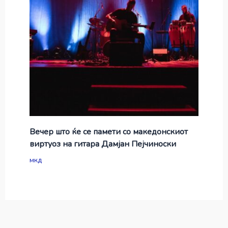
Вечер што ќе се памети со македонскиот
виртуоз на гитара Дамјан Пејчиноски
мкд