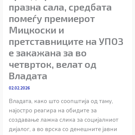
празна сала, средбата
помеѓу премиерот
Мицкоски и
претставниците на УПОЗ
е закажана за во
четврток, велат од
Владата
02.02.2026
Владата, како што соопштија од таму,
најостро реагира на обидите за
создавање лажна слика за социјалниот
дијалог, а во врска со денешните јавни