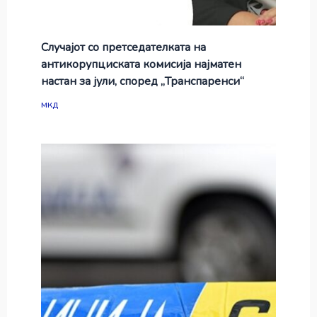
Случајот со претседателката на
антикорупциската комисија најматен
настан за јули, според „Транспаренси“
мкд