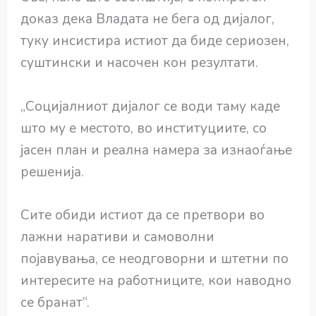
доказ дека Владата не бега од дијалог,
туку инсистира истиот да биде сериозен,
суштински и насочен кон резултати.
„Социјалниот дијалог се води таму каде
што му е местото, во институциите, со
јасен план и реална намера за изнаоѓање
решенија.
Сите обиди истиот да се претвори во
лажни наративи и самоволни
појавувања, се неодговорни и штетни по
интересите на работниците, кои наводно
се бранат“.