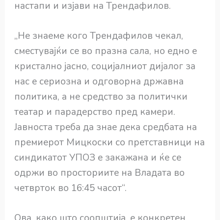
настапи и изјави на Трендафилов.
„Не знаеме кого Трендафилов чекал,
сместувајќи се во празна сала, но едно е
кристално јасно, социјалниот дијалог за
нас е сериозна и одговорна државна
политика, а не средство за политички
театар и парадерство пред камери.
Јавноста треба да знае дека средбата на
премиерот Мицкоски со претставници на
синдикатот УПОЗ е закажана и ќе се
одржи во просториите на Владата во
четврток во 16:45 часот“.
Ова, како што соопштија, е конкретен