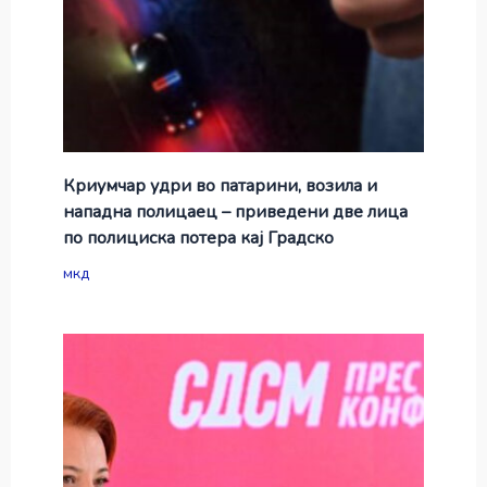
Криумчар удри во патарини, возила и
нападна полицаец – приведени две лица
по полициска потера кај Градско
мкд