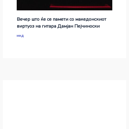
Вечер што ќе се памети со македонскиот
виртуоз на гитара Дамјан Пејчиноски
мкд