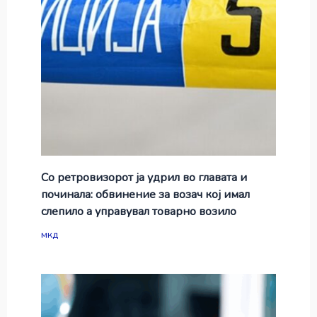
Со ретровизорот ја удрил во главата и
починала: обвинение за возач кој имал
слепило а управувал товарно возило
мкд