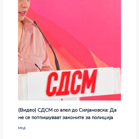
(Видео) СДСМ со апел до Силјановска: Да
не се потпишуваат законите за полиција
мкд