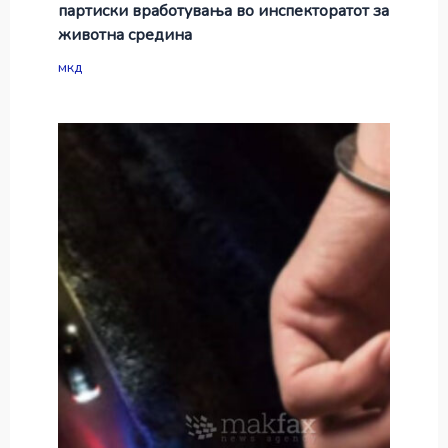
партиски вработувања во инспекторатот за
животна средина
мкд