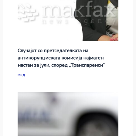
Случајот со претседателката на
антикорупциската комисија најматен
настан за јули, според „Транспаренси“
мкд