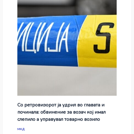
Со ретровизорот ја удрил во главата и
починала: обвинение за возач кој имал
слепило а управувал товарно возило
мкд