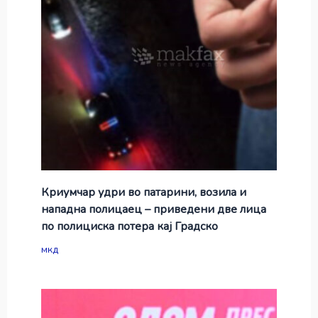
Криумчар удри во патарини, возила и
нападна полицаец – приведени две лица
по полициска потера кај Градско
мкд