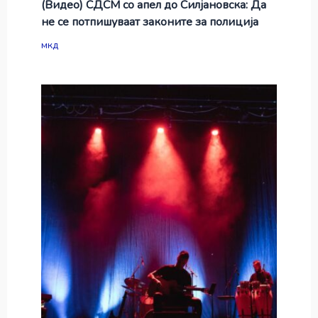
(Видео) СДСМ со апел до Силјановска: Да
не се потпишуваат законите за полиција
мкд