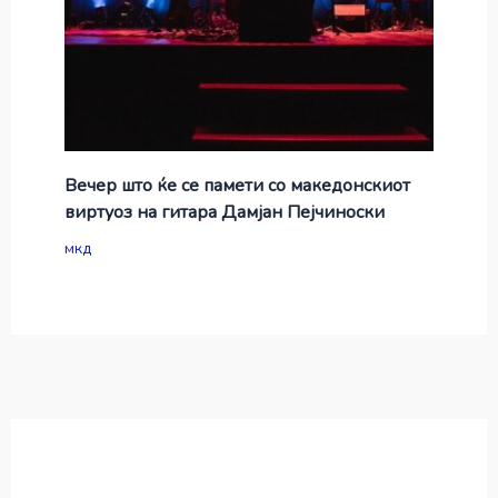
Вечер што ќе се памети со македонскиот
виртуоз на гитара Дамјан Пејчиноски
мкд