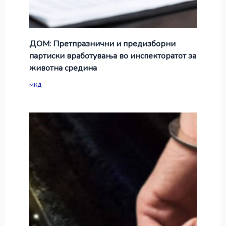
ДОМ: Претпразнични и предизборни
партиски вработувања во инспекторатот за
животна средина
мкд