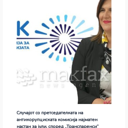
Случајот со претседателката на
антикорупциската комисија најматен
настан за јули, според „Транспаренси“