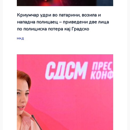
Криумчар удри во патарини, возила и
нападна полицаец – приведени две лица
по полициска потера кај Градско
мкд