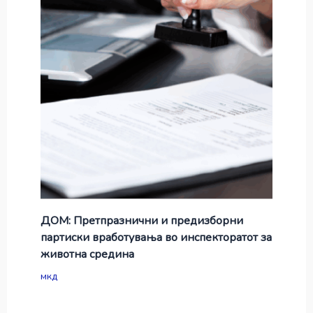
ДОМ: Претпразнични и предизборни
партиски вработувања во инспекторатот за
животна средина
мкд