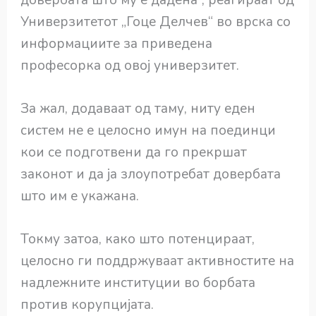
Универзитетот „Гоце Делчев“ во врска со
информациите за приведена
професорка од овој универзитет.
За жал, додаваат од таму, ниту еден
систем не е целосно имун на поединци
кои се подготвени да го прекршат
законот и да ја злоупотребат довербата
што им е укажана.
Токму затоа, како што потенцираат,
целосно ги поддржуваат активностите на
надлежните институции во борбата
против корупцијата.