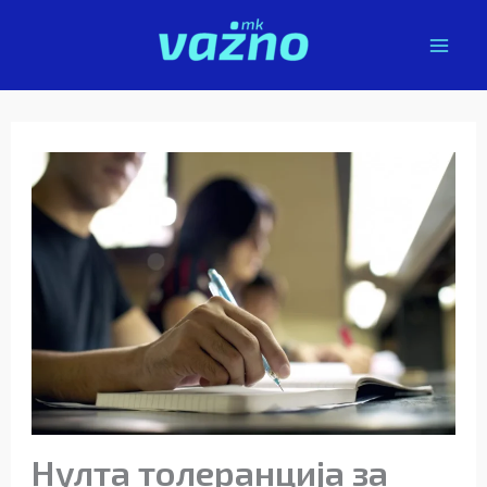
Skip
to
content
Нулта толеранција за