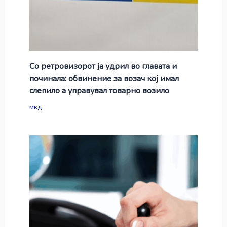
Со ретровизорот ја удрил во главата и
починала: обвинение за возач кој имал
слепило а управувал товарно возило
мкд