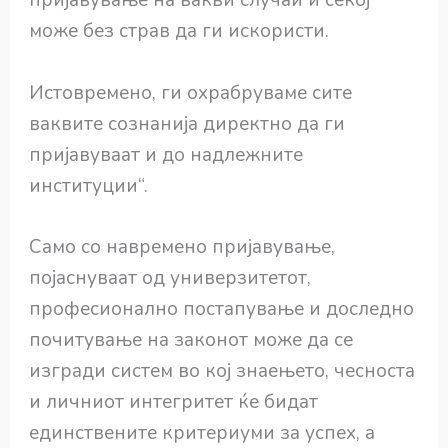
пријавување на вакви случаи и секој
може без страв да ги искористи.
Истовремено, ги охрабруваме сите
ваквите сознанија директно да ги
пријавуваат и до надлежните
институции“.
Само со навремено пријавување,
појаснуваат од универзитетот,
професионално постапување и доследно
почитување на законот може да се
изгради систем во кој знаењето, чесноста
и личниот интегритет ќе бидат
единствените критериуми за успех, а