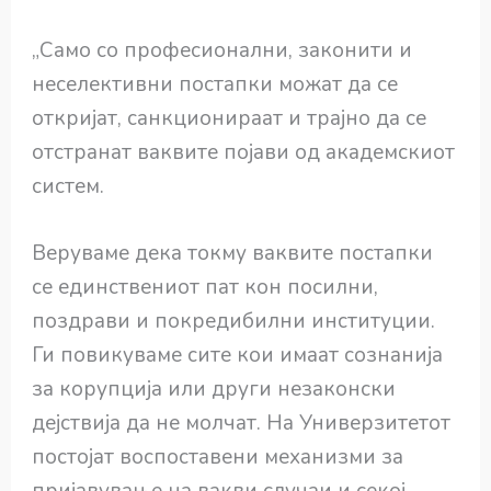
„Само со професионални, законити и
неселективни постапки можат да се
откријат, санкционираат и трајно да се
отстранат ваквите појави од академскиот
систем.
Веруваме дека токму ваквите постапки
се единствениот пат кон посилни,
поздрави и покредибилни институции.
Ги повикуваме сите кои имаат сознанија
за корупција или други незаконски
дејствија да не молчат. На Универзитетот
постојат воспоставени механизми за