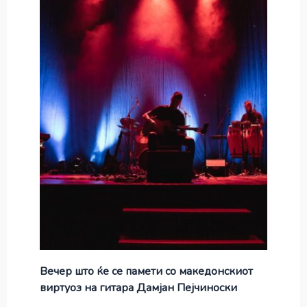
Вечер што ќе се памети со македонскиот
виртуоз на гитара Дамјан Пејчиноски