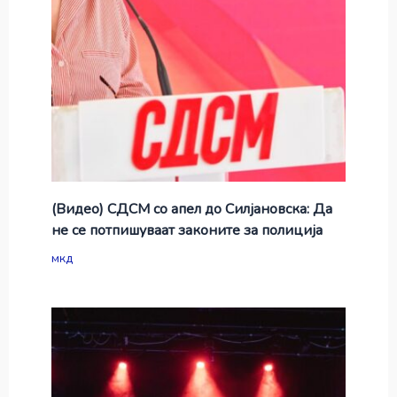
(Видео) СДСМ со апел до Силјановска: Да
не се потпишуваат законите за полиција
мкд