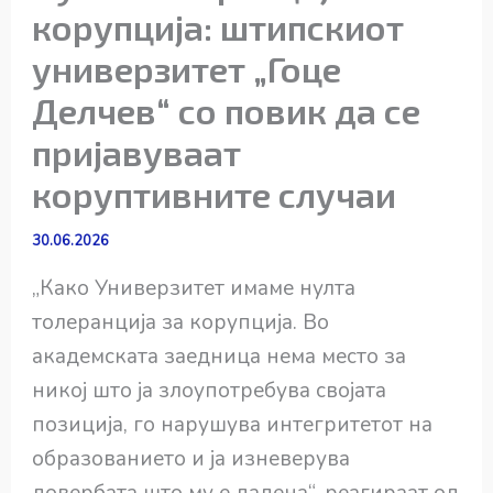
корупција: штипскиот
универзитет „Гоце
Делчев“ со повик да се
пријавуваат
коруптивните случаи
30.06.2026
„Како Универзитет имаме нулта
толеранција за корупција. Во
академската заедница нема место за
никој што ја злоупотребува својата
позиција, го нарушува интегритетот на
образованието и ја изневерува
довербата што му е дадена“, реагираат од