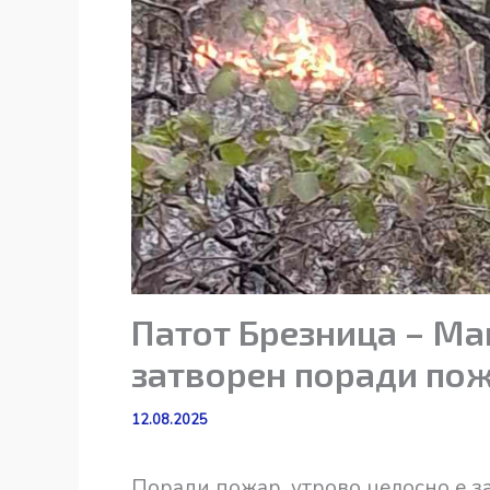
Патот Брезница – Ма
затворен поради по
12.08.2025
Поради пожар, утрово целосно е за