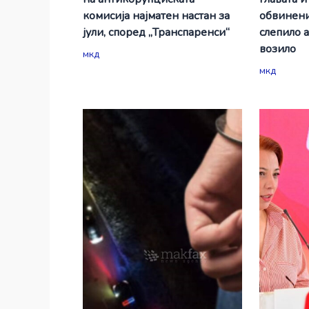
комисија најматен настан за
обвинени
јули, според „Транспаренси“
слепило 
возило
мкд
мкд