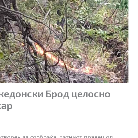
кедонски Брод целосно
жар
творен за сообраќај патниот правец од