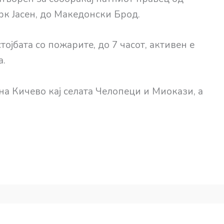
к Јасен, до Македонски Брод.
ојбата со пожарите, до 7 часот, активен е
а.
а Кичево кај селата Челопеци и Миокази, а