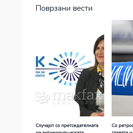
Поврзани вести
Случајот со претседателката
Со ретро
на антикорупциската
главата и