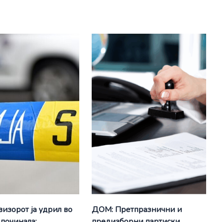
визорот ја удрил во
ДОМ: Претпразнични и
 починала:
предизборни партиски