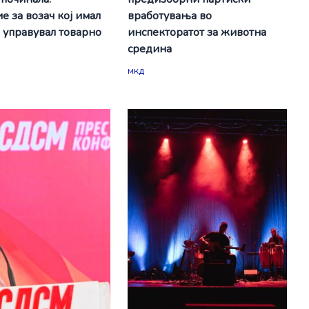
е за возач кој имал
вработувања во
а управувал товарно
инспекторатот за животна
средина
мкд