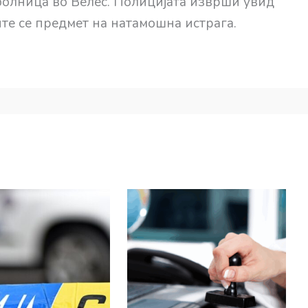
болница во Велес. Полицијата изврши увид
ите се предмет на натамошна истрага.