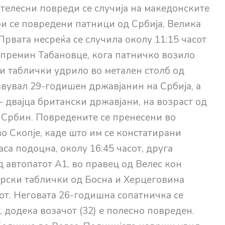
телесни повреди се случија на македонските
кои се повредени патници од Србија, Велика
Првата несреќа се случила околу 11:15 часот
 премин Табановце, кога патничко возило
и таблички удрило во метален столб од
авувал 29-годишен државјанин на Србија, а
 двајца британски државјани, на возраст од
н Србин. Повредените се пренесени во
о Скопје, каде што им се констатирани
са подоцна, околу 16:45 часот, друга
д автопатот А1, во правец од Велес кон
арски таблички од Босна и Херцеговина
от. Неговата 26-годишна сопатничка се
 додека возачот (32) е полесно повреден.