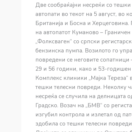
Две сообраќајни несреќи со тешки 
автопати во текот на 5 август, во 
Британија и Босна и Херцеговина. 
на автопатот Куманово – Граничен
„Фолксваген“ со српски регистарск
бензинска пумпа. Возилото го упр
повредени се неговите сопатници –
29 и 56 години, како и 53-годише
Комплекс клиники „Мајка Тереза“ в
тешки телесни повреди. Неколку ча
несреќа се случила на делницата о
Градско. Возач на „БМВ“ со регист
изгубил контрола и излетал од пат
здобила со тешки телесни повреди,