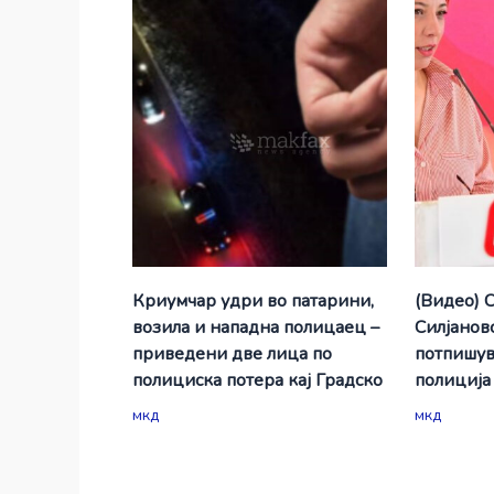
Криумчар удри во патарини,
(Видео) 
возила и нападна полицаец –
Силјановс
приведени две лица по
потпишув
полициска потера кај Градско
полиција
мкд
мкд