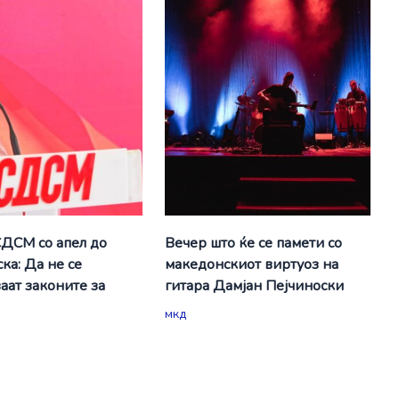
СДСМ со апел до
Вечер што ќе се памети со
ка: Да не се
македонскиот виртуоз на
аат законите за
гитара Дамјан Пејчиноски
мкд