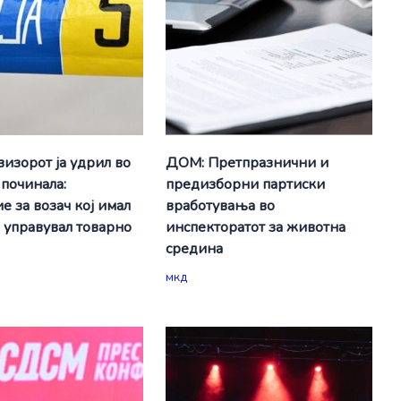
визорот ја удрил во
ДОМ: Претпразнични и
 починала:
предизборни партиски
е за возач кој имал
вработувања во
а управувал товарно
инспекторатот за животна
средина
мкд