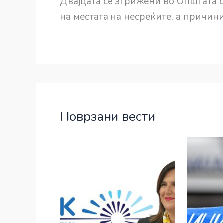
Двајцата се згрижени во Општата 
на местата на несреќите, а причин
Поврзани вести