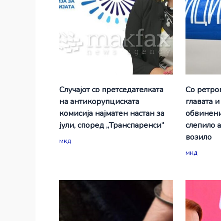
Случајот со претседателката
Со ретро
на антикорупциската
главата и
комисија најматен настан за
обвинени
јули, според „Транспаренси“
слепило 
возило
мкд
мкд