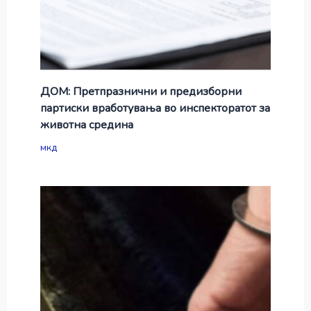
ДОМ: Претпразнични и предизборни
партиски вработувања во инспекторатот за
животна средина
мкд