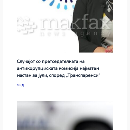
Случајот со претседателката на
антикорупциската комисија најматен
настан за јули, според „Транспаренси“
мкд