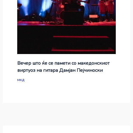
Вечер што ќе се памети со македонскиот
виртуоз на гитара Дамјан Пејчиноски
мкд