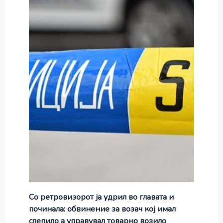
Со ретровизорот ја удрил во главата и
починала: обвинение за возач кој имал
слепило а управувал товарно возило