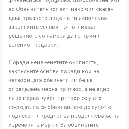
финансиска поддршка. Второобвинетиот
во Обвинителниот акт, иако бил свесен
дека правното лице не ги исполнува
законските услови, го потпишал
решението со намера да го прими
ветениот подарок.
Поради неизменетите околности,
законските основи поради кои на
четворицата обвинети им беше
определена мерка притвор, а не едно
лице мерка куќен притвор се уште
постојат, па со обвинението до судот е
поднесен и предлог за продолжување на
изречените мерки. За обвинетите