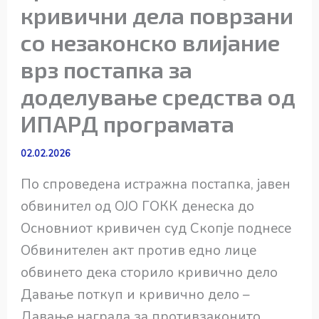
кривични дела поврзани
со незаконско влијание
врз постапка за
доделување средства од
ИПАРД програмата
02.02.2026
По спроведена истражна постапка, јавен
обвинител од ОЈО ГОКК денеска до
Основниот кривичен суд Скопје поднесе
Обвинителен акт против едно лице
обвинето дека сторило кривично дело
Давање поткуп и кривично дело –
Давање награда за противзаконито