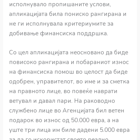
исполнувало пропишаните услови,
апликацијата била пониско рангирана и
не ги исполнувала критериумите за
добивање финансиска поддршка.
Со цел апликацијата неосновано да биде
повисоко рангирана и побараниот износ
на финансиска помош во целост да биде
одобрен, управителот, во име и за сметка
на правното лице, во повеќе наврати
ветувал и давал пари. На раководно
службено лице во Агенцијата бил ветен
подарок во износ од 50.000 евра, а на
уште три лица им биле дадени 5.000 евра
за да го искористат своето реално