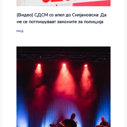
(Видео) СДСМ со апел до Силјановска: Да
не се потпишуваат законите за полиција
мкд