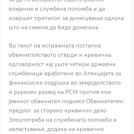
влијание и службена положба и да
извршат притисок за донесување одлука
што не смеела да биде донесена.
Во текот на истражната постапка
обвинителството утврди и кривична
одговорност кај уште четири државни
службеници вработени во Агенцијата за
финансиска подршка во земјоделството
и рурален развој на РСМ против кои
јавниот обвинител поднесе Обвинителен
предлог за сторено кривично дело
Злоупотреба на службената положба и
овластување, додека на кривично