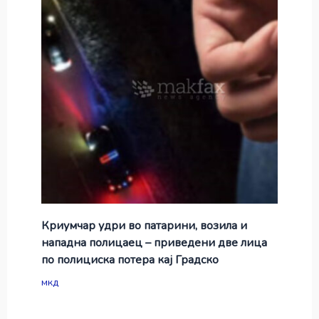
Криумчар удри во патарини, возила и
нападна полицаец – приведени две лица
по полициска потера кај Градско
мкд