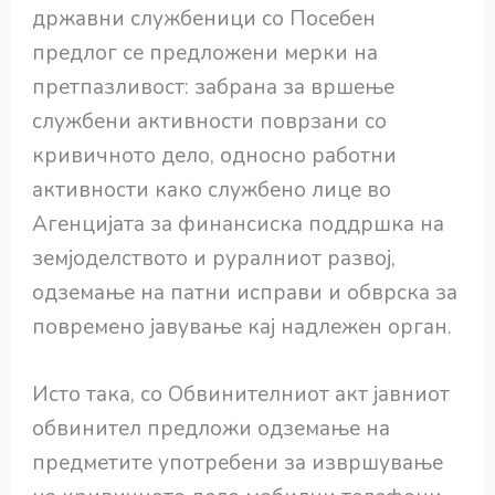
државни службеници со Посебен
предлог се предложени мерки на
претпазливост: забрана за вршење
службени активности поврзани со
кривичното дело, односно работни
активности како службено лице во
Агенцијата за финансиска поддршка на
земјоделството и руралниот развој,
одземање на патни исправи и обврска за
повремено јавување кај надлежен орган.
Исто така, со Обвинителниот акт јавниот
обвинител предложи одземање на
предметите употребени за извршување