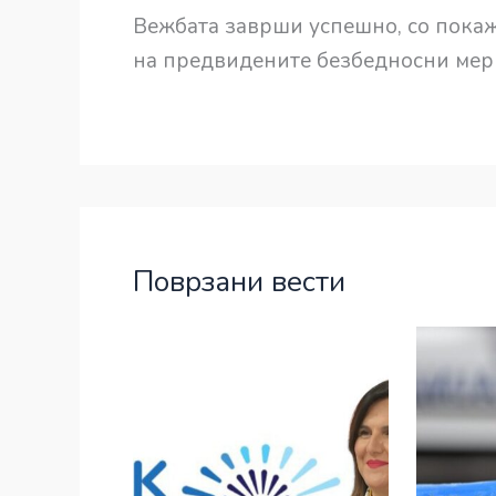
Вежбата заврши успешно, со покаж
на предвидените безбедносни мерк
Поврзани вести