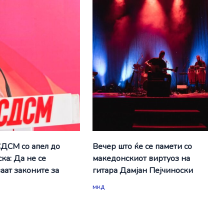
СДСМ со апел до
Вечер што ќе се памети со
ка: Да не се
македонскиот виртуоз на
аат законите за
гитара Дамјан Пејчиноски
мкд