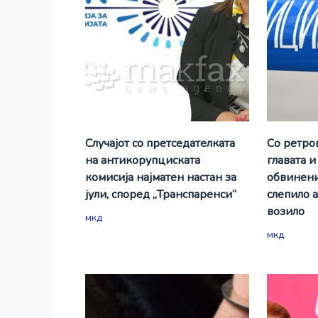
Случајот со претседателката
Со ретро
на антикорупциската
главата и
комисија најматен настан за
обвинени
јули, според „Транспаренси“
слепило 
возило
мкд
мкд