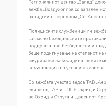
Регионалниот центар „Запад“ дене
вежба „Воздухоплов со запален мот
охридскиот аеродром „Св. Апостол
Полициските службеници ги вежба
согласно безбедносните протоколи 
поддршка при безбедносни инциде
беше подигнување на степенот на 
ажурирање на координативните ме
комуникација во услови на авионс
Во вежбата учество зедоа ТАВ „Ае
екипи од ТАВ и ТППЕ Охрид и Стру
во Охрид и Струга и Црвениот Крс