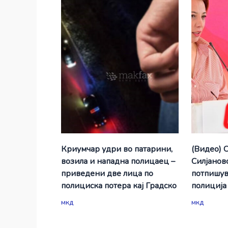
Криумчар удри во патарини,
(Видео) 
возила и нападна полицаец –
Силјановс
приведени две лица по
потпишув
полициска потера кај Градско
полиција
мкд
мкд