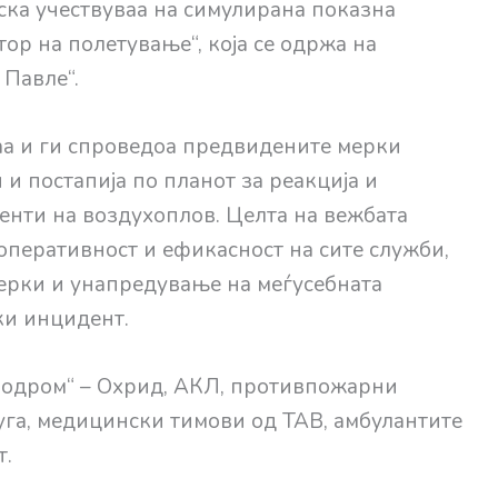
ска учествуваа на симулирана показна
ор на полетување“, која се одржа на
 Павле“.
а и ги спроведоа предвидените мерки
и постапија по планот за реакција и
нти на воздухоплов. Целта на вежбата
оперативност и ефикасност на сите служби,
рки и унапредување на меѓусебната
ки инцидент.
родром“ – Охрид, АКЛ, противпожарни
га, медицински тимови од ТАВ, амбулантите
т.