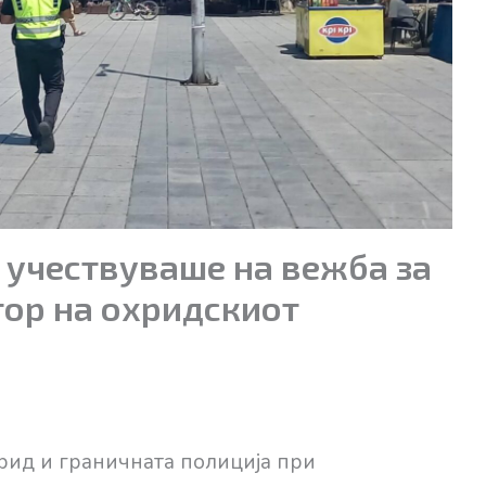
 учествуваше на вежба за
тор на охридскиот
ид и граничната полиција при