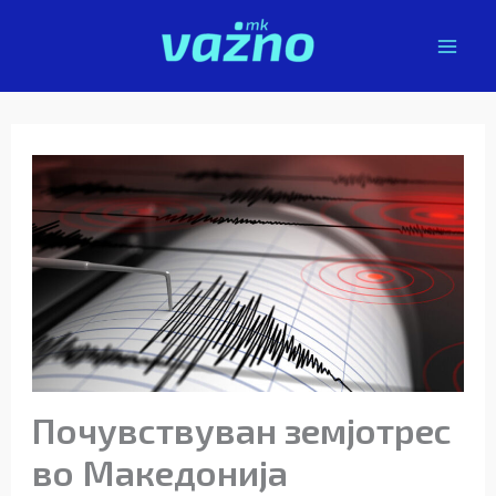
Skip
to
content
Почувствуван земјотрес
во Македонија