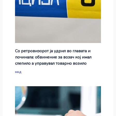
Со ретровизорот ја удрил во главата и
починала: обвинение за возач кој имал
слепило а управувал товарно возило
мкд