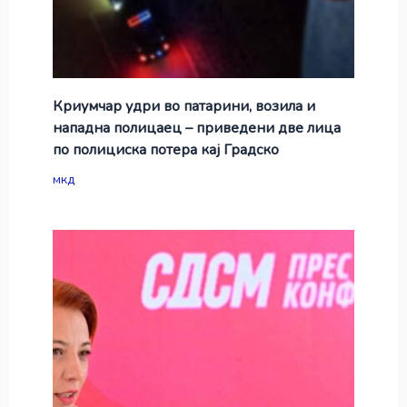
Криумчар удри во патарини, возила и
нападна полицаец – приведени две лица
по полициска потера кај Градско
мкд