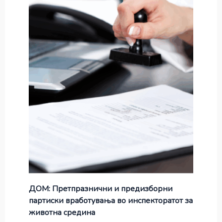
ДОМ: Претпразнични и предизборни
партиски вработувања во инспекторатот за
животна средина