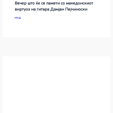
Вечер што ќе се памети со македонскиот
виртуоз на гитара Дамјан Пејчиноски
мкд