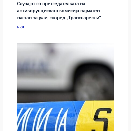
Случајот со претседателката на
антикорупциската комисија најматен
настан за јули, според „Транспаренси“
мкд