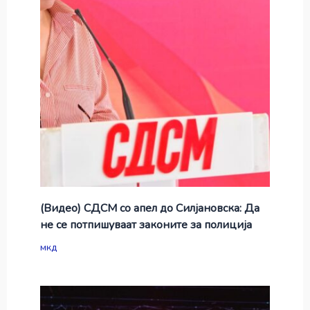
(Видео) СДСМ со апел до Силјановска: Да
не се потпишуваат законите за полиција
мкд