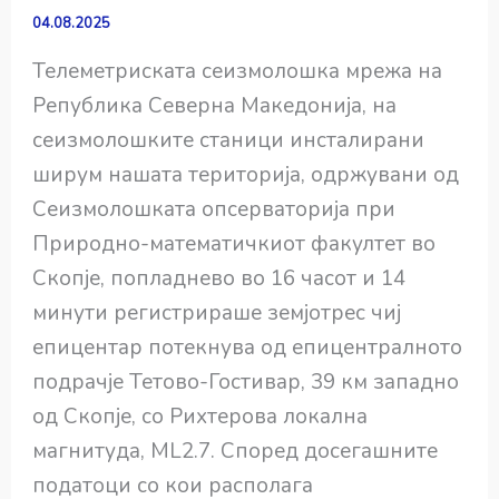
04.08.2025
Телеметриската сеизмолошка мрежа на
Република Северна Македонија, на
сеизмолошките станици инсталирани
ширум нашата територија, одржувани од
Сеизмолошката опсерваторија при
Природно-математичкиот факултет во
Скопје, попладнево во 16 часот и 14
минути регистрираше земјотрес чиј
епицентар потекнува од епицентралното
подрачје Тетово-Гостивар, 39 км западно
од Скопје, со Рихтерова локална
магнитуда, ML2.7. Според досегашните
податоци со кои располага