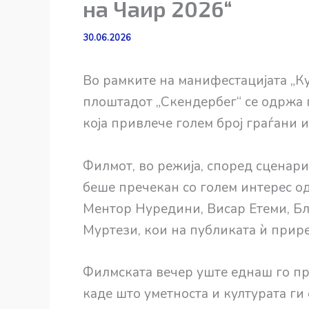
на Чаир 2026“
30.06.2026
Во рамките на манифестацијата „Ку
плоштадот „Скендербег“ се одржа 
која привлече голем број граѓани 
Филмот, во режија, според сценар
беше пречекан со голем интерес од
Ментор Нуредини, Висар Етеми, Б
Муртези, кои на публиката ѝ прир
Филмската вечер уште еднаш го пр
каде што уметноста и културата ги