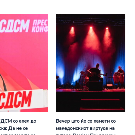
СДСМ со апел до
Вечер што ќе се памети со
ка: Да не се
македонскиот виртуоз на