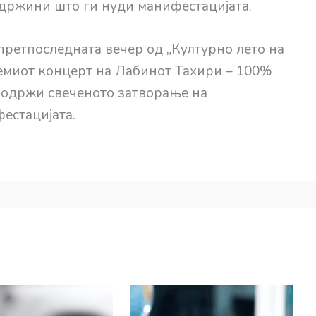
одржини што ги нуди манифестацијата.
претпоследната вечер од „Културно лето на
лемиот концерт на Лабинот Тахири – 100%
 се одржи свеченото затворање на
естацијата.