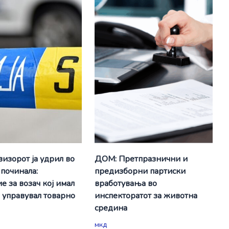
визорот ја удрил во
ДОМ: Претпразнични и
 починала:
предизборни партиски
е за возач кој имал
вработувања во
а управувал товарно
инспекторатот за животна
средина
мкд