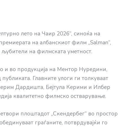
лтурно лето на Чаир 2026“, синоќа на
премиерата на албанскиот филм „Salman“,
и љубители на филмската уметност.
ио и во продукција на Ментор Нуредини,
 публиката. Главните улоги ги толкуваат
лерим Дардишта, Бејтула Керими и Илбер
едија квалитетно филмско остварување.
етвори плоштадот „Скендербег“ во простор
 обединуваат граѓаните, потврдувајќи го