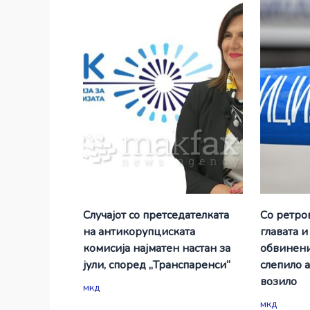
Случајот со претседателката
Со ретро
на антикорупциската
главата и
комисија најматен настан за
обвинени
јули, според „Транспаренси“
слепило 
возило
мкд
мкд