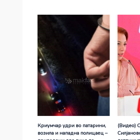
Криумчар удри во патарини,
(Видео) 
возила и нападна полицаец –
Силјановс