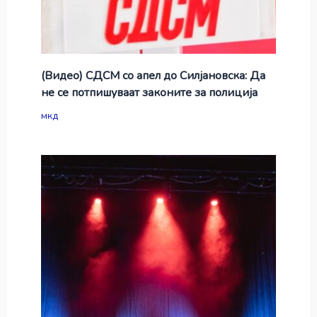
(Видео) СДСМ со апел до Силјановска: Да
не се потпишуваат законите за полиција
мкд