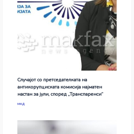
Случајот со претседателката на
антикорупциската комисија најматен
настан за јули, според „Транспаренси“
мкд