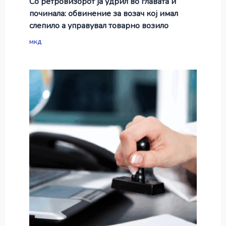
Со ретровизорот ја удрил во главата и
починала: обвинение за возач кој имал
слепило а управувал товарно возило
мкд