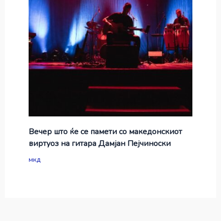
Вечер што ќе се памети со македонскиот
виртуоз на гитара Дамјан Пејчиноски
мкд