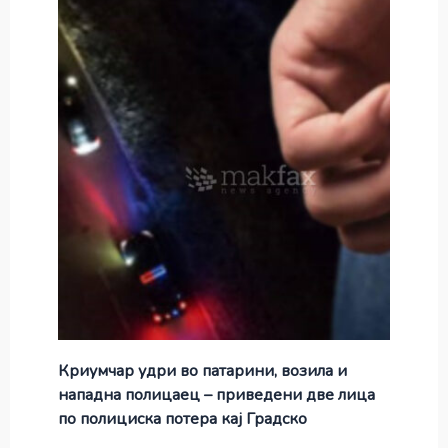
Криумчар удри во патарини, возила и
нападна полицаец – приведени две лица
по полициска потера кај Градско