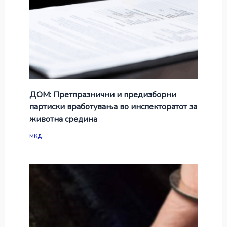
ДОМ: Претпразнични и предизборни
партиски вработувања во инспекторатот за
животна средина
мкд