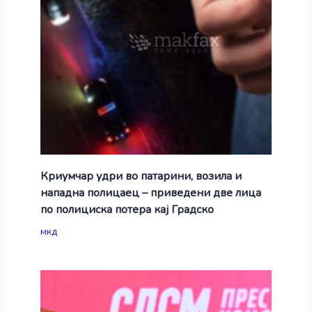
Криумчар удри во патарини, возила и
нападна полицаец – приведени две лица
по полициска потера кај Градско
мкд