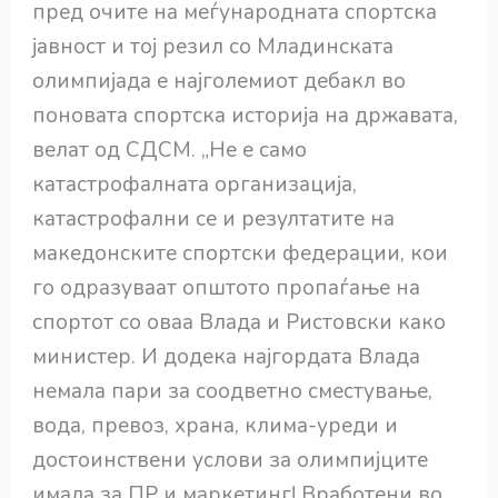
пред очите на меѓународната спортска
јавност и тој резил со Младинската
олимпијада е најголемиот дебакл во
поновата спортска историја на државата,
велат од СДСМ. „Не е само
катастрофалната организација,
катастрофални се и резултатите на
македонските спортски федерации, кои
го одразуваат општото пропаѓање на
спортот со оваа Влада и Ристовски како
министер. И додека најгордата Влада
немала пари за соодветно сместување,
вода, превоз, храна, клима-уреди и
достоинствени услови за олимпијците
имала за ПР и маркетинг! Вработени во