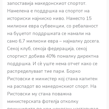
запоставија македонскиот спортот.
Намелена е поддршка на спортот на
историски најниско ниво. Наместо 15
милиони евра субвенции, со ребаланост
на буџетот поддршката се намали на
само 6,7 милиони евра – најмалку досега.
Секој клуб, секоја федерација, секој
спортист добива 40% помалку директна
поддршка. И сè уште нема отчет како се
распределуваат тие пари. Борко
Ристовски е министер кој стана капитен
на распадот во македонскиот спорт. На
Ристовски му стана поважна
министерската фотелја отколку