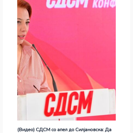
(Видео) СДСМ со апел до Силјановска: Да