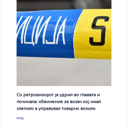
Со ретровизорот ја удрил во главата и
починала: обвинение за возач кој имал
слепило а управувал товарно возило
мкд