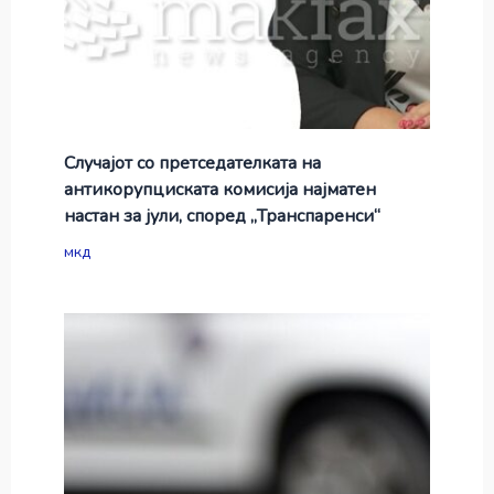
Случајот со претседателката на
антикорупциската комисија најматен
настан за јули, според „Транспаренси“
мкд