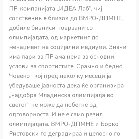
ПР-компанијата „ИДЕА Лаб“, чиј
сопственик е близок до ВМРО-ДПМНЕ,
добиле бизниси поврзани со
олимпијадата, од маркетинг до
менаџмент на социјални медиуми. Значи
има пари за ПР ама нема за основни
услови за спортистите. Срамно и бедно.
Човекот кој пред неколку месеци ја
убедуваше јавноста дека ќе организира
„најдобра Младинска олимпијада во
светот“ не може да побегне од
одговорноста. И не е само резил
олимпијадата. ВМРО-ДПМНЕ и Борко
Ристовски го деградираа и целосно го