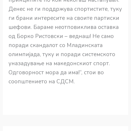
принципите по кои некогаш настапувал.
Денес не ги поддржува спортистите, туку
ги брани интересите на своите партиски
шефови. Бараме неотповиклива оставка
од Борко Ристовски – веднаш! Не само
поради скандалот со Младинската
олимпијада, туку и поради системското
уназадување на македонскиот спорт.
Одговорност мора да има!“, стои во
соопштението на СДСМ.