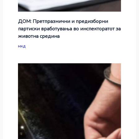
ДОМ: Претпразнични и предизборни
партиски вработувања во инспекторатот за
животна средина
мкд