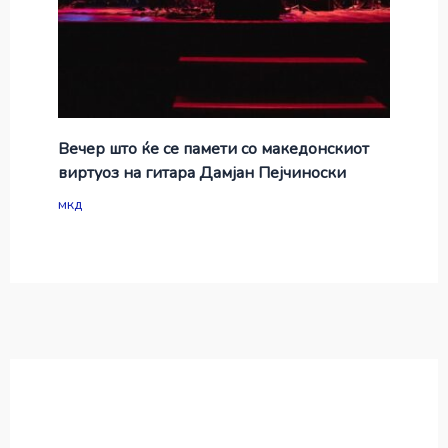
Вечер што ќе се памети со македонскиот
виртуоз на гитара Дамјан Пејчиноски
мкд