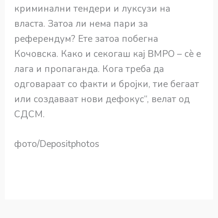
криминални тендери и луксузи на
власта. Затоа ли нема пари за
референдум? Ете затоа побегна
Кочовска. Како и секогаш кај ВМРО – сè е
лага и пропаганда. Кога треба да
одговараат со факти и бројки, тие бегаат
или создаваат нови дефокус“, велат од
СДСМ.
фото/Depositphotos