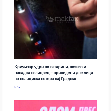
Криумчар удри во патарини, возила и
нападна полицаец – приведени две лица
по полициска потера кај Градско
мкд