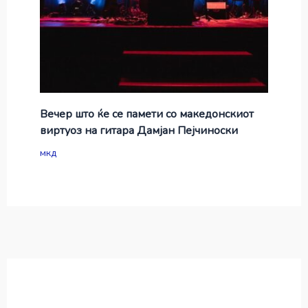
Вечер што ќе се памети со македонскиот
виртуоз на гитара Дамјан Пејчиноски
мкд