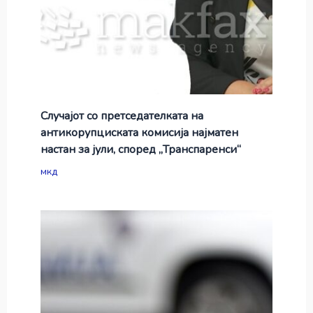
Случајот со претседателката на
антикорупциската комисија најматен
настан за јули, според „Транспаренси“
мкд