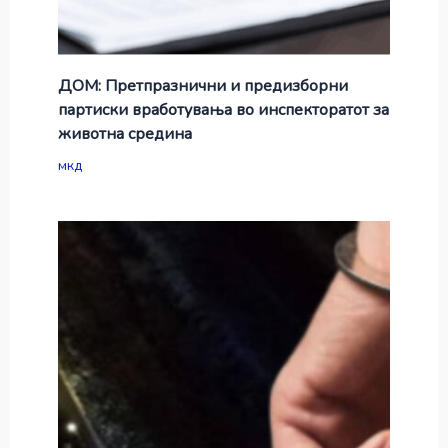
ДОМ: Претпразнични и предизборни
партиски вработувања во инспекторатот за
животна средина
мкд