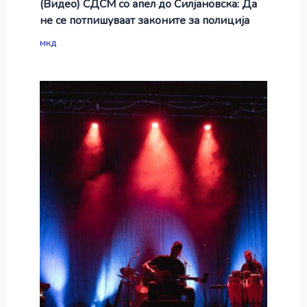
(Видео) СДСМ со апел до Силјановска: Да
не се потпишуваат законите за полиција
мкд