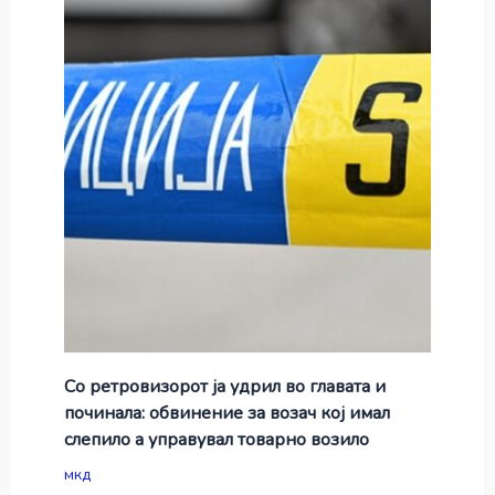
Со ретровизорот ја удрил во главата и
починала: обвинение за возач кој имал
слепило а управувал товарно возило
мкд