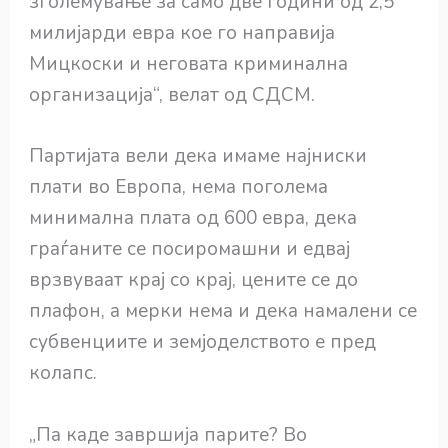
зголемување за само две години од 2,5
милијарди евра кое го направија
Мицкоски и неговата криминална
организација“, велат од СДСМ.
Партијата вели дека имаме најниски
плати во Европа, нема поголема
минимална плата од 600 евра, дека
граѓаните се посиромашни и едвај
врзвуваат крај со крај, цените се до
плафон, а мерки нема и дека намалени се
субвенциите и земјоделството е пред
колапс.
„Па каде завршија парите? Во