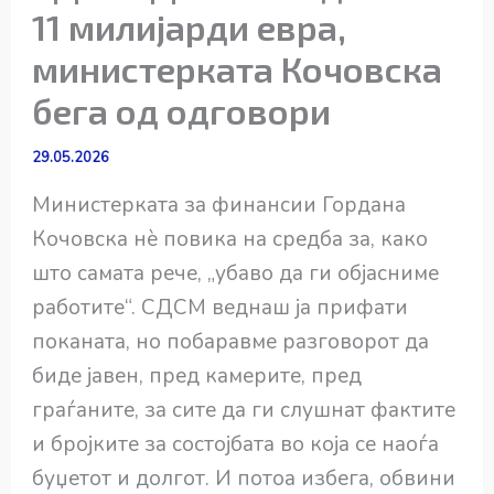
11 милијарди евра,
министерката Кочовска
бега од одговори
29.05.2026
Министерката за финансии Гордана
Кочовска нè повика на средба за, како
што самата рече, „убаво да ги објасниме
работите“. СДСМ веднаш ја прифати
поканата, но побаравме разговорот да
биде јавен, пред камерите, пред
граѓаните, за сите да ги слушнат фактите
и бројките за состојбата во која се наоѓа
буџетот и долгот. И потоа избега, обвини