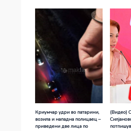
Криумчар удри во патарини,
(Видео) 
возила и нападна полицаец –
Силјановс
приведени две лица по
потпишув