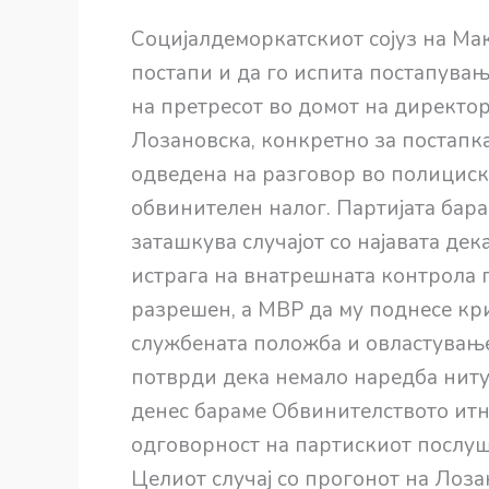
Социјалдеморкатскиот сојуз на Ма
постапи и да го испита постапувањ
на претресот во домот на директор
Лозановска, конкретно за постапка
одведена на разговор во полициска
обвинителен налог. Партијата бар
заташкува случајот со најавата де
истрага на внатрешната контрола 
разрешен, а МВР да му поднесе кр
службената положба и овластување
потврди дека немало наредба ниту
денес бараме Обвинителството итн
одговорност на партискиот послу
Целиот случај со прогонот на Лоз