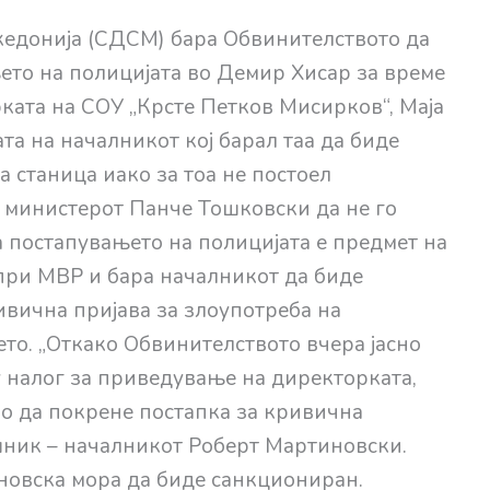
кедонија (СДСМ) бара Обвинителството да
ето на полицијата во Демир Хисар за време
ката на СОУ „Крсте Петков Мисирков“, Маја
та на началникот кој барал таа да биде
 станица иако за тоа не постоел
а министерот Панче Тошковски да не го
ка постапувањето на полицијата е предмет на
при МВР и бара началникот да биде
ивична пријава за злоупотреба на
то. „Откако Обвинителството вчера јасно
 налог за приведување на директорката,
о да покрене постапка за кривична
шник – началникот Роберт Мартиновски.
ановска мора да биде санкциониран.