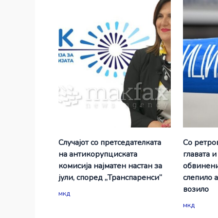
Случајот со претседателката
Со ретро
на антикорупциската
главата и
комисија најматен настан за
обвинени
јули, според „Транспаренси“
слепило 
возило
мкд
мкд