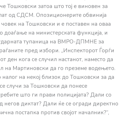
е Тошковски затоа што тој е виновен за
елат од СДСМ. Опозиционерите обвинија
човек на Тошковски и е поставен на оваа
о доаѓање на министерската функција, и
е ударната тупаница на ВМРО-ДПМНЕ за
аѓаните пред избори. „Инспекторот Ѓорѓи
т ден кога се случил настанот, наместо да
ил на Мартиновски да го преземе водењето.
 налог на некој близок до Тошковски за да
се случи за Тошковски да понесе
требите што ги прави полицијата? Дали со
од негов диктат? Дали ќе се огради директно
ична постапка против својот началник?“,