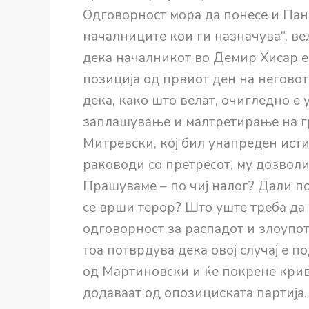
Одговорност мора да понесе и Панч
началниците кои ги назначува“, в
дека началникот во Демир Хисар е 
позиција од првиот ден на неговот
дека, како што велат, очигледно 
заплашување и малтретирање на гр
Митревски, кој бил унапреден истио
раководи со претресот, му дозвол
Прашуваме – по чиј налог? Дали по
се врши терор? Што уште треба да 
одговорност за распадот и злоупо
тоа потврдува дека овој случај е п
од Мартиновски и ќе покрене крив
додаваат од опозициската партија.