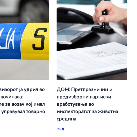
визорот ја удрил во
ДОМ: Претпразнични и
 починала:
предизборни партиски
е за возач кој имал
вработувања во
а управувал товарно
инспекторатот за животна
средина
мкд