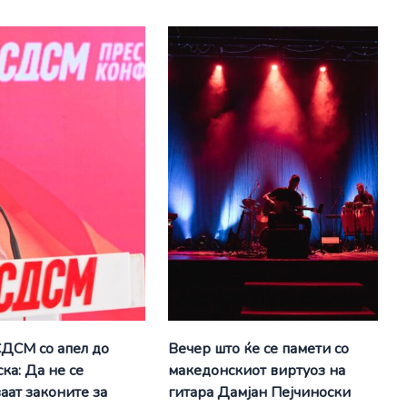
СДСМ со апел до
Вечер што ќе се памети со
ка: Да не се
македонскиот виртуоз на
аат законите за
гитара Дамјан Пејчиноски