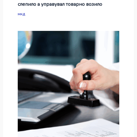
слепило а управувал товарно возило
мкд