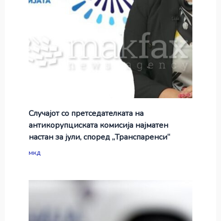
Случајот со претседателката на
антикорупциската комисија најматен
настан за јули, според „Транспаренси“
мкд