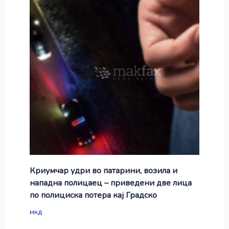
Криумчар удри во патарини, возила и
нападна полицаец – приведени две лица
по полициска потера кај Градско
мкд