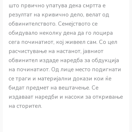
што првично упатува дека смртта е
резултат на кривично дело, велат од
обвинителството. Семејството се
обидувало неколку дена да го лоцира
сега починатиот, кој живеел сам. Со цел
расчистување на настанот, јавниот
обвинител издаде наредба за обдукција
на починатиот. Од лице место подигнати
се траги и материјални докази кои ќе
бидат предмет на вештачење. Се
издаваат наредби и насоки за откривање
на сторител.