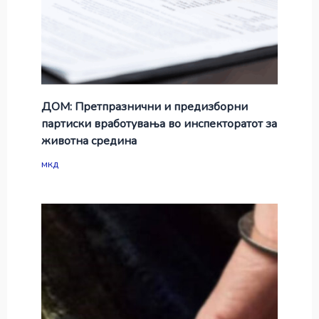
ДОМ: Претпразнични и предизборни
партиски вработувања во инспекторатот за
животна средина
мкд