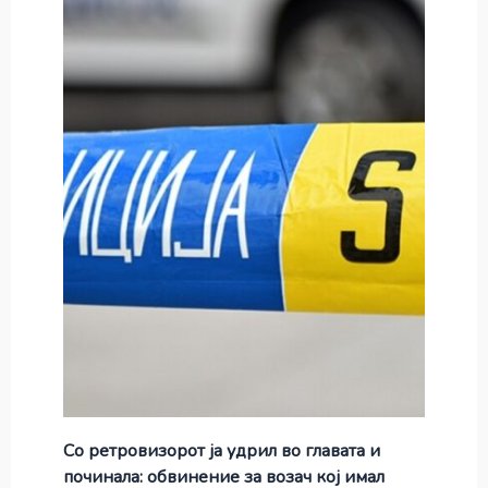
Со ретровизорот ја удрил во главата и
починала: обвинение за возач кој имал