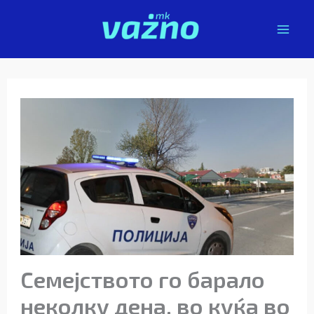
Skip
to
content
Семејството го барало
неколку дена, во куќа во