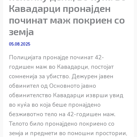
Кавадарци пронајден
починат маж покриен со
земја
05.08.2025
Полицијата пронајде починат 42-
годишен маж во Кавадарци, постојат
сомненија за убиство. Дежурен јавен
обвинител од Основното јавно
обвинителство Кавадарци изврши увид
во куќа во која беше пронајдено
безживотно тело на 42-годишен маж.
Телото било пронајдено покриено со
земја и предмети во помошни простории,