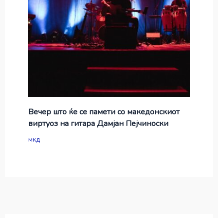
Вечер што ќе се памети со македонскиот
виртуоз на гитара Дамјан Пејчиноски
мкд