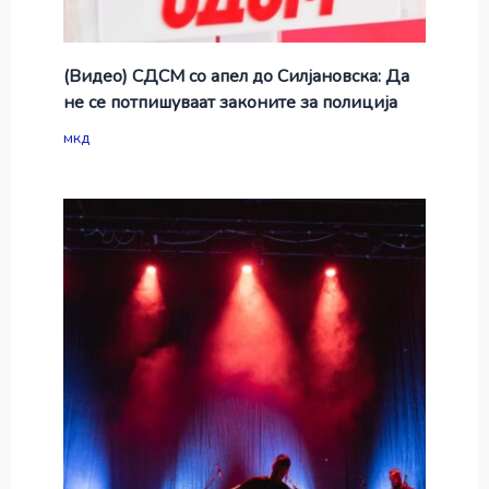
(Видео) СДСМ со апел до Силјановска: Да
не се потпишуваат законите за полиција
мкд