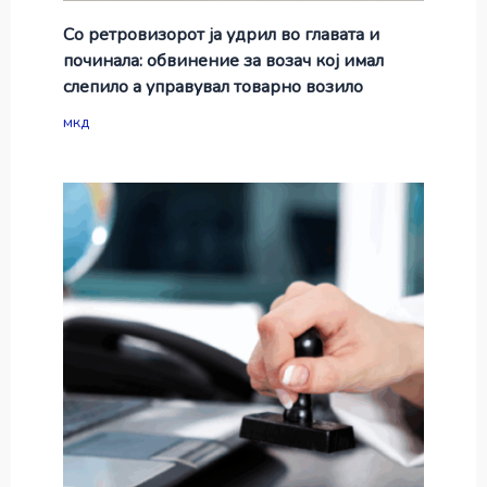
Со ретровизорот ја удрил во главата и
починала: обвинение за возач кој имал
слепило а управувал товарно возило
мкд