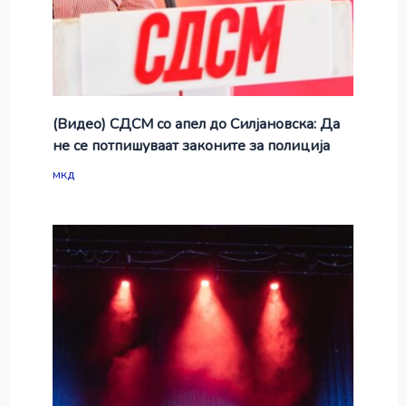
(Видео) СДСМ со апел до Силјановска: Да
не се потпишуваат законите за полиција
мкд