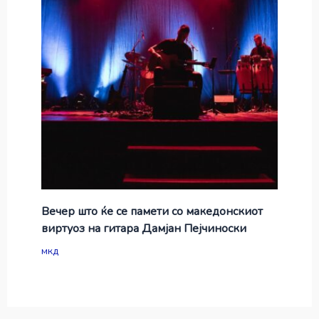
Вечер што ќе се памети со македонскиот
виртуоз на гитара Дамјан Пејчиноски
мкд