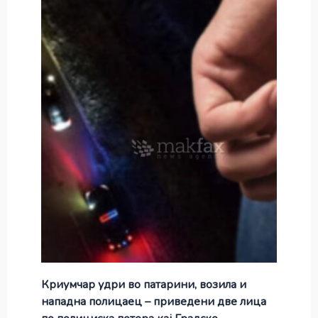
Криумчар удри во патарини, возила и
нападна полицаец – приведени две лица