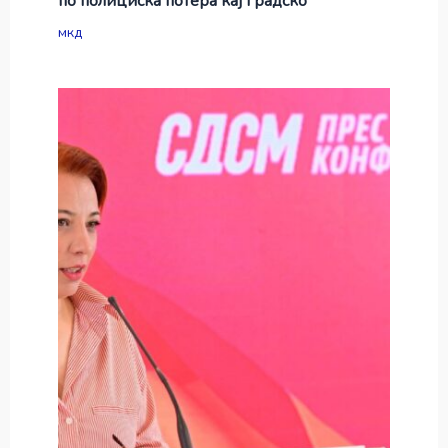
по полициска потера кај Градско
мкд