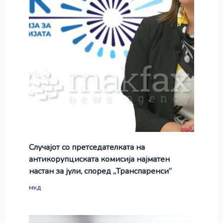
Случајот со претседателката на
антикорупциската комисија најматен
настан за јули, според „Транспаренси“
мкд