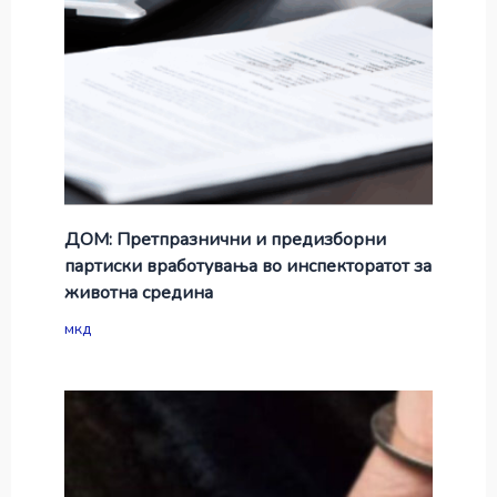
ДОМ: Претпразнични и предизборни
партиски вработувања во инспекторатот за
животна средина
мкд