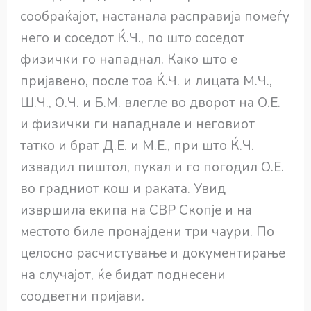
сообраќајот, настанала расправија помеѓу
него и соседот Ќ.Ч., по што соседот
физички го нападнал. Како што е
пријавено, после тоа Ќ.Ч. и лицата М.Ч.,
Ш.Ч., О.Ч. и Б.М. влегле во дворот на О.Е.
и физички ги нападнале и неговиот
татко и брат Д.Е. и М.Е., при што Ќ.Ч.
извадил пиштол, пукал и го погодил О.Е.
во градниот кош и раката. Увид
извршила екипа на СВР Скопје и на
местото биле пронајдени три чаури. По
целосно расчистување и документирање
на случајот, ќе бидат поднесени
соодветни пријави.