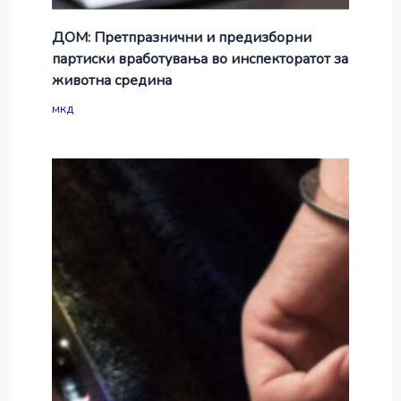
ДОМ: Претпразнични и предизборни
партиски вработувања во инспекторатот за
животна средина
мкд