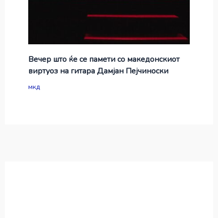
Вечер што ќе се памети со македонскиот
виртуоз на гитара Дамјан Пејчиноски
мкд