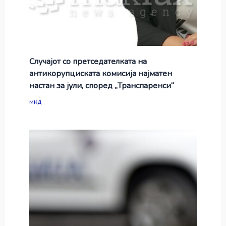
Случајот со претседателката на
антикорупциската комисија најматен
настан за јули, според „Транспаренси“
мкд