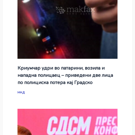
Криумчар удри во патарини, возила и
нападна полицаец – приведени две лица
по полициска потера кај Градско
мкд