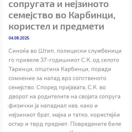
сопругата и нејзиното
семејство во Карбинци,
користел и предмети
04.08.2025
Синоќа во Штип, полициски службеници
го привеле 37-годишниот С.К. од селото
Таринци, општина Карбинци, поради
сомнение за напад врз сопственото
семејство. Според пријавата, С.К. во
дворот на родителите на својата сопруга
физички ја нападнал неа, како и
нејзиниот брат, мајка и татко, користејќи
остар и тврд предмет. Повредените биле