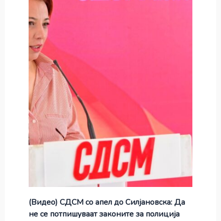
(Видео) СДСМ со апел до Силјановска: Да
не се потпишуваат законите за полиција