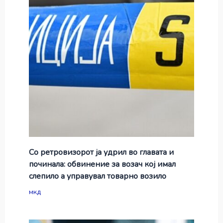
Со ретровизорот ја удрил во главата и
починала: обвинение за возач кој имал
слепило а управувал товарно возило
мкд