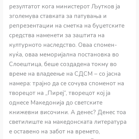
резултатот кога министерот Љутков ја
зголемува ставката за патувања и
репрезентации на сметка на буџетските
средства наменети за заштита на
културното наследство. Оваа спомен-
куќа, оваа меморијална постановка во
Слоештица, беше создадена токму во
време на владеење на СДСМ – со јасна
намера: трајно да се сочува споменот на
творецот на „Пиреј“, творецот кој ја
однесе Македонија до светските
книжевни височини. А денес? Денес тоа
светилиште на македонската литература
е оставено на забот на времето,