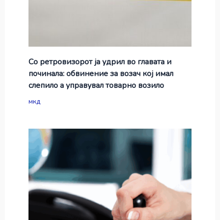
Со ретровизорот ја удрил во главата и
починала: обвинение за возач кој имал
слепило а управувал товарно возило
мкд