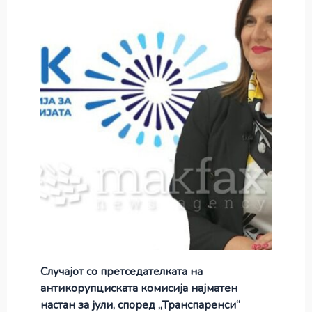
Случајот со претседателката на
антикорупциската комисија најматен
настан за јули, според „Транспаренси“