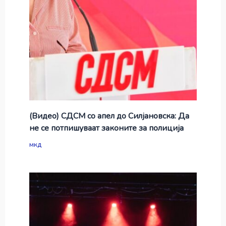
(Видео) СДСМ со апел до Силјановска: Да
не се потпишуваат законите за полиција
мкд