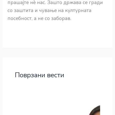
прашајте нè нас. Зашто држава се гради
со заштита и чување на културната
посебност, а не со заборав.
Поврзани вести