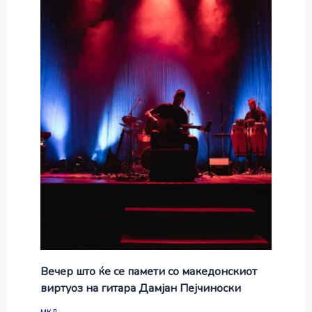
Вечер што ќе се памети со македонскиот
виртуоз на гитара Дамјан Пејчиноски
мкд