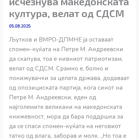
исчезнува македонската
култура, велат од СДСМ
05.08.2025
Љутков и ВМРО-ДПМНЕ ја оставаат
спомен-куќата на Петре М. Андреевски
да скапува, тоа е нивниот патриотизам,
велат од СДСМ. Срамно е, болно и
понижувачки за целата држава, додаваат
од опозициската партија, кога синот на
Петре М. Андреевски, еден од
најголемите великани на македонската
книжевност, мора да бара поддршка за
да се спаси спомен-куќата на неговиот
татко од влага, заборав и молк. „Но тоа е