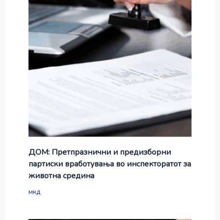
ДОМ: Претпразнични и предизборни
партиски вработувања во инспекторатот за
животна средина
мкд