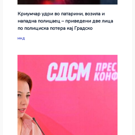
Криумчар удри во патарини, возила и
нападна полицаец – приведени две лица
по полициска потера кај Градско
мкд