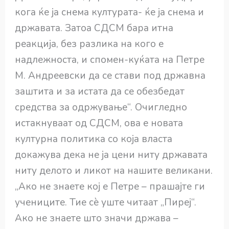
кога ќе ја снема културата- ќе ја снема и
државата. Затоа СДСМ бара итна
реакција, без разлика на кого е
надлежноста, и спомен-куќата на Петре
М. Андреевски да се стави под државна
заштита и за истата да се обезбедат
средства за одржување“. Очигледно
истакнуваат од СДСМ, ова е новата
културна политика со која власта
докажува дека не ја цени ниту државата
ниту делото и ликот на нашите великани.
„Ако не знаете кој е Петре – прашајте ги
учениците. Тие сè уште читаат „Пиреј“.
Ако не знаете што значи држава –