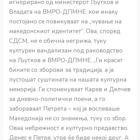
игнорирано од министерот Љутков и
Владата на ВМРО-ДПМНЕ, кои инаку
постојано се повикуваат на „чување на
македонскиот идентитет“. Ова, според
СДСМ, не е обична негрижа, туку
културен вандализам под раководство
на Љутков и ВМРО-ДПМНЕ. „Ги красат
бините со зборови за традиција, а ја
пустошат суштината на нашата културна
меморија. Ги споменуваат Карев и Делчев
за дневно-политички поени, а го
забораваат Петрета – кој ја воспеваше
Македонија не со знамиња, туку со збор.
Оваа небрежност е културно предавство.
Денес е Петре, утре ќе биде некој друг. А