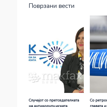
Поврзани вести
Случајот со претседателката
Со ретро
на антикорупциската
главата и