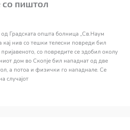
е со пиштол
е од Градската општа болница „Св.Наум
а кај нив со тешки телесни повреди бил
 пријавеното, со повредите се здобил околу
јниот дом во Скопје бил нападнат од две
ол, а потоа и физички го нападнале. Се
а случајот