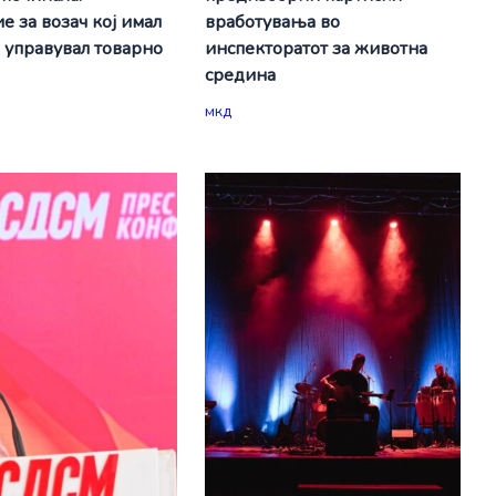
е за возач кој имал
вработувања во
а управувал товарно
инспекторатот за животна
средина
мкд