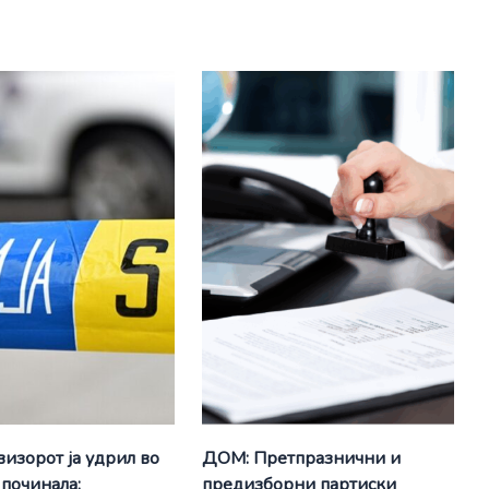
визорот ја удрил во
ДОМ: Претпразнични и
 починала:
предизборни партиски