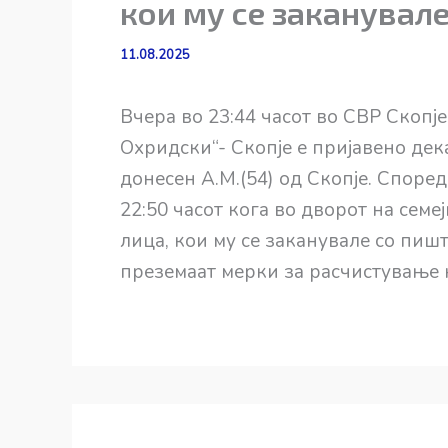
кои му се заканувал
11.08.2025
Вчера во 23:44 часот во СВР Скопј
Охридски“- Скопје е пријавено дек
донесен А.М.(54) од Скопје. Според
22:50 часот кога во дворот на семе
лица, кои му се заканувале со пишт
преземаат мерки за расчистување н