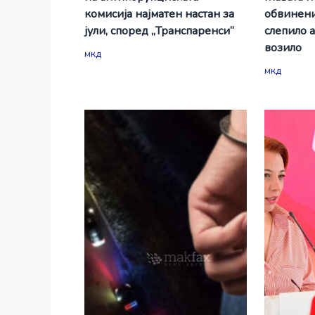
комисија најматен настан за
обвинени
јули, според „Транспаренси“
слепило 
возило
мкд
мкд