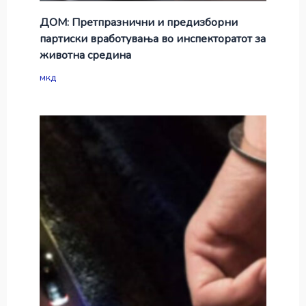
ДОМ: Претпразнични и предизборни
партиски вработувања во инспекторатот за
животна средина
мкд