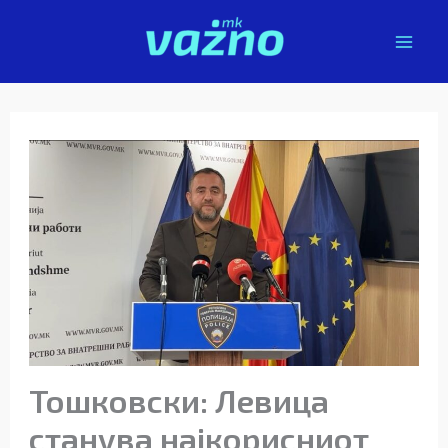
Skip
to
content
Тошковски: Левица
станува најкорисниот