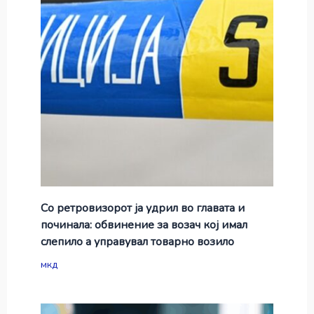
Со ретровизорот ја удрил во главата и
починала: обвинение за возач кој имал
слепило а управувал товарно возило
мкд