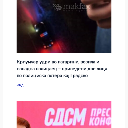
Криумчар удри во патарини, возила и
нападна полицаец – приведени две лица
по полициска потера кај Градско
мкд