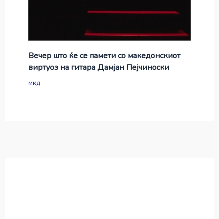
Вечер што ќе се памети со македонскиот
виртуоз на гитара Дамјан Пејчиноски
мкд