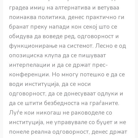
градеа имиџ на алтернатива и ветуваа
поинаква политика, денес практично ги
бранат преку напади кон секој што се
обидува да воведе ред, одговорност и
функционирање на системот. Лесно е од
опозициска клупа да се пишуваат
интерпелации и да се држат прес-
конференции. Но многу потешко е да се
води институција, да се носи
одговорност, да се донесуваат одлуки и
да се штити безбедноста на граѓаните.
Луѓе кои никогаш не раководеле со
институција, не управувале со буџет и не
понеле реална одговорност, денес држат