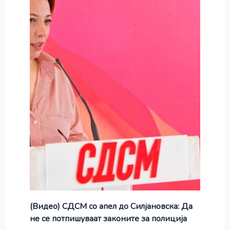
(Видео) СДСМ со апел до Силјановска: Да
не се потпишуваат законите за полиција