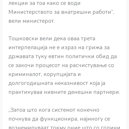
лекции за тоа како се води
Министерството за внатрешни работи“,
вели министерот.
Тошковски вели дека оваа трета
интерпелација не е израз на грижа за
државата туку евтин политички обид да
се закочи процесот на расчистување со
криминалот, корупцијата и
долгогодишната неказнивост која ја
практикуваа нивните денешни партнери.
„Затоа што кога системот конечно
почнува да функционира, најмногу се
вознемируваат токму оние што со години