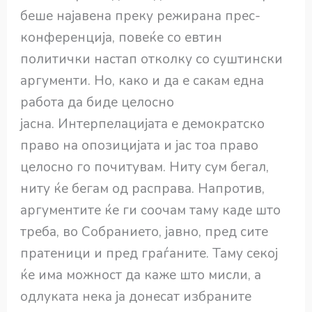
беше најавена преку режирана прес-
конференција, повеќе со евтин
политички настап отколку со суштински
аргументи. Но, како и да е сакам една
работа да биде целосно
јасна. Интерпелацијата е демократско
право на опозицијата и јас тоа право
целосно го почитувам. Ниту сум бегал,
ниту ќе бегам од расправа. Напротив,
аргументите ќе ги соочам таму каде што
треба, во Собранието, јавно, пред сите
пратеници и пред граѓаните. Таму секој
ќе има можност да каже што мисли, а
одлуката нека ја донесат избраните