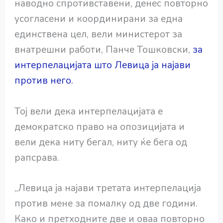
наводно спротивставени, денес повторно
усогласени и координирани за една
единствена цел, вели министерот за
внатрешни работи, Панче Тошковски,
за
интерпелацијата што Левица ја најави
против него.
Тој вели дека интерпелацијата е
демократско право на опозицијата и
вели дека ниту бегал, ниту ќе бега од
рапсрава.
„Левица ја најави третата интерпелација
против мене за помалку од две години.
Како и претходните две и оваа повторно