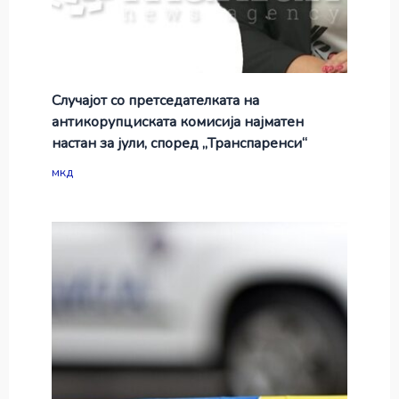
Случајот со претседателката на
антикорупциската комисија најматен
настан за јули, според „Транспаренси“
мкд