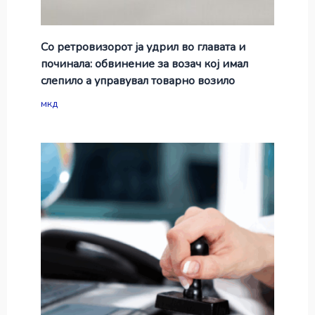
Со ретровизорот ја удрил во главата и
починала: обвинение за возач кој имал
слепило а управувал товарно возило
мкд