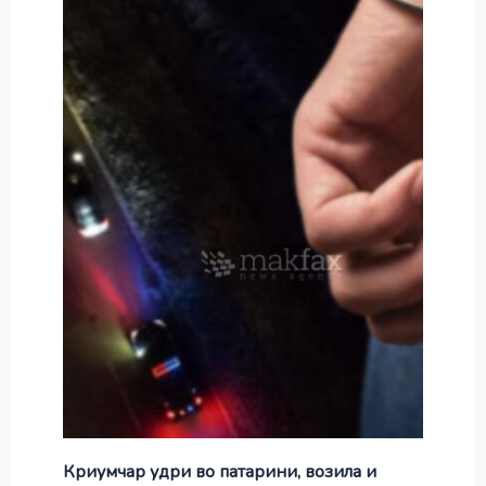
Криумчар удри во патарини, возила и