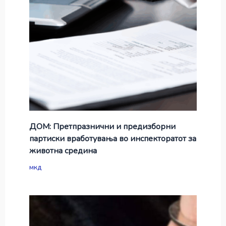
ДОМ: Претпразнични и предизборни
партиски вработувања во инспекторатот за
животна средина
мкд