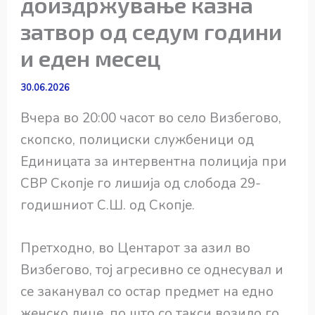
доиздржување казна
затвор од седум години
и еден месец
30.06.2026
Вчера во 20:00 часот во село Визбегово,
скопско, полициски службеници од
Единицата за интервентна полиција при
СВР Скопје го лишија од слобода 29-
годишниот С.Ш. од Скопје.
Претходно, во Центарот за азил во
Визбегово, тој агресивно се однесувал и
се заканувал со остар предмет на едно
женско лице, по што со такси возило го