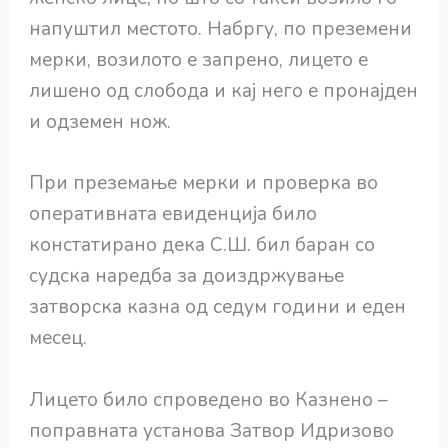
напуштил местото. Набргу, по преземени
мерки, возилото е запрено, лицето е
лишено од слобода и кај него е пронајден
и одземен нож.
При преземање мерки и проверка во
оперативната евиденција било
констатирано дека С.Ш. бил баран со
судска наредба за доиздржување
затворска казна од седум години и еден
месец.
Лицето било спроведено во Казнено –
поправната установа Затвор Идризово