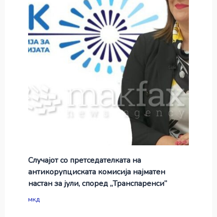
Случајот со претседателката на
антикорупциската комисија најматен
настан за јули, според „Транспаренси“
мкд