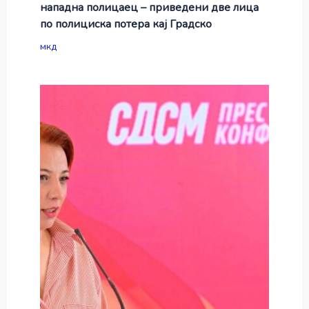
нападна полицаец – приведени две лица
по полициска потера кај Градско
мкд