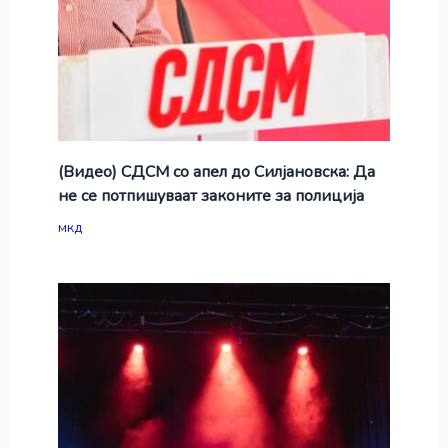
(Видео) СДСМ со апел до Силјановска: Да
не се потпишуваат законите за полиција
мкд