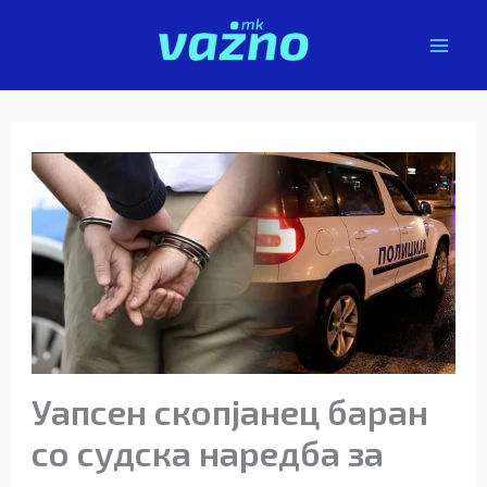
Skip
to
content
Уапсен скопјанец баран
со судска наредба за