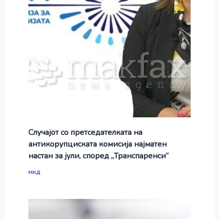
Случајот со претседателката на
антикорупциската комисија најматен
настан за јули, според „Транспаренси“
мкд