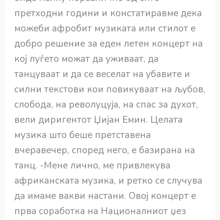
претходни години и констатиравме дека
можеби афробит музиката или стилот е
добро решение за еден летен концерт на
кој луѓето можат да уживаат, да
танцуваат и да се веселат на убавите и
силни текстови кои повикуваат на љубов,
слобода, на револуцуја, на спас за духот,
вели диригентот Џијан Емин. Целата
музика што беше претставена
вчеравечер, според него, е базирана на
танц. -Мене лично, ме привлекува
африканската музика, и ретко се случува
да имаме вакви настани. Овој концерт е
прва соработка на Националниот џез