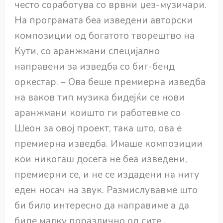
често соработува со врвни џез-музичари.
На програмата беа изведени авторски
композиции од богатото творештво на
Кути, со аранжмани специјално
направени за изведба со биг-бенд
оркестар. – Ова беше премиерна изведба
на ваков тип музика бидејќи се нови
аранжмани коишто ги работевме со
Шеон за овој проект, така што, ова е
премиерна изведба. Имаше композиции
кои никогаш досега не беа изведени,
премиерни се, и не се издадени на ниту
еден носач на звук. Размислувавме што
би било интересно да направиме а да
биде малку поразлично од сите