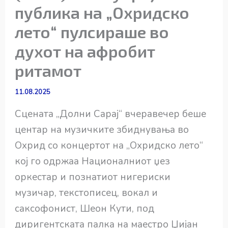
публика на „Охридско
лето“ пулсираше во
духот на афробит
ритамот
11.08.2025
Сцената „Долни Сарај“ вчеравечер беше
центар на музичките збиднувања во
Охрид со концертот на „Охридско лето“
кој го одржаа Националниот џез
оркестар и познатиот нигериски
музичар, текстописец, вокал и
саксофонист, Шеон Кути, под
диригентската палка на маестро Џијан