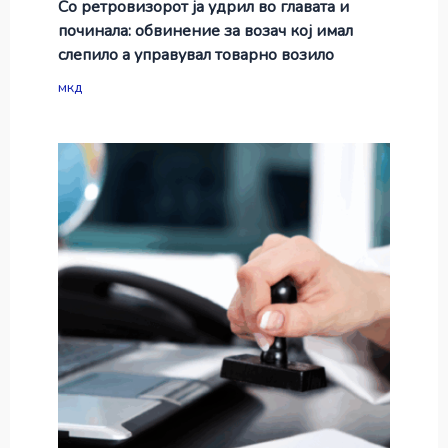
Со ретровизорот ја удрил во главата и
починала: обвинение за возач кој имал
слепило а управувал товарно возило
мкд