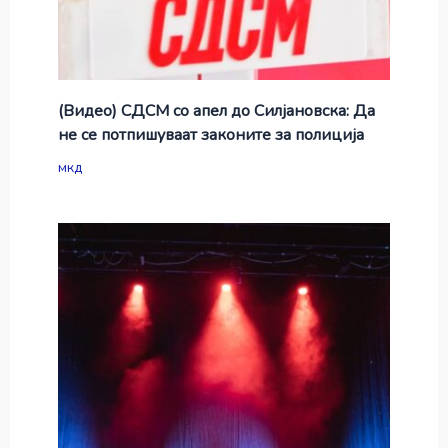
(Видео) СДСМ со апел до Силјановска: Да
не се потпишуваат законите за полиција
мкд