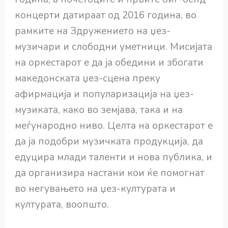
концерти датираат од 2016 година, во
рамките на Здружението на џез-
музичари и слободни уметници. Мисијата
на оркестарот е да ја обедини и збогати
македонската џез-сцена преку
афирмација и популаризација на џез-
музиката, како во земјава, така и на
меѓународно ниво. Целта на оркестарот е
да ја подобри музичката продукција, да
едуцира млади таленти и нова публика, и
да организира настани кои ќе помогнат
во негувањето на џез-културата и
културата, воопшто.