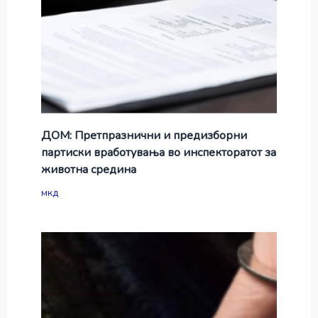
ДОМ: Претпразнични и предизборни
партиски вработувања во инспекторатот за
животна средина
мкд