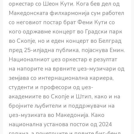
оркестар со Шеон Кути. Кога бев дел од
Македонската филхармонија сум работел
со неговиот постар брат Феми Кути со
кого одржавме концерт во Градски парк
во Скопје, но и еден концерт во Белград
пред 25-илјадна публика, појаснува Емин.
Националниот џез оркестар е резултат
на напорите на врвните џез-музичари од
земјава со интернационална кариера,
студенти и професори од џез-
академиите во Скопје и Штип, како и на
бројните љубители и поддржувачи на
џез-музиката во Македонија. Како
национална установа постои од 2024
година, а почетоците и првите биг-бенд