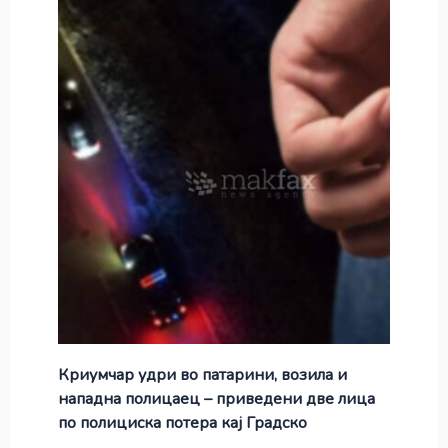
Криумчар удри во патарини, возила и
нападна полицаец – приведени две лица
по полициска потера кај Градско