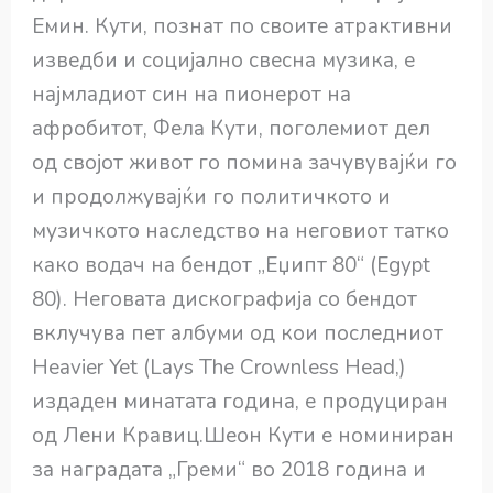
Емин. Кути, познат по своите атрактивни
изведби и социјално свесна музика, е
најмладиот син на пионерот на
афробитот, Фела Кути, поголемиот дел
од својот живот го помина зачувувајќи го
и продолжувајќи го политичкото и
музичкото наследство на неговиот татко
како водач на бендот „Еџипт 80“ (Egypt
80). Неговата дискографија со бендот
вклучува пет албуми од кои последниот
Heavier Yet (Lays The Crownless Head,)
издаден минатата година, е продуциран
од Лени Кравиц.Шеон Кути е номиниран
за наградата „Греми“ во 2018 година и