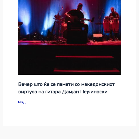
Вечер што ќе се памети со македонскиот
виртуоз на гитара Дамјан Пејчиноски
мкд