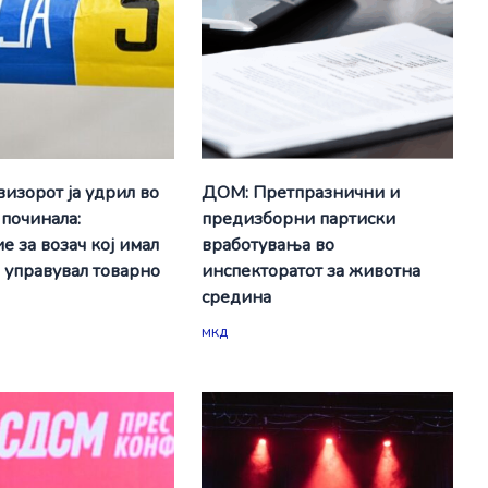
визорот ја удрил во
ДОМ: Претпразнични и
 починала:
предизборни партиски
е за возач кој имал
вработувања во
а управувал товарно
инспекторатот за животна
средина
мкд