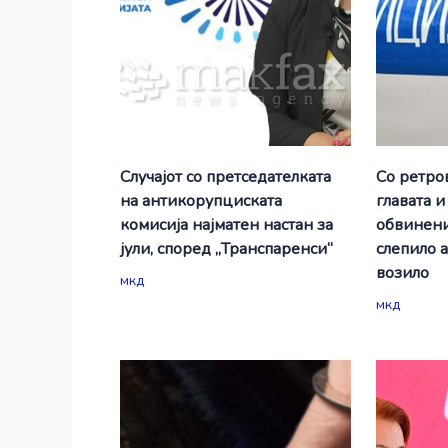
Случајот со претседателката
Со ретро
на антикорупциската
главата и
комисија најматен настан за
обвинени
јули, според „Транспаренси“
слепило 
возило
мкд
мкд