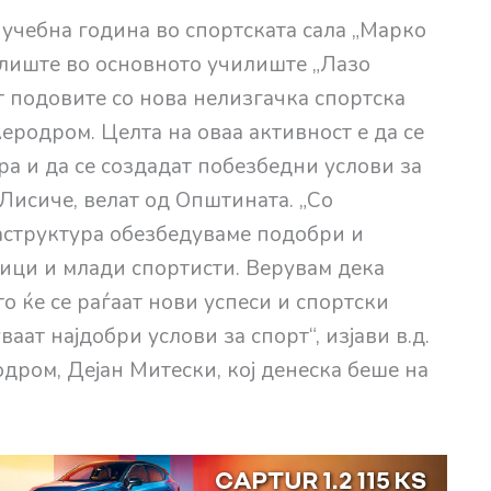
 учебна година во спортската сала „Марко
лиште во основното училиште „Лазо
т подовите со нова нелизгачка спортска
еродром. Целта на оваа активност е да се
а и да се создадат побезбедни услови за
Лисиче, велат од Општината. „Со
аструктура обезбедуваме подобри и
ици и млади спортисти. Верувам дека
о ќе се раѓаат нови успеси и спортски
аат најдобри услови за спорт“, изјави в.д.
ром, Дејан Митески, кој денеска беше на