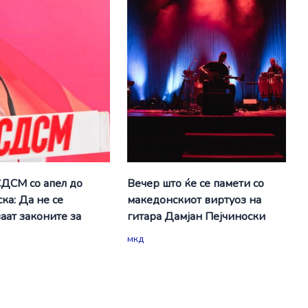
СДСМ со апел до
Вечер што ќе се памети со
ка: Да не се
македонскиот виртуоз на
аат законите за
гитара Дамјан Пејчиноски
мкд