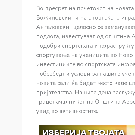
Во пресрет на почетокот на новата
Божиновски“ и на спортското игра
Ангеловски“ целосно се заменуваа
подлогa, известуваат од општина А
подобри спортската инфраструктур
спортување на учениците во Ново 
инвестициите во спортската инфр
побезбедни услови за нашите учен
новите сали ќе бидат место каде шт
пријателства. Нашите деца заслужув
градоначалникот на Општина Аерод
увид во активностите.