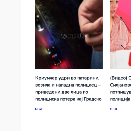
Криумчар удри во патарини,
(Видео) 
возила и нападна полицаец –
Силјановс
приведени две лица по
потпишув
полициска потера кај Градско
полиција
мкд
мкд