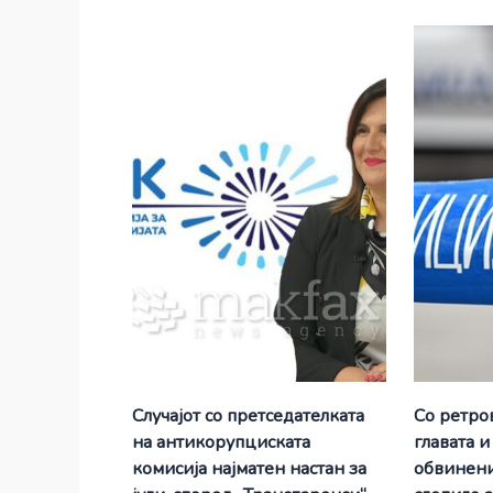
Случајот со претседателката
Со ретро
на антикорупциската
главата и
комисија најматен настан за
обвинени