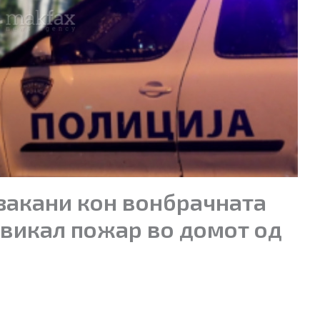
закани кон вонбрачната
звикал пожар во домот од