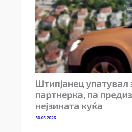
Штипјанец упатувал 
партнерка, па преди
нејзината куќа
30.06.2026