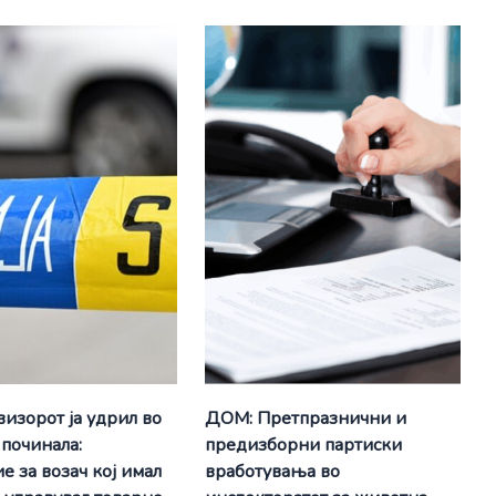
визорот ја удрил во
ДОМ: Претпразнични и
 починала:
предизборни партиски
е за возач кој имал
вработувања во