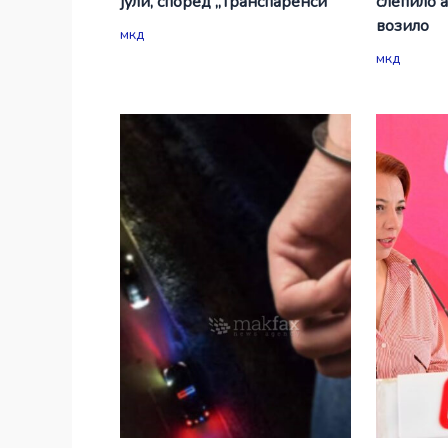
јули, според „Транспаренси“
слепило 
возило
мкд
мкд