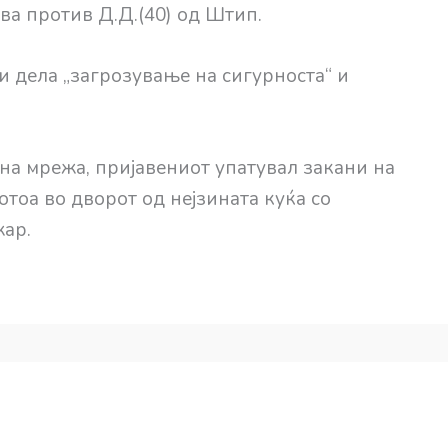
а против Д.Д.(40) од Штип.
и дела „загрозување на сигурноста“ и
лна мрежа, пријавениот упатувал закани на
отоа во дворот од нејзината куќа со
ар.