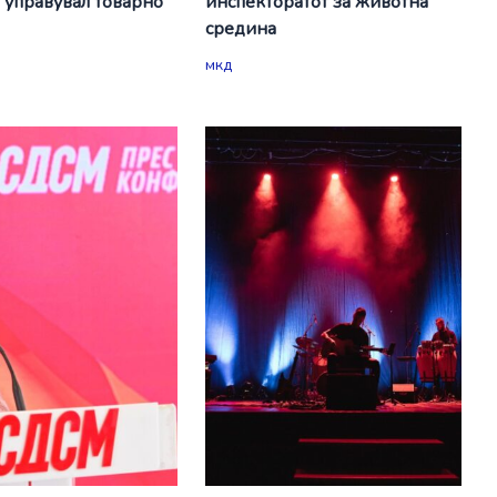
а управувал товарно
инспекторатот за животна
средина
мкд