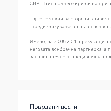
СВР Штип поднесе кривична пријав
Тој се сомничи за сторени кривичн
„предизвикување општа опасност“.
Имено, на 30.05.2026 преку соција
неговата вонбрачна партнерка, а п
запалива течност предизвикал пож
Поврзани вести