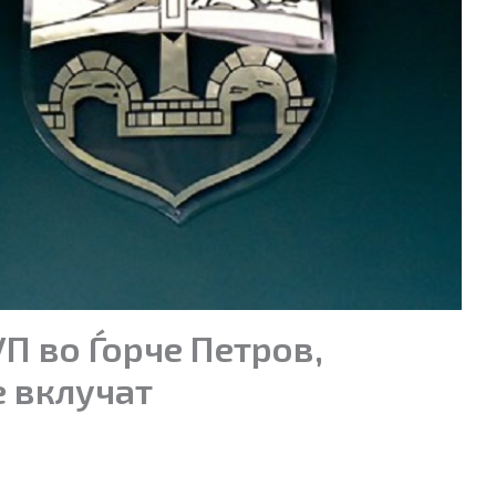
УП во Ѓорче Петров,
е вклучат