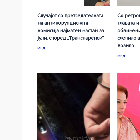
Случајот со претседателката
Со ретро
на антикорупциската
главата и
комисија најматен настан за
обвинени
јули, според „Транспаренси“
слепило 
возило
мкд
мкд