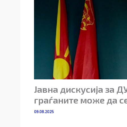
Јавна дискусија за Д
граѓаните може да с
09.08.2025