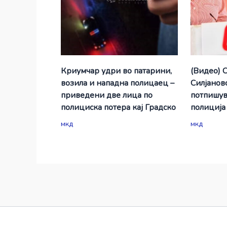
Криумчар удри во патарини,
(Видео) 
возила и нападна полицаец –
Силјановс
приведени две лица по
потпишув
полициска потера кај Градско
полиција
мкд
мкд