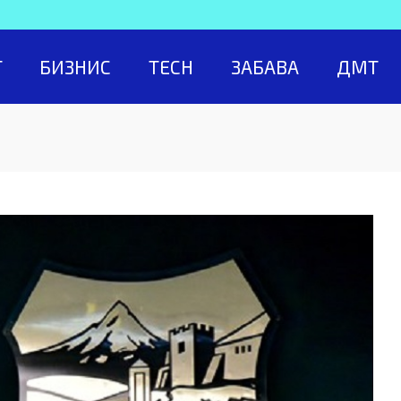
Т
БИЗНИС
TECH
ЗАБАВА
ДМТ