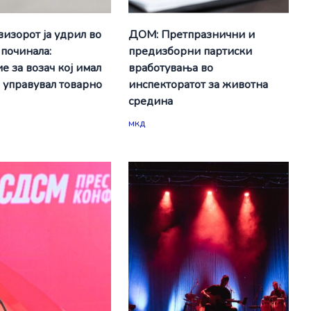
визорот ја удрил во
ДОМ: Претпразнични и
 починала:
предизборни партиски
е за возач кој имал
вработувања во
а управувал товарно
инспекторатот за животна
средина
мкд