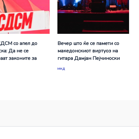
СДСМ со апел до
Вечер што ќе се памети со
ка: Да не се
македонскиот виртуоз на
аат законите за
гитара Дамјан Пејчиноски
мкд