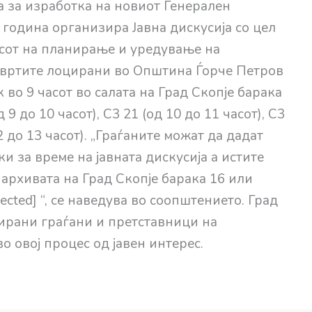
а за изработка на новиот Генерален
година организира Јавна дискусија со цел
сот на планирање и уредување на
етвртите лоцирани во Општина Ѓорче Петров
к во 9 часот во салата на Град Скопје барака
 9 до 10 часот), C3 21 (од 10 до 11 часот), C3
12 до 13 часот). „Граѓаните можат да дадат
 за време на јавната дискусија а истите
 архивата на Град Скопје барака 16 или
ected] “, се наведува во соопштението. Град
сирани граѓани и претставници на
о овој процес од јавен интерес.