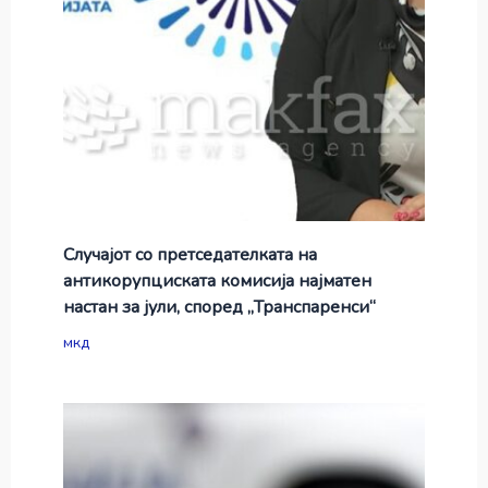
Случајот со претседателката на
антикорупциската комисија најматен
настан за јули, според „Транспаренси“
мкд