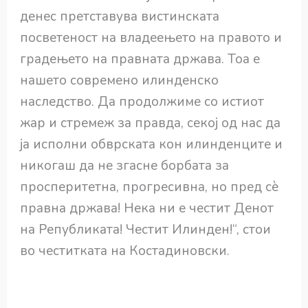
денес претставува вистинската
посветеност на владеењето на правото и
градењето на правната држава. Тоа е
нашето современо илинденско
наследство. Да продолжиме со истиот
жар и стремеж за правда, секој од нас да
ја исполни обврската кон илинденците и
никогаш да не згасне борбата за
просперитетна, прогресивна, но пред сè
правна држава! Нека ни е честит Денот
на Републиката! Честит Илинден!“, стои
во честитката на Костадиновски.