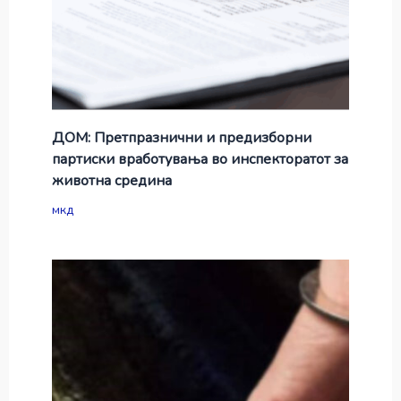
ДОМ: Претпразнични и предизборни
партиски вработувања во инспекторатот за
животна средина
мкд