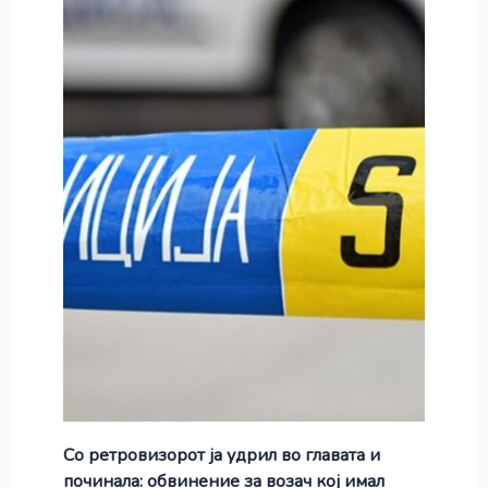
Со ретровизорот ја удрил во главата и
починала: обвинение за возач кој имал