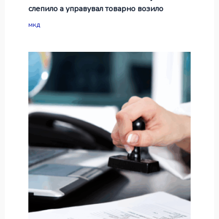
слепило а управувал товарно возило
мкд