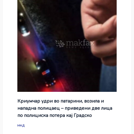
Криумчар удри во патарини, возила и
нападна полицаец – приведени две лица
по полициска потера кај Градско
мкд