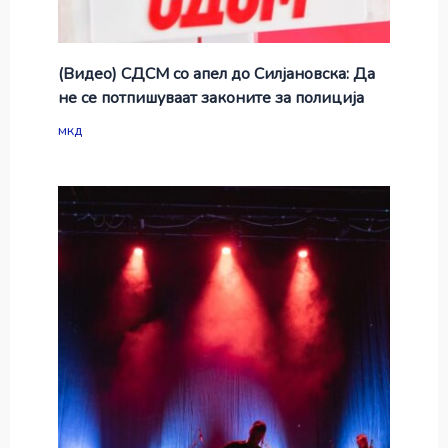
(Видео) СДСМ со апел до Силјановска: Да
не се потпишуваат законите за полиција
мкд