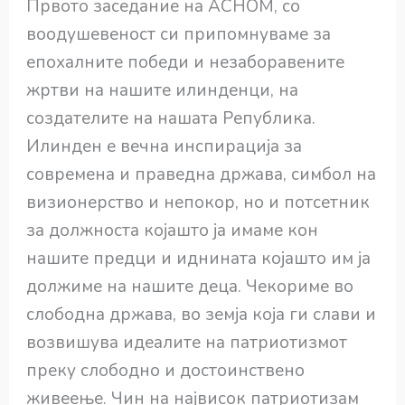
Првото заседание на АСНОМ, со
воодушевеност си припомнуваме за
епохалните победи и незаборавените
жртви на нашите илинденци, на
создателите на нашата Република.
Илинден е вечна инспирација за
современа и праведна држава, симбол на
визионерство и непокор, но и потсетник
за должноста којашто ја имаме кон
нашите предци и иднината којашто им ја
должиме на нашите деца. Чекориме во
слободна држава, во земја која ги слави и
возвишува идеалите на патриотизмот
преку слободно и достоинствено
живеење. Чин на највисок патриотизам