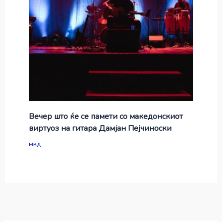
Вечер што ќе се памети со македонскиот
виртуоз на гитара Дамјан Пејчиноски
мкд