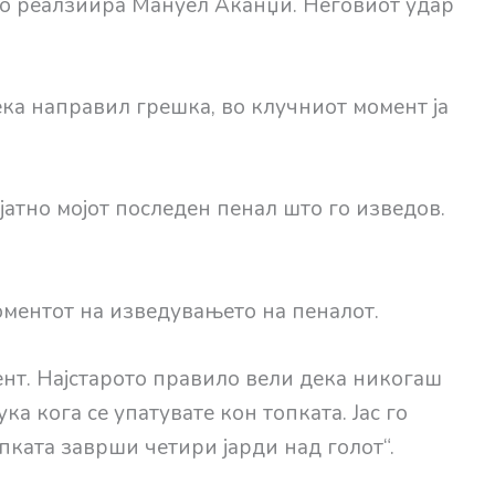
 го реалзиира Мануел Аканџи. Неговиот удар
ка направил грешка, во клучниот момент ја
јатно мојот последен пенал што го изведов.
оментот на изведувањето на пеналот.
нт. Најстарото правило вели дека никогаш
ка кога се упатувате кон топката. Јас го
пката заврши четири јарди над голот“.