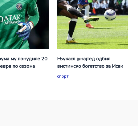
ума му понудиле 20
Њукасл јунајтед одбил
евра по сезона
вистинско богатство за Исак
спорт