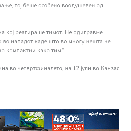
вање, тој беше особено воодушевен од
на кој реагираше тимот. Не одигравме
 во нападот каде што во многу нешта не
о компактни како тим.“
на во четвртфиналето, на 12 јули во Канзас