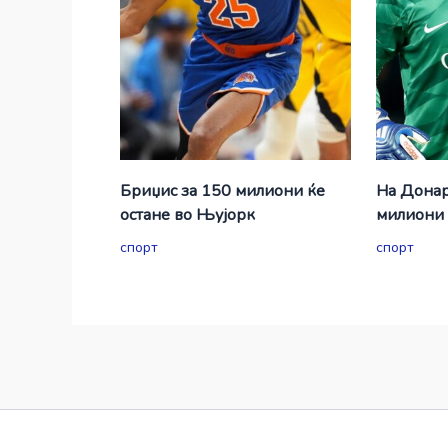
Бриџис за 150 милиони ќе
На Донар
остане во Њујорк
милиони 
спорт
спорт