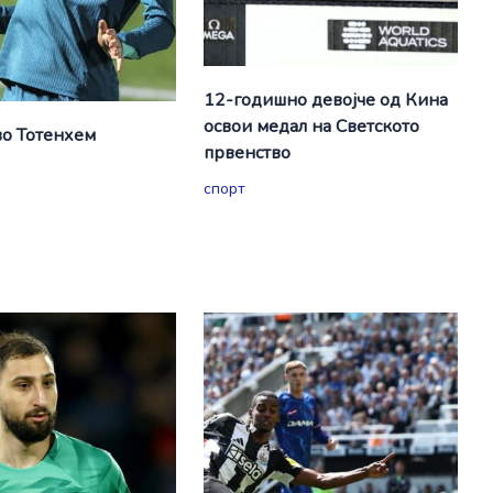
12-годишно девојче од Кина
освои медал на Светското
о Тотенхем
првенство
спорт