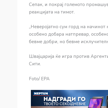
Сепак, и покрај големото промашу
реакцијата на тимот.
„Неверојатно сум горд на начинот 
особено добара натпревар, особено
бевме добри, но бевме исклучителн
Швајцарија ќе игра против Аргенти
Сити.
Foto/ EPA