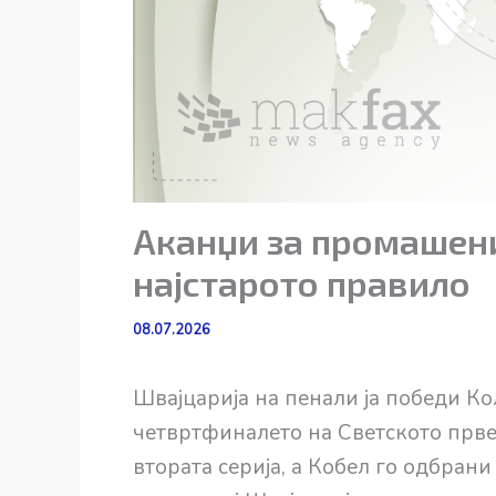
Аканџи за промашени
најстарото правило
08.07.2026
Швајцарија на пенали ја победи Кол
четвртфиналето на Светското прве
втората серија, а Кобел го одбрани