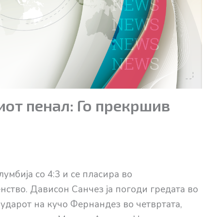
от пенал: Го прекршив
умбија со 4:3 и се пласира во
нство. Дависон Санчез ја погоди гредата во
 ударот на кучо Фернандез во четвртата,