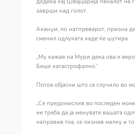
додека кај Швајцарија пеналот не
заврши над голот.
Аканџи, по натпреварот, призна де
сменил одлуката каде ќе шутира.
„Му кажав на Мури дека ова е веро
Беше катастрофално.“
Потоа објасни што се случило во м
„Се предомислив во последен моме
не треба да ја менувате вашата одлу
направив тоа, се лизнав малку и то