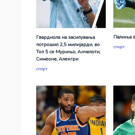
Палиња в
Гвардиола на засилувања
потрошил 2,5 милијарди, во
спорт
Топ 5 се Мурињо, Анчелоти,
Симеоне, Алекгри
спорт