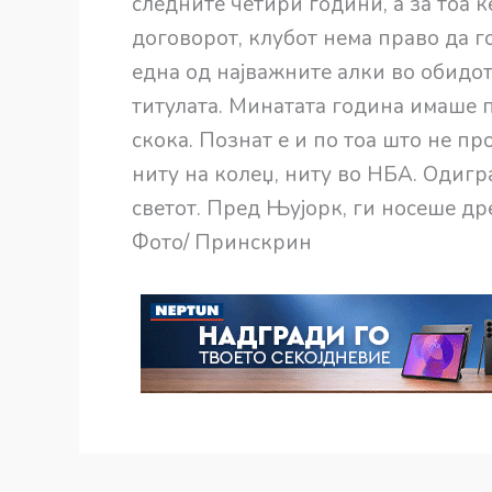
следните четири години, а за тоа 
договорот, клубот нема право да г
една од најважните алки во обидот
титулата. Минатата година имаше пр
скока. Познат е и по тоа што не п
ниту на колеџ, ниту во НБА. Одигр
светот. Пред Њујорк, ги носеше др
Фото/ Принскрин