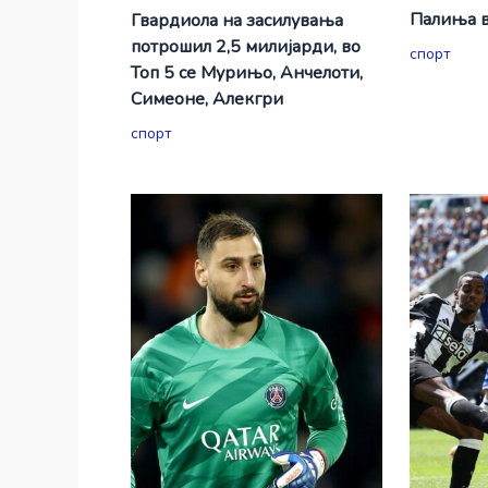
Палиња в
Гвардиола на засилувања
потрошил 2,5 милијарди, во
спорт
Топ 5 се Мурињо, Анчелоти,
Симеоне, Алекгри
спорт