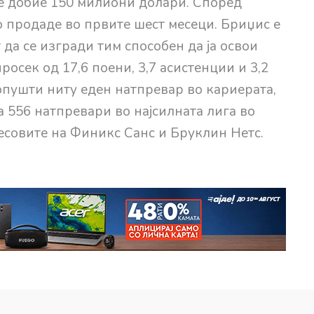
ќе добие 150 милиони долари. Според
о продаде во првите шест месеци. Бриџис е
 да се изгради тим способен да ја освои
осек од 17,6 поени, 3,7 асистенции и 3,2
ропушти ниту еден натпревар во кариерата,
а 556 натпревари во најсилната лига во
есовите на Финикс Санс и Бруклин Нетс.