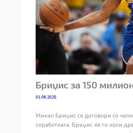
Бриџис за 150 милион
01.08.2025
Микал Бриџис се договори со чел
соработката. Бриџис ќе го носи дре