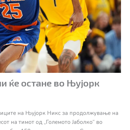
и ќе остане во Њујорк
ниците на Њујорк Никс за продолжување на
сот на тимот од „Големото Јаболко“ во