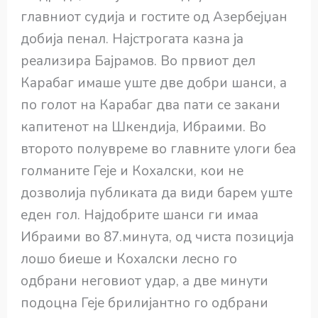
главниот судија и гостите од Азербејџан
добија пенал. Најстрогата казна ја
реализира Бајрамов. Во првиот дел
Карабаг имаше уште две добри шанси, а
по голот на Карабаг два пати се закани
капитенот на Шкендија, Ибраими. Во
второто полувреме во главните улоги беа
голманите Геје и Кохалски, кои не
дозволија публиката да види барем уште
еден гол. Најдобрите шанси ги имаа
Ибраими во 87.минута, од чиста позиција
лошо биеше и Кохалски лесно го
одбрани неговиот удар, а две минути
подоцна Геје брилијантно го одбрани