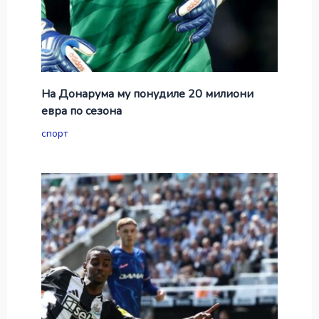
На Донарума му понудиле 20 милиони
евра по сезона
спорт