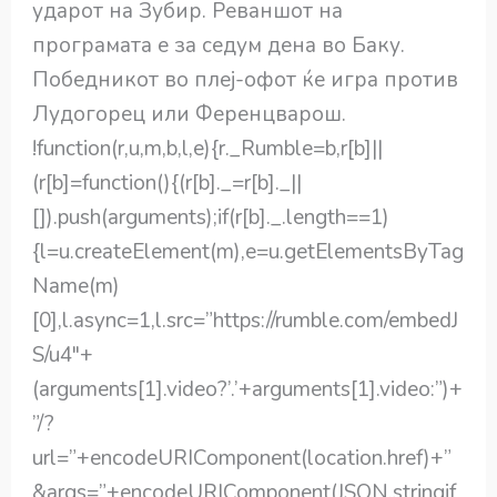
ударот на Зубир. Реваншот на
програмата е за седум дена во Баку.
Победникот во плеј-офот ќе игра против
Лудогорец или Ференцварош.
!function(r,u,m,b,l,e){r._Rumble=b,r[b]||
(r[b]=function(){(r[b]._=r[b]._||
[]).push(arguments);if(r[b]._.length==1)
{l=u.createElement(m),e=u.getElementsByTag
Name(m)
[0],l.async=1,l.src=”https://rumble.com/embedJ
S/u4″+
(arguments[1].video?’.’+arguments[1].video:”)+
”/?
url=”+encodeURIComponent(location.href)+”
&args=”+encodeURIComponent(JSON.stringif