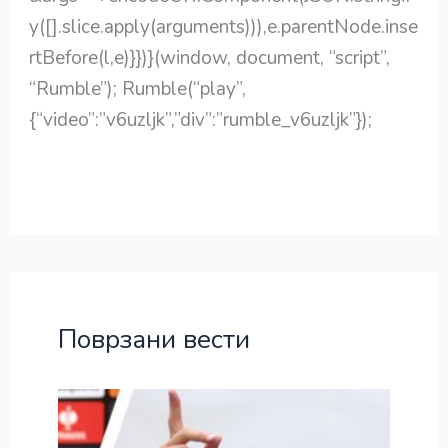
y([].slice.apply(arguments))),e.parentNode.inse
rtBefore(l,e)}})}(window, document, “script”,
“Rumble”); Rumble(“play”,
{“video”:”v6uzljk”,”div”:”rumble_v6uzljk”});
Поврзани вести