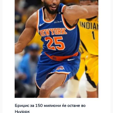
Бриџис за 150 милиони ќе остане во
Њујорк