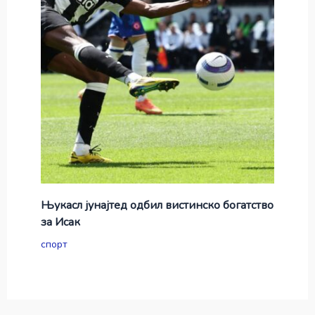
Њукасл јунајтед одбил вистинско богатство
за Исак
спорт