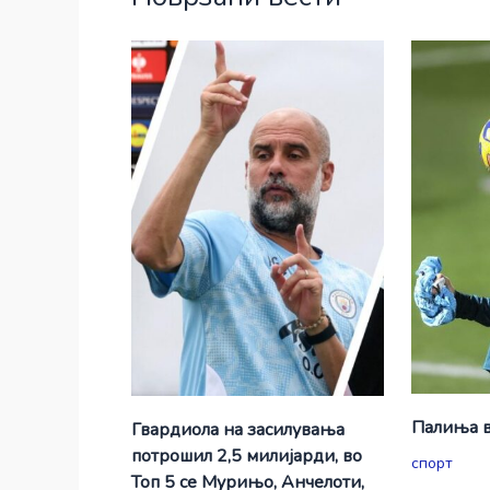
Палиња в
Гвардиола на засилувања
потрошил 2,5 милијарди, во
спорт
Топ 5 се Мурињо, Анчелоти,