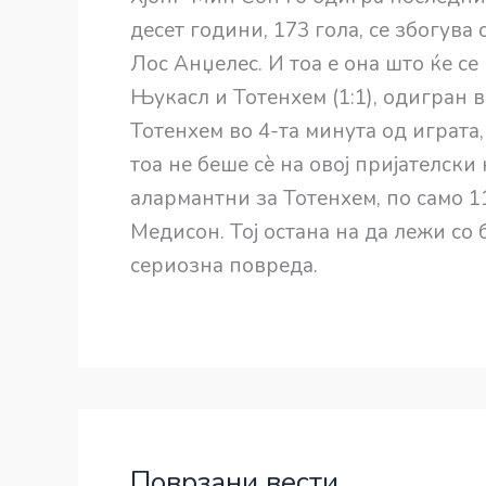
десет години, 173 гола, се збогува
Лос Анџелес. И тоа е она што ќе с
Њукасл и Тотенхем (1:1), одигран 
Тотенхем во 4-та минута од играта,
тоа не беше сè на овој пријателски
алармантни за Тотенхем, по само 1
Медисон. Тој остана на да лежи со 
сериозна повреда.
Поврзани вести