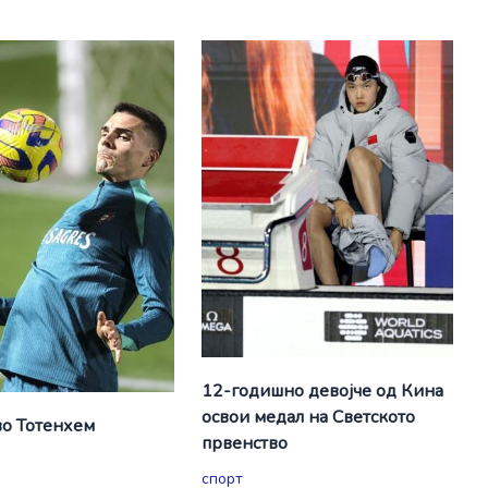
12-годишно девојче од Кина
освои медал на Светското
о Тотенхем
првенство
спорт