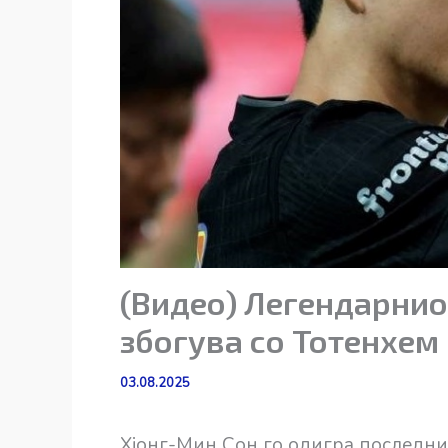
(Видео) Легендарниот
збогува со Тотенхем
03.08.2025
Хјонг-Мин Сон го одигра последнио