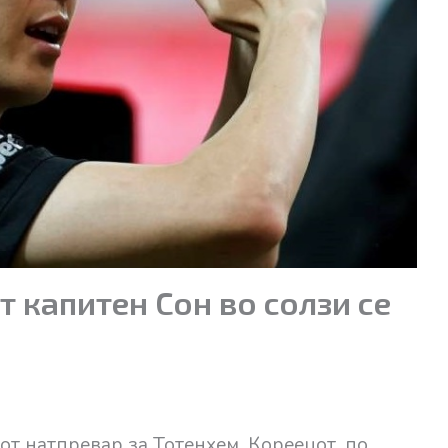
 капитен Сон во солзи се
т натпревар за Тотенхем. Кореецот, по