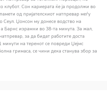
 со клубот. Сон кариерата ќе ја продолжи во
е памети од пријателскиот натпревар меѓу
во Сеул. Џонсон му донесе водство на
 а Барнс израмни во 38-та минута. За жал,
 натпревар, за да бидат работите доста
1 минути на теренот се повреди Џејмс
болна гримаса, се чини дека станува збор за