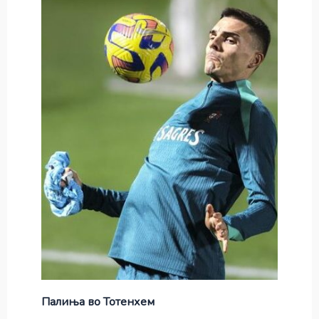
Палиња во Тотенхем