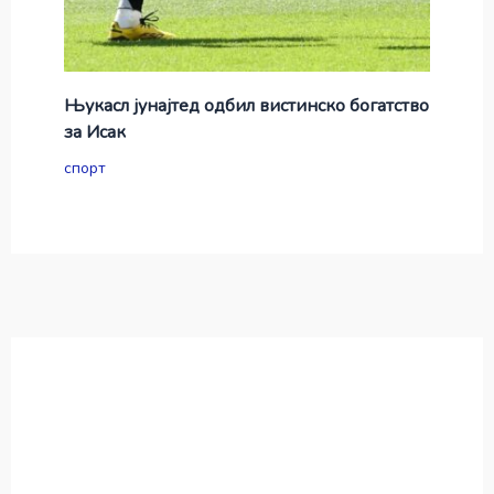
Њукасл јунајтед одбил вистинско богатство
за Исак
спорт