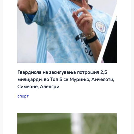
Гвардиола на засилувања потрошил 2,5
милијарди, во Топ 5 се Мурињо, Анчелоти,
Симеоне, Алекгри
спорт