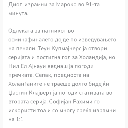
Диоп израмни за Мароко во 91-та
минута.
Одлуката за патникот во
осминафиналето дојде по изведувањето
на пенали. Теун Купмајнерс ја отвори
серијата и постигна гол за Холандија, но
Нил Ел Ајнауи веднаш ја погоди
пречката. Сепак, предноста на
Холанѓаните не траеше долго бидејќи
Џастин Клајверт ја погоди стативата во
втората серија. Софијан Рахими го
искористи тоа и со многу среќа израмни
на 1:1.