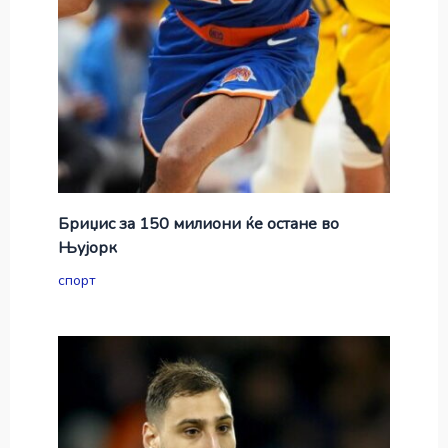
Бриџис за 150 милиони ќе остане во
Њујорк
спорт