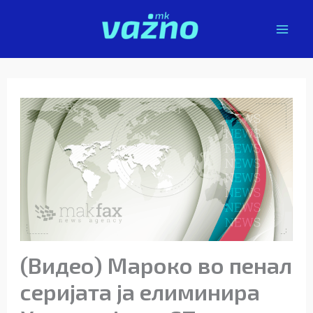
Skip
to
content
(Видео) Мароко во пенал
серијата ја елиминира