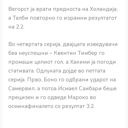
Вегорст ја врати предноста на Холандија,
а Талби повторно го израмни резултатот
на 2:2.
Во четвртата серија, двајцата изведувачи
беа неуспешни – Квентин Тимбер го
промаши целиот гол, а Хакими ја погоди
стативата. Одлуката дојде во петтата
серија. Прво, Боно го одбрани ударот на
Самервил, а потоа Исмаел Саибари беше
прецизен и го одведе Мароко во
осминафиналето со резултат 3:2.