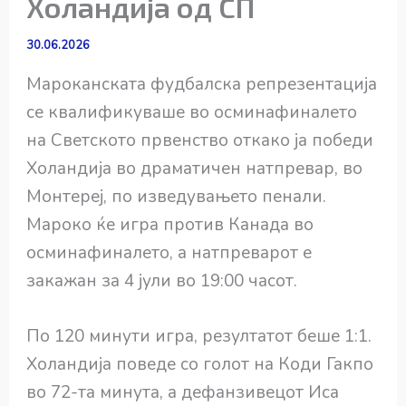
Холандија од СП
30.06.2026
Мароканската фудбалска репрезентација
се квалификуваше во осминафиналето
на Светското првенство откако ја победи
Холандија во драматичен натпревар, во
Монтереј, по изведувањето пенали.
Мароко ќе игра против Канада во
осминафиналето, а натпреварот е
закажан за 4 јули во 19:00 часот.
По 120 минути игра, резултатот беше 1:1.
Холандија поведе со голот на Коди Гакпо
во 72-та минута, а дефанзивецот Иса