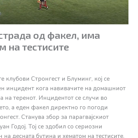
страда од факел, има
м на тестисите
 клубови Стронгест и Блуминг, кој се
зен инцидент кога навивачите на домашниот
 на теренот. Инцидентот се случи во
то, а еден факел директно го погоди
нгест. Станува збор за парагвајскиот
н Годој. Тој се здобил со сериозни
 на десната бутина и хематом на тестисите.