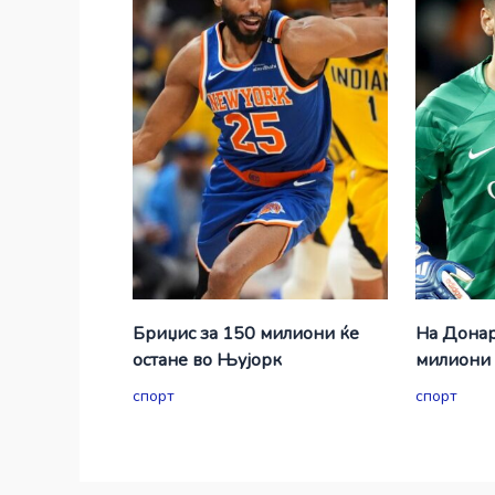
Бриџис за 150 милиони ќе
На Донар
остане во Њујорк
милиони 
спорт
спорт