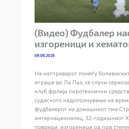
(Видео) Фудбалер на
изгореници и хемато
09.08.2025
На натпреварот помеѓу боливиските
играше во Ла Паз, се случи серио
клуб фрлија пиротехнички средства
судиското надополнување на време
фудбалерот на домашниот тим Стро
интернационалец, 32-годишниот Хуа
повреди, изгореници од прв степен