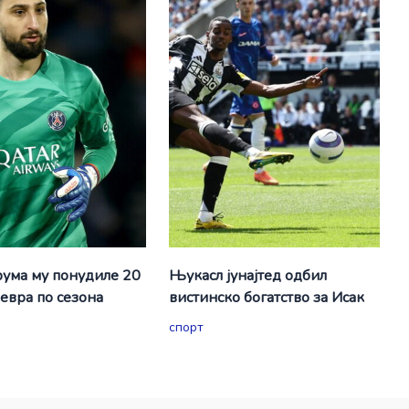
ума му понудиле 20
Њукасл јунајтед одбил
евра по сезона
вистинско богатство за Исак
спорт