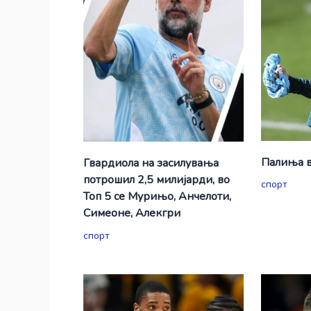
Палиња в
Гвардиола на засилувања
потрошил 2,5 милијарди, во
спорт
Топ 5 се Мурињо, Анчелоти,
Симеоне, Алекгри
спорт