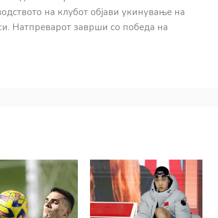
водството на клубот објави укинување на
и. Натпреварот заврши со победа на