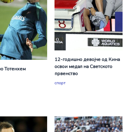
12-годишно девојче од Кина
освои медал на Светското
о Тотенхем
првенство
спорт