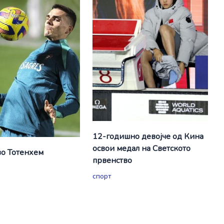
12-годишно девојче од Кина
освои медал на Светското
о Тотенхем
првенство
спорт