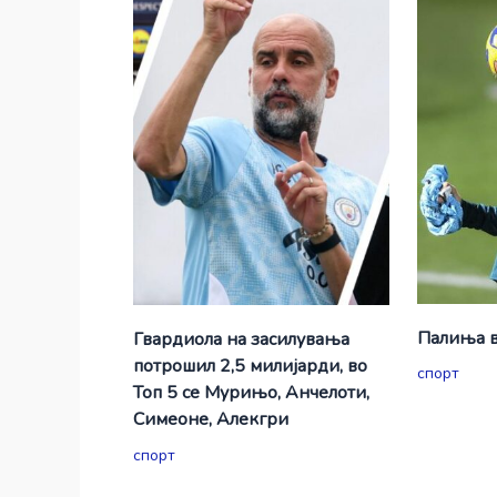
Палиња в
Гвардиола на засилувања
потрошил 2,5 милијарди, во
спорт
Топ 5 се Мурињо, Анчелоти,
Симеоне, Алекгри
спорт