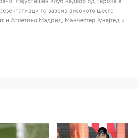
рачи. Најуспешен клуб надвор од Европа е
презентативци го зазема високото шесто
т и Атлетико Мадрид, Манчестер Јунајтед и