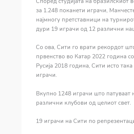
Според студијата на бразилскиот в
за 1.248 поканети играчи, Манчесте
најмногу претставници на турниро
дури 19 играчи од 12 различни на
Со ова, Сити го врати рекордот ш
првенство во Катар 2022 година со
Русија 2018 година, Сити исто така
играчи.
Вкупно 1248 играчи што патуваат н
различни клубови од целиот свет.
19 играчи на Сити по репрезентаци