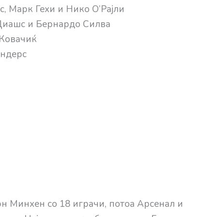
с, Марк Гехи и Нико О’Рајли
 Диашс и Бернардо Силва
 Ковачиќ
јндерс
н Минхен со 18 играчи, потоа Арсенал и