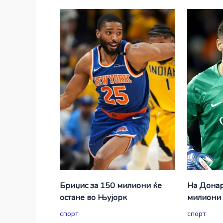
Бриџис за 150 милиони ќе
На Донар
остане во Њујорк
милиони 
спорт
спорт