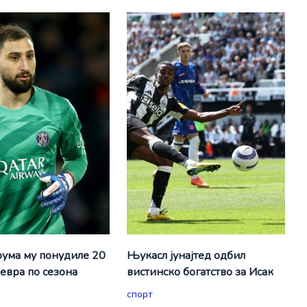
ума му понудиле 20
Њукасл јунајтед одбил
евра по сезона
вистинско богатство за Исак
спорт