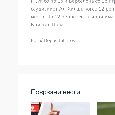
ПСЖ со по 16 и Барселона со 15 иг
саудискиот Ал-Хилал, кој со 12 ре
место. По 12 репрезентативци имаа
Кристал Палас.
Foto/ Depositphotos
Поврзани вести