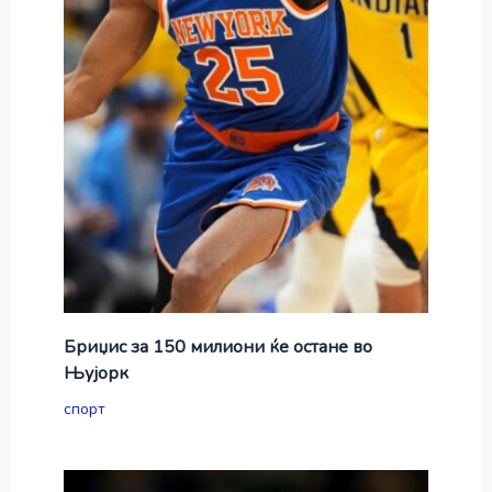
Бриџис за 150 милиони ќе остане во
Њујорк
спорт