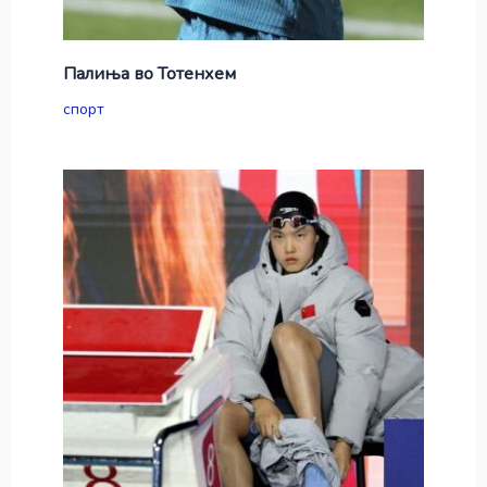
Палиња во Тотенхем
спорт