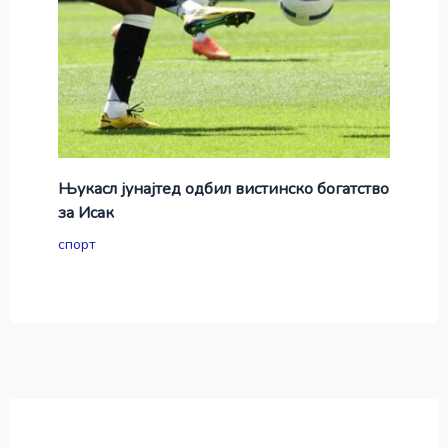
Њукасл јунајтед одбил вистинско богатство
за Исак
спорт