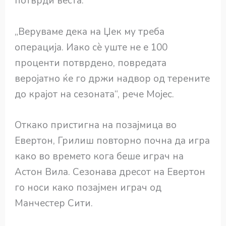
потврди веста.
„Веруваме дека на Џек му треба
операција. Иако сè уште не е 100
проценти потврдено, повредата
веројатно ќе го држи надвор од терените
до крајот на сезоната“, рече Мојес.
Откако пристигна на позајмица во
Евертон, Грилиш повторно почна да игра
како во времето кога беше играч на
Астон Вила. Сезонава дресот на Евертон
го носи како позајмен играч од
Манчестер Сити.