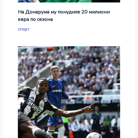
На Донарума му понудиле 20 милиони
евра по сезона
спорт