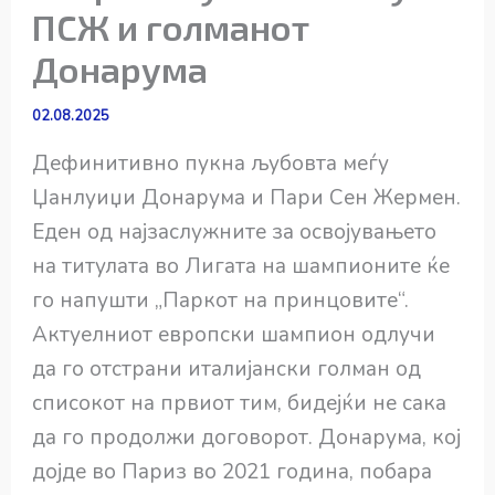
ПСЖ и голманот
Донарума
02.08.2025
Дефинитивно пукна љубовта меѓу
Џанлуиџи Донарума и Пари Сен Жермен.
Еден од најзаслужните за освојувањето
на титулата во Лигата на шампионите ќе
го напушти „Паркот на принцовите“.
Актуелниот европски шампион одлучи
да го отстрани италијански голман од
списокот на првиот тим, бидејќи не сака
да го продолжи договорот. Донарума, кој
дојде во Париз во 2021 година, побара