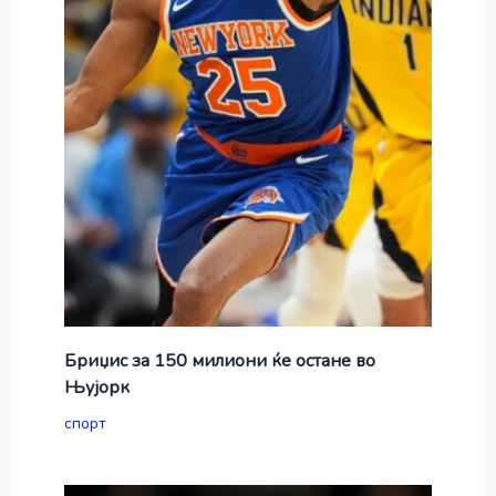
Бриџис за 150 милиони ќе остане во
Њујорк
спорт