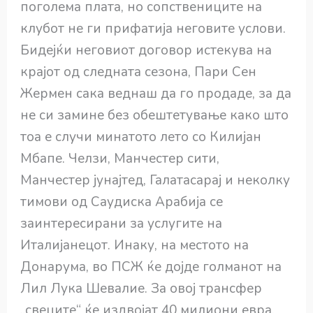
поголема плата, но сопствениците на
клубот не ги прифатија неговите услови.
Бидејќи неговиот договор истекува на
крајот од следната сезона, Пари Сен
Жермен сака веднаш да го продаде, за да
не си замине без обештетување како што
тоа е случи минатото лето со Килијан
Мбапе. Челзи, Манчестер сити,
Манчестер јунајтед, Галатасарај и неколку
тимови од Саудиска Арабија се
заинтересирани за услугите на
Италијанецот. Инаку, на местото на
Донарума, во ПСЖ ќе дојде голманот на
Лил Лука Шевалие. За овој трансфер
„свеците“ ќе издвојат 40 милиони евра.