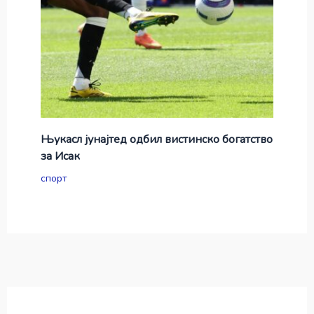
Њукасл јунајтед одбил вистинско богатство
за Исак
спорт