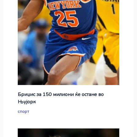
Бриџис за 150 милиони ќе остане во
Њујорк
спорт