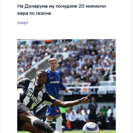
На Донарума му понудиле 20 милиони
евра по сезона
спорт