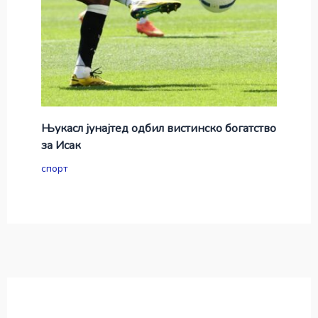
Њукасл јунајтед одбил вистинско богатство
за Исак
спорт