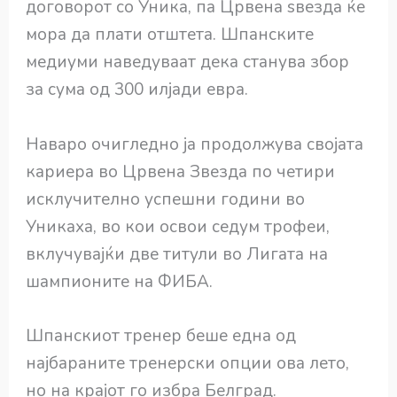
договорот со Уника, па Црвена ѕвезда ќе
мора да плати отштета. Шпанските
медиуми наведуваат дека станува збор
за сума од 300 илјади евра.
Наваро очигледно ја продолжува својата
кариера во Црвена Звезда по четири
исклучително успешни години во
Уникаха, во кои освои седум трофеи,
вклучувајќи две титули во Лигата на
шампионите на ФИБА.
Шпанскиот тренер беше една од
најбараните тренерски опции ова лето,
но на крајот го избра Белград.