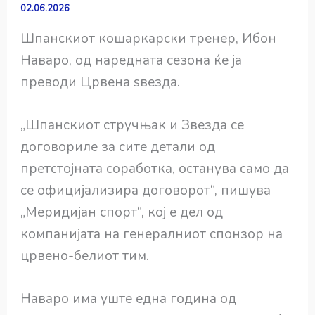
02.06.2026
Шпанскиот кошаркарски тренер, Ибон
Наваро, од наредната сезона ќе ја
преводи Црвена ѕвезда.
„Шпанскиот стручњак и Звезда се
договориле за сите детали од
претстојната соработка, останува само да
се официјализира договорот“, пишува
„Меридијан спорт“, кој е дел од
компанијата на генералниот спонзор на
црвено-белиот тим.
Наваро има уште една година од