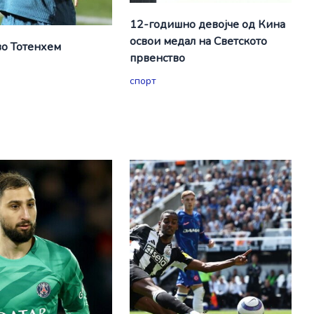
12-годишно девојче од Кина
освои медал на Светското
о Тотенхем
првенство
спорт