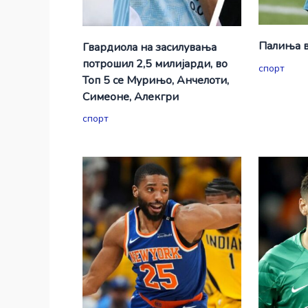
Палиња в
Гвардиола на засилувања
потрошил 2,5 милијарди, во
спорт
Топ 5 се Мурињо, Анчелоти,
Симеоне, Алекгри
спорт