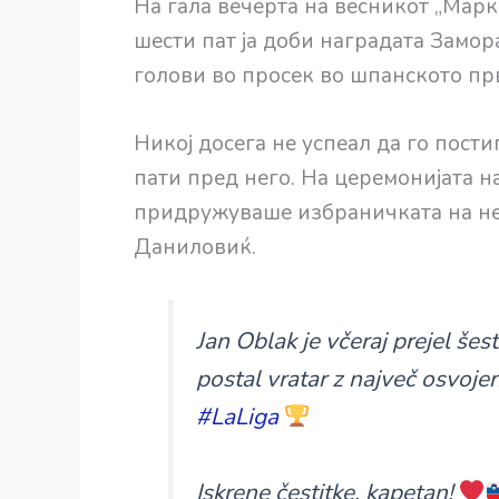
На гала вечерта на весникот „Марк
шести пат ја доби наградата Замора
голови во просек во шпанското пр
Никој досега не успеал да го пост
пати пред него. На церемонијата н
придружуваше избраничката на нег
Даниловиќ.
Jan Oblak je včeraj prejel šes
postal vratar z največ osvojen
#LaLiga
Iskrene čestitke, kapetan!