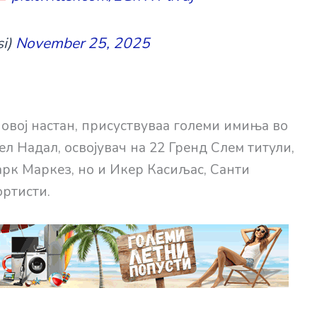
si)
November 25, 2025
а овој настан, присуствуваа големи имиња во
л Надал, освојувач на 22 Гренд Слем титули,
рк Маркез, но и Икер Касиљас, Санти
ортисти.