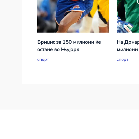
Бриџис за 150 милиони ќе
На Донар
остане во Њујорк
милиони 
спорт
спорт