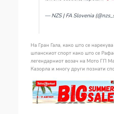
— NZS | FA Slovenia (@nzs_
На Гран Гала, како што се нарекув
шпанскиот спорт како што се Рафае
легендарниот возач на Мото ГП Ма
Казорла и многу други познати сп