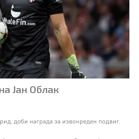
на Јан Облак
рид, доби награда за извонреден подвиг.