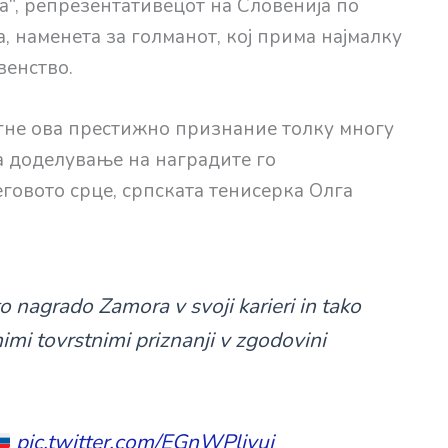
а“, репрезентативецот на Словенија по
, наменета за голманот, кој прима најмалку
венство.
игне ова престижно признание толку многу
а доделување на наградите го
овото срце, српската тенисерка Олга
to nagrado Zamora v svoji karieri in tako
imi tovrstnimi priznanji v zgodovini
pic.twitter.com/EGnWPlivuj