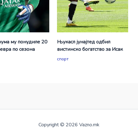
ума му понудиле 20
Њукасл јунајтед одбил
евра по сезона
вистинско богатство за Исак
спорт
Copyright © 2026 Vazno.mk