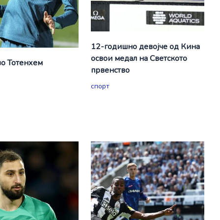
12-годишно девојче од Кина
освои медал на Светското
о Тотенхем
првенство
спорт