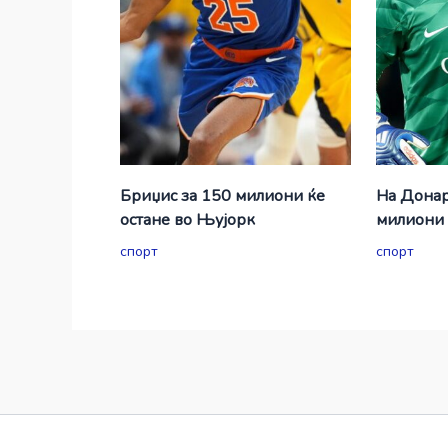
Бриџис за 150 милиони ќе
На Донар
остане во Њујорк
милиони 
спорт
спорт