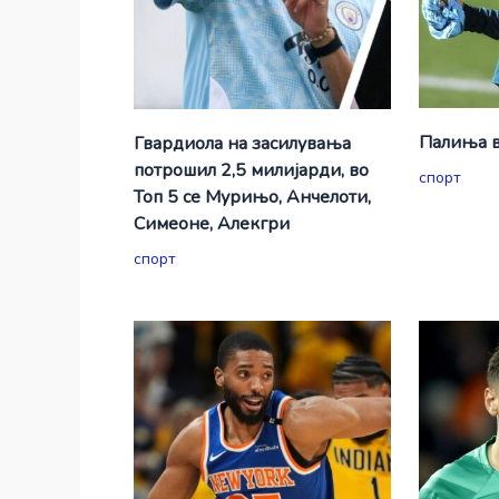
Палиња в
Гвардиола на засилувања
потрошил 2,5 милијарди, во
спорт
Топ 5 се Мурињо, Анчелоти,
Симеоне, Алекгри
спорт