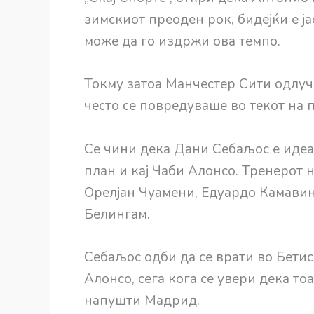
зимскиот преоден рок, бидејќи е ј
може да го издржи ова темпо.
Токму затоа Манчестер Сити одлуч
често се повредуваше во текот на 
Се чини дека Дани Себаљос е идеа
план и кај Чаби Алонсо. Тренерот 
Орелјан Чуамени, Едуардо Камавин
Белингам.
Себаљос одби да се врати во Бетис
Алонсо, сега кога се увери дека тоа
напушти Мадрид.