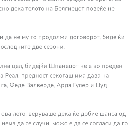
асно дека телото на Белгиецот повеќе не
и да не му го продолжи договорот, бидејќи
последните две сезони.
лна цел, бидејќи Шпанецот не е во преден
на Реал, предност секогаш има дава на
га, Феде Валверде, Арда Гулер и Џуд
 ова лето, веруваше дека ќе добие шанса од
 нема да се случи, можо е да се согласи да го