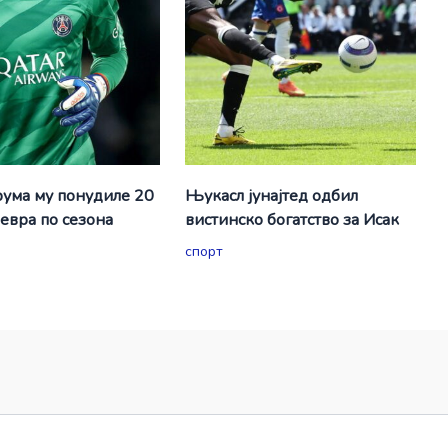
ума му понудиле 20
Њукасл јунајтед одбил
евра по сезона
вистинско богатство за Исак
спорт