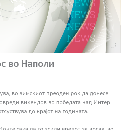
ос во Наполи
ва, во зимскиот преоден рок да донесе
 повреди викендов во победата над Интер
отсуствува до крајот на годината.
Конте сака да го зсили ередот за врска, во