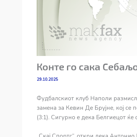
Конте го сака Себаљ
29.10.2025
Фудбалскиот клуб Наполи размислу
замена за Кевин Де Брујне, кој се
(3:1). Сигурно е дека Белгиецот ќе 
„Скај Спортс“, откри дека Антонио 