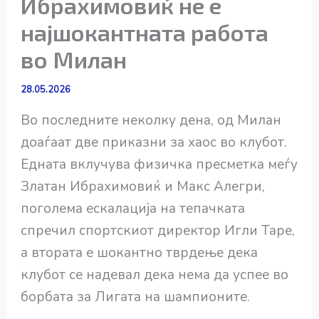
Ибрахимовиќ не е
најшокантната работа
во Милан
28.05.2026
Во последните неколку дена, од Милан
доаѓаат две приказни за хаос во клубот.
Едната вклучува физичка пресметка меѓу
Златан Ибрахимовиќ и Макс Алегри,
поголема ескалација на тепачката
спречил спортскиот директор Игли Таре,
а втората е шокантно тврдење дека
клубот се надевал дека нема да успее во
борбата за Лигата на шампионите.