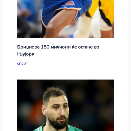
Бриџис за 150 милиони ќе остане во
Њујорк
спорт