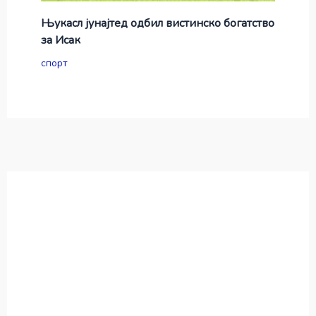
Њукасл јунајтед одбил вистинско богатство
за Исак
спорт