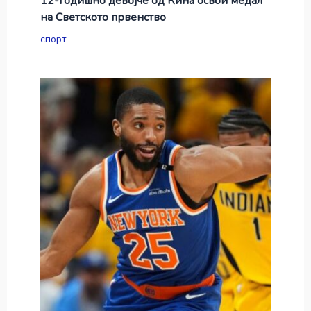
12-годишно девојче од Кина освои медал
на Светското првенство
спорт