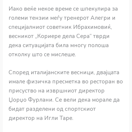
Иако веќе некое време се шпекулира за
големи тензии меѓу тренерот Алегри и
специјалниот советник Ибрахимовиќ,
весникот „Кориере дела Сера“ тврди
дека ситуацијата била многу полоша
отколку што се мислеше.
Според италијанските весници, двајцата
имале физичка пресметка во ресторан во
присуство на извршниот директор
Џорџо Фурлани. Се вели дека морале да
бидат разделени од спортскиот
директор на Игли Таре.