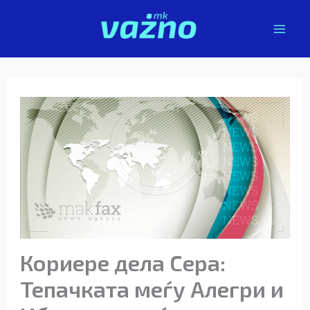
Skip
to
content
Кориере дела Сера:
Тепачката меѓу Алегри и