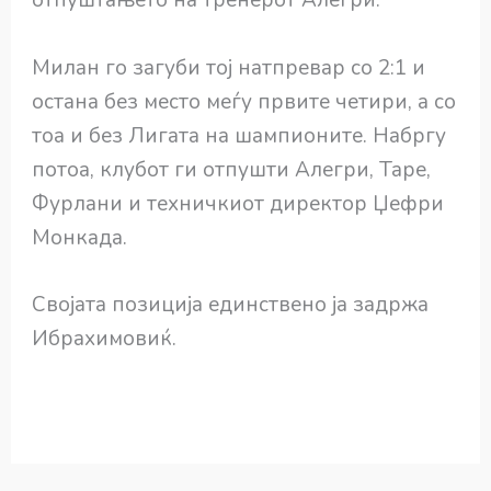
отпуштањето на тренерот Алегри.
Милан го загуби тој натпревар со 2:1 и
остана без место меѓу првите четири, а со
тоа и без Лигата на шампионите. Набргу
потоа, клубот ги отпушти Алегри, Таре,
Фурлани и техничкиот директор Џефри
Монкада.
Својата позиција единствено ја задржа
Ибрахимовиќ.