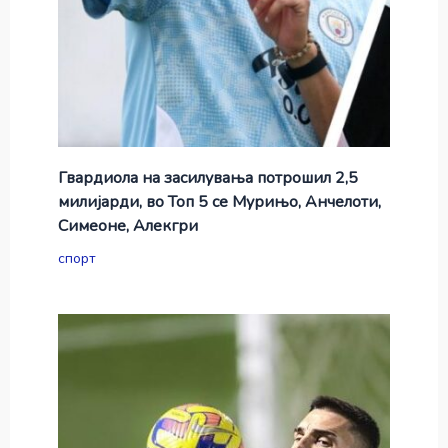
Гвардиола на засилувања потрошил 2,5
милијарди, во Топ 5 се Мурињо, Анчелоти,
Симеоне, Алекгри
спорт