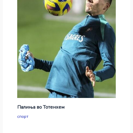
Палиња во Тотенхем
спорт