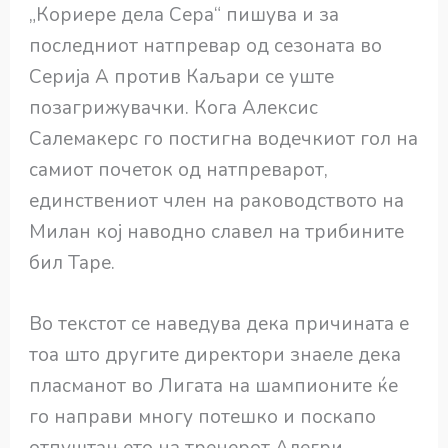
„Кориере дела Сера“ пишува и за
последниот натпревар од сезоната во
Серија А против Каљари се уште
позагрижувачки. Кога Алексис
Салемакерс го постигна водечкиот гол на
самиот почеток од натпреварот,
единствениот член на раководството на
Милан кој наводно славел на трибините
бил Таре.
Во текстот се наведува дека причината е
тоа што другите директори знаеле дека
пласманот во Лигата на шампионите ќе
го направи многу потешко и поскапо