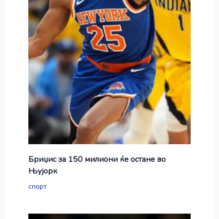
Бриџис за 150 милиони ќе остане во
Њујорк
спорт