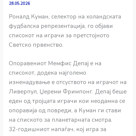
28.05.2026
Роналд Куман, селектор на холандската
фудбалска репрезентација, го објави
списокот на играчи за претстојното
Светско првенство.
Опоравениот Мемфис Депај е на
списокот, додека најголемо
изненадување е отсуството на играчот на
Ливерпул, Џереми Фримпонг. Депај беше
еден од тројцата играчи кои неодамна се
опоравија од повреди, а Куман ги стави
на спиското за планетарната смотра.
32-годишниот напаѓач, кој игра за