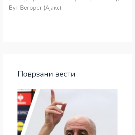
Вут Вегорст (Ајакс).
Поврзани вести