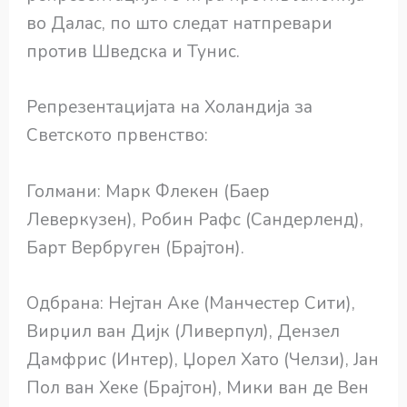
во Далас, по што следат натпревари
против Шведска и Тунис.
Репрезентацијата на Холандија за
Светското првенство:
Голмани: Марк Флекен (Баер
Леверкузен), Робин Рафс (Сандерленд),
Барт Вербруген (Брајтон).
Одбрана: Нејтан Аке (Манчестер Сити),
Вирџил ван Дијк (Ливерпул), Дензел
Дамфрис (Интер), Џорел Хато (Челзи), Јан
Пол ван Хеке (Брајтон), Мики ван де Вен