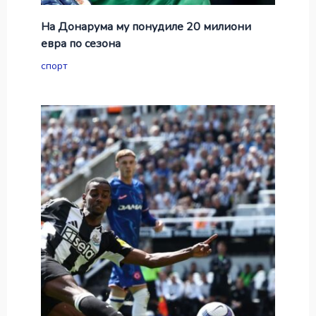
На Донарума му понудиле 20 милиони
евра по сезона
спорт