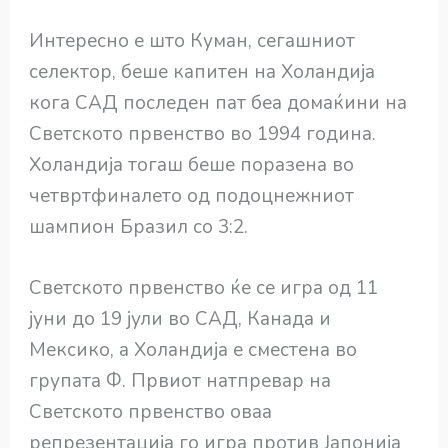
Интересно е што Куман, сегашниот
селектор, беше капитен на Холандија
кога САД последен пат беа домаќини на
Светското првенство во 1994 година.
Холандија тогаш беше поразена во
четвртфиналето од подоцнежниот
шампион Бразил со 3:2.
Светското првенство ќе се игра од 11
јуни до 19 јули во САД, Канада и
Мексико, а Холандија е сместена во
групата Ф. Првиот натпревар на
Светското првенство оваа
репрезентација го игра против Јапонија