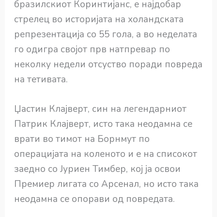
бразилскиот Коринтијанс, е најдобар
стрелец во историјата на холандската
репрезентација со 55 гола, а во неделата
го одигра својот прв натпревар по
неколку недели отсуство поради повреда
на тетивата.
Џастин Клајверт, син на легендарниот
Патрик Клајверт, исто така неодамна се
врати во тимот на Борнмут по
операцијата на коленото и е на списокот
заедно со Јуриен Тимбер, кој ја освои
Премиер лигата со Арсенал, но исто така
неодамна се опорави од повредата.