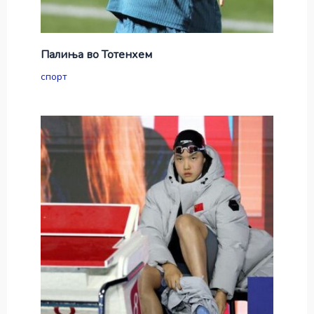
Палиња во Тотенхем
спорт