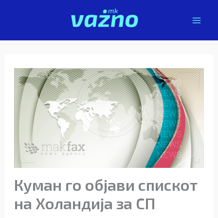
Skip
to
content
Куман го објави спискот
на Холандија за СП