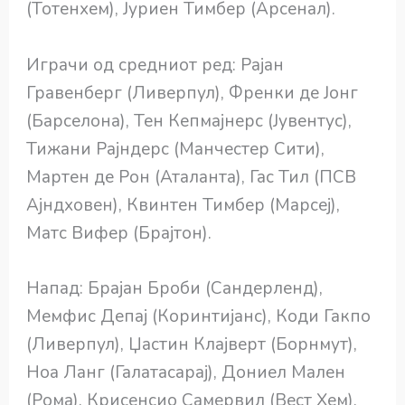
(Тотенхем), Јуриен Тимбер (Арсенал).
Играчи од средниот ред: Рајан
Гравенберг (Ливерпул), Френки де Јонг
(Барселона), Тен Кепмајнерс (Јувентус),
Тижани Рајндерс (Манчестер Сити),
Мартен де Рон (Аталанта), Гас Тил (ПСВ
Ајндховен), Квинтен Тимбер (Марсеј),
Матс Вифер (Брајтон).
Напад: Брајан Броби (Сандерленд),
Мемфис Депај (Коринтијанс), Коди Гакпо
(Ливерпул), Џастин Клајверт (Борнмут),
Ноа Ланг (Галатасарај), Дониел Мален
(Рома), Крисенсио Самервил (Вест Хем),