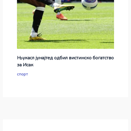
Њукасл јунајтед одбил вистинско богатство
за Исак
спорт