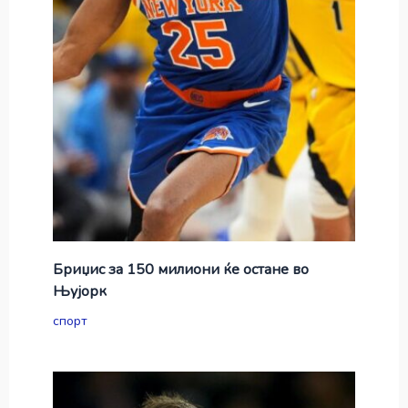
Бриџис за 150 милиони ќе остане во
Њујорк
спорт