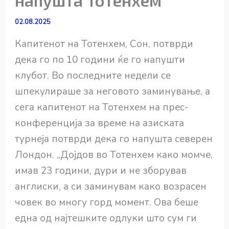
напушта Тотенхем
02.08.2025
Капитенот на Тотенхем, Сон, потврди
дека го по 10 години ќе го напушти
клубот. Во последните недели се
шпекулираше за неговото заминување, а
сега капитенот на Тотенхем на прес-
конференција за време на азиската
турнеја потврди дека го напушта северен
Лондон. „Дојдов во Тотенхем како момче,
имав 23 години, дури и не зборував
англиски, а си заминувам како возрасен
човек во многу горд момент. Ова беше
една од најтешките одлуки што сум ги