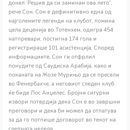
донел. Решив да си заминам ова лето“,
рече Сон. Сон е дефинитивно една од
најголемите легенди на клубот, помина
цела деценија во Тотенхем, одигра 454
натпревари, постигна 174 гола и
регистрираше 101 асистенција. Според
информациите, Сон ги отфрлил
понудите од Саудиска Арабија, како и
поканата на Жозе Мурињо да се пресели
во Фенербахче, а неговиот следен клуб
ќе биде Лос Анџелес. Бројни сигурни
извори потврдија дека Сон е во завршни
преговори и дека би можел да отпатува
за да го потпише договорот во текот на
следната недела.