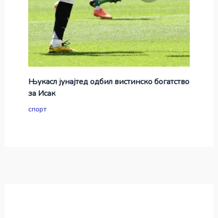
Њукасл јунајтед одбил вистинско богатство
за Исак
спорт