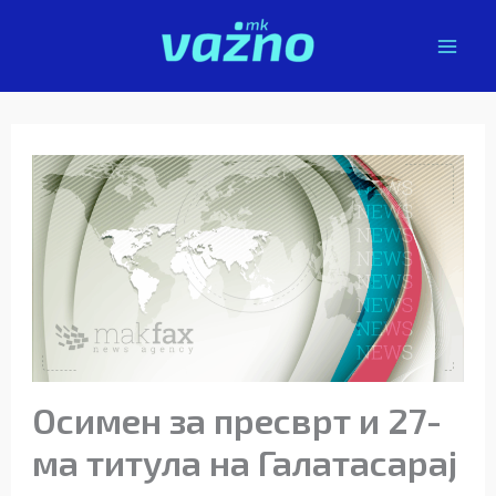
Skip
to
content
Осимен за пресврт и 27-
ма титула на Галатасарај