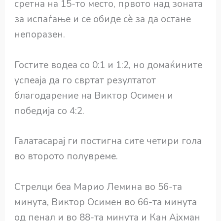
сретна на 15-то место, првото над зоната
за испаѓање и се обиде сè за да остане
непоразен.
Гостите водеа со 0:1 и 1:2, но домаќините
успеаја да го свртат резултатот
благодарение на Виктор Осимен и
победија со 4:2.
Галатасарај ги постигна сите четири гола
во второто полувреме.
Стрелци беа Марио Лемина во 56-та
минута, Виктор Осимен во 66-та минута
од пенал и во 88-та минута и Кан Ајхман