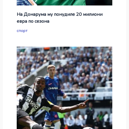
На Донарума му понудиле 20 милиони
евра по сезона
спорт