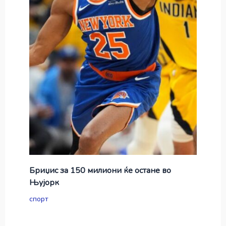
Бриџис за 150 милиони ќе остане во
Њујорк
спорт