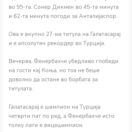
во 95-та. Сонер Дикмен во 45-та минута
и 62-та минута погоди за Анталијаспор.
Ова е вкупно 27-ма титула на Галатасарај
и е апсолутен рекордер во Турција.
Вечерва, Фенербахче убедливо гпобеди
на гости кај Коња, но тоа не беше
доволно да остане во борбата за
титулата.
Галатасарај е шампион на Турција
четврти пат по ред, а Фенербахче исто
толку пати е вицешампион.