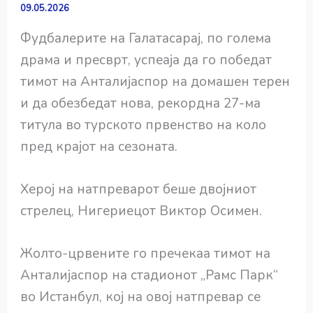
09.05.2026
Фудбалерите на Галатасарај, по голема
драма и пресврт, успеаја да го победат
тимот на Анталијаспор на домашен терен
и да обезбедат нова, рекордна 27-ма
титула во турското првенство на коло
пред крајот на сезоната.
Херој на натпреварот беше двојниот
стрелец, Нигериецот Виктор Осимен.
Жолто-црвените го пречекаа тимот на
Анталијаспор на стадионот „Рамс Парк“
во Истанбул, кој на овој натпревар се