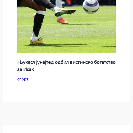
Њукасл јунајтед одбил вистинско богатство
за Исак
спорт