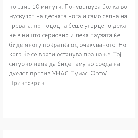
по само 10 минути. Почувствува болка во
мускулот на десната нога и само седна на
тревата, но подоцна беше утврдено дека
не е ништо сериозно и дека паузата ќе
биде многу пократка од очекуваното. Но,
кога ќе се врати останува прашање. Тој
сигурно нема да биде таму во среда на
дуелот против УНАС Пумас. Фото/
Принтскрин