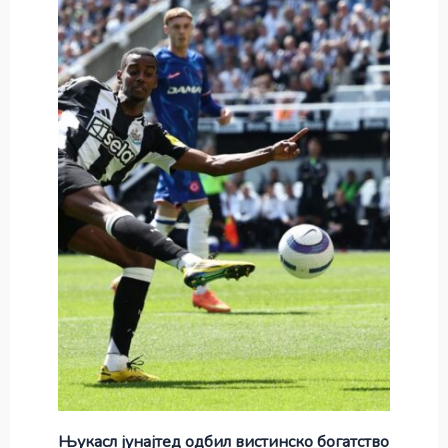
Њукасл јунајтед одбил вистинско богатство