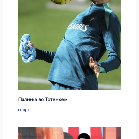
Палиња во Тотенхем
спорт