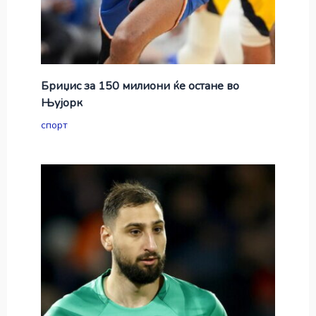
Бриџис за 150 милиони ќе остане во
Њујорк
спорт