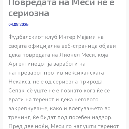
Повредата на Меси не е
сериозна
04.08.2025
Фудбалскиот клуб Интер Мајами на
својата официјална веб-страница објави
дека повредата на Лионел Меси, која
Аргентинецот ја заработи на
натпреварот против мексиканската
Некакса, не е од сериозна природа.
Сепак, сè уште не е познато кога ќе се
врати на теренот и дека неговото
закрепнување, како и влегувањето во
тренинг, ќе бидат под посебен надзор.
Пред две ноќи, Меси го напушти теренот