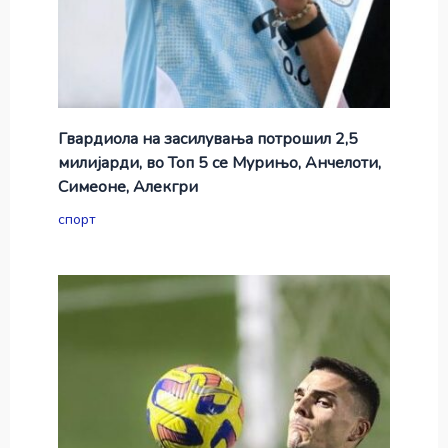
Гвардиола на засилувања потрошил 2,5
милијарди, во Топ 5 се Мурињо, Анчелоти,
Симеоне, Алекгри
спорт