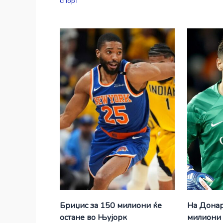
спорт
Бриџис за 150 милиони ќе
На Донар
остане во Њујорк
милиони 