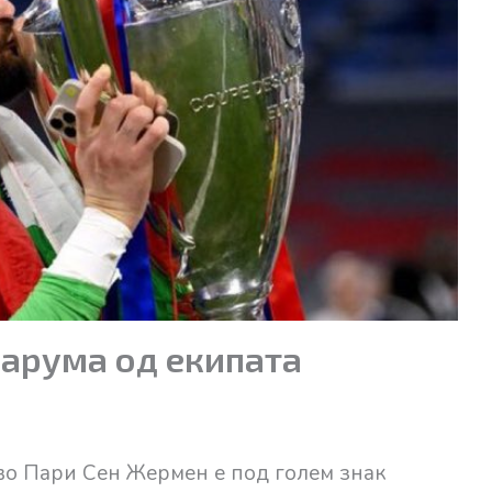
арума од екипата
о Пари Сен Жермен е под голем знак