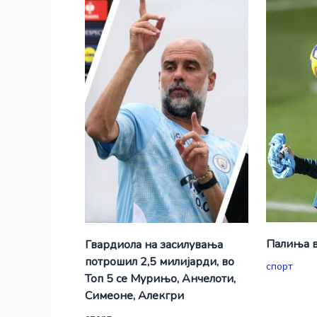
Палиња в
Гвардиола на засилувања
потрошил 2,5 милијарди, во
спорт
Топ 5 се Мурињо, Анчелоти,
Симеоне, Алекгри