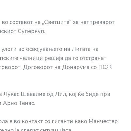
 во составот на „Светците“ за натпреварот
пскиот Суперкуп.
улоги во освојувањето на Лигата на
пските челници решија да го отстранат
оговорот. Договорот на Донарума со ПСЖ
 Лукас Шевалие од Лил, кој ќе биде прв
и Арно Тенас.
ла е во контакт со гиганти како Манчестер
елно ја следат ситуацијата.