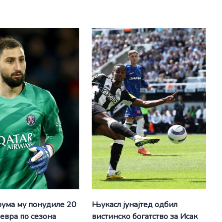
ума му понудиле 20
Њукасл јунајтед одбил
евра по сезона
вистинско богатство за Исак