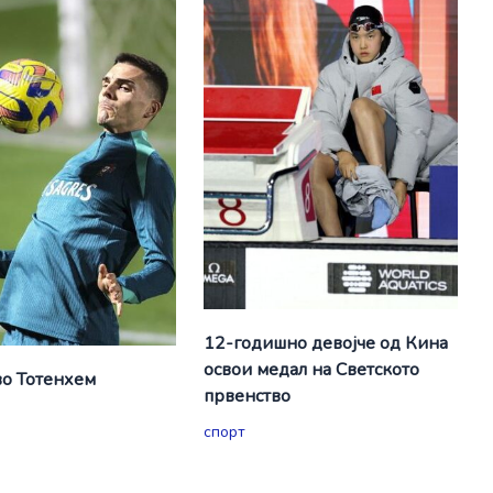
12-годишно девојче од Кина
освои медал на Светското
о Тотенхем
првенство
спорт