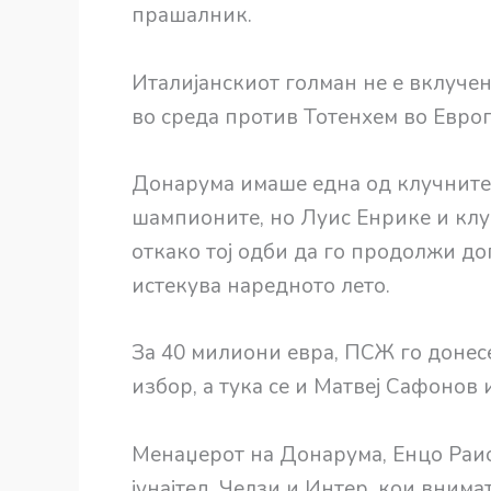
прашалник.
Италијанскиот голман не е вклучен
во среда против Тотенхем во Евро
Донарума имаше една од клучните 
шампионите, но Луис Енрике и клу
откако тој одби да го продолжи д
истекува наредното лето.
За 40 милиони евра, ПСЖ го донесе
избор, а тука се и Матвеј Сафонов 
Менаџерот на Донарума, Енцо Раио
јунајтед, Челзи и Интер, кои внимат