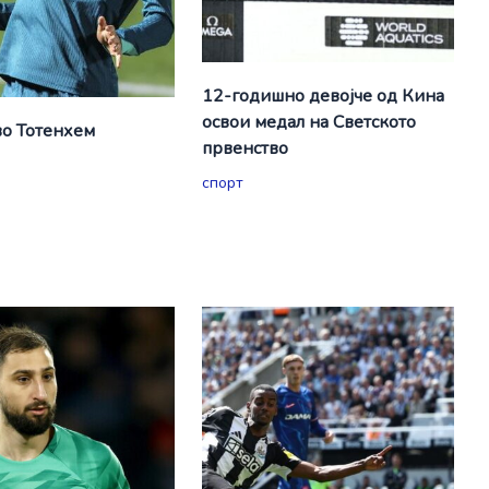
12-годишно девојче од Кина
освои медал на Светското
о Тотенхем
првенство
спорт