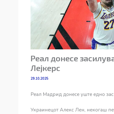
Реал донесе засилув
Лејкерс
29.10.2025
Реал Мадрид донесе уште едно зас
Украинецот Алекс Лен, некогаш пе