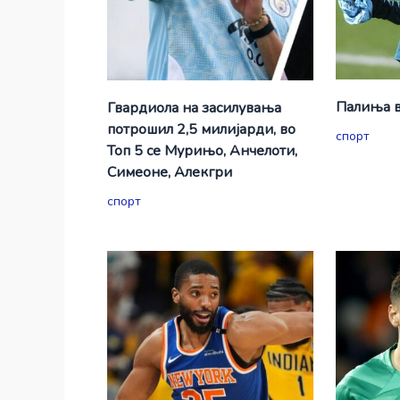
Палиња в
Гвардиола на засилувања
потрошил 2,5 милијарди, во
спорт
Топ 5 се Мурињо, Анчелоти,
Симеоне, Алекгри
спорт