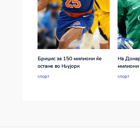
Бриџис за 150 милиони ќе
На Донар
остане во Њујорк
милиони 
спорт
спорт