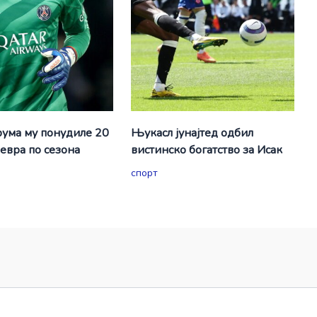
ума му понудиле 20
Њукасл јунајтед одбил
евра по сезона
вистинско богатство за Исак
спорт