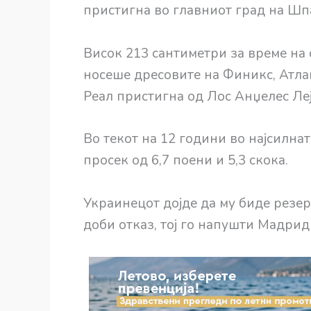
пристигна во главниот град на Шпа
Висок 213 сантиметри за време на
носеше дресовите на Финикс, Атлан
Реал пристигна од Лос Анџелес Леј
Во текот на 12 години во најсилнат
просек од 6,7 поени и 5,3 скока.
Украинецот дојде да му биде резе
доби отказ, тој го напушти Мадрид