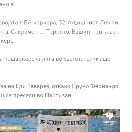
нија.
 својата НБА кариера, 32-годишниот Лен ги
та, Сакраменто, Торонто, Вашингтон, а во
керс.
а кошаркарска лига во светот, тој имаше
рва на Еди Таварез, откако Бруно Фернандо
 и се пресели во Партизан.