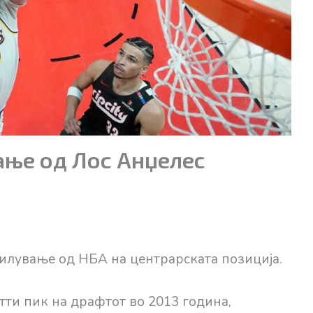
ање од Лос Анџелес
илување од НБА на центрарската позиција.
тти пик на драфтот во 2013 година,