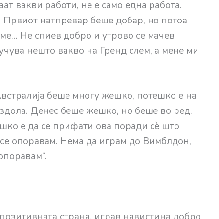
аат вакви работи, не е само една работа.
. Првиот натпревар беше добар, но потоа
ме… Не спиев добро и утрово се мачев
лучува нешто вакво на Гренд слем, а мене ми
Австралија беше многу жешко, потешко е на
здола. Денес беше жешко, но беше во ред.
шко е да се прифати ова поради сè што
 се опоравам. Нема да играм до Вимблдон,
 опоравам“.
 позитивната страна, играв навистина добро