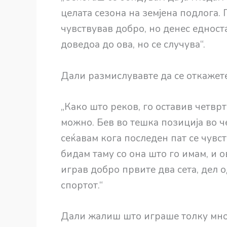
целата сезона на земјена подлога. 
чувствував добро, но денес едност
доведоа до ова, но се случува“.
Дали размислувавте да се откажет
„Како што реков, го оставив четврти
можно. Бев во тешка позиција во че
сеќавам кога последен пат се чувст
бидам таму со она што го имам, и 
играв добро првите два сета, дел о
спортот.“
Дали жалиш што играше толку мно