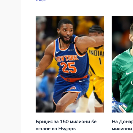
Бриџис за 150 милиони ќе
На Донар
остане во Њујорк
милиони 