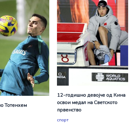
12-годишно девојче од Кина
освои медал на Светското
о Тотенхем
првенство
спорт