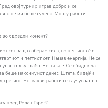
Пред овој турнир играв добро и се
авно не ми беше судено. Многу работи
е во одреден момент?
от сет за да соберам сила, во петтиот сè е
твртиот и петтиот сет. Немав енергија. Не се
вував толку слабо. Но, така е. Се обидов да
ова беше максимумот денес. Штета, бидејќи
д третиот. Но, вакви работи се случуваат во
гу пред Ролан Гарос?