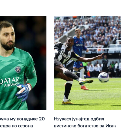
ума му понудиле 20
Њукасл јунајтед одбил
евра по сезона
вистинско богатство за Исак