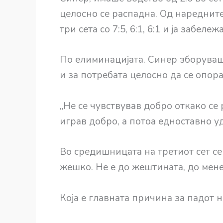
целосно се распадна. Од наредните
три сета со 7:5, 6:1, 6:1 и ја забел
По елиминацијата. Синер зборуваше
и за потребата целосно да се опора
„Не се чувствував добро откако се
играв добро, а потоа едноставно у
Во средишницата на третиот сет се
жешко. Не е до жештината, до мене 
Која е главната причина за падот н