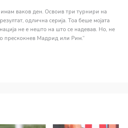
имам ваков ден. Освоив три турнири на
резултат, одлична серија. Тоа беше мојата
нација не е нешто на што се надевав. Но, не
го прескокнев Мадрид или Рим.“