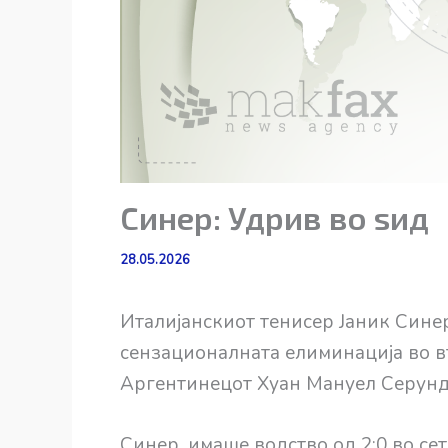
Синер: Удрив во ѕид
28.05.2026
Италијанскиот тенисер Јаник Сине
сензационалната елиминација во в
Аргентинецот Хуан Мануел Серунд
Синер, имаше водство од 2:0 во сето