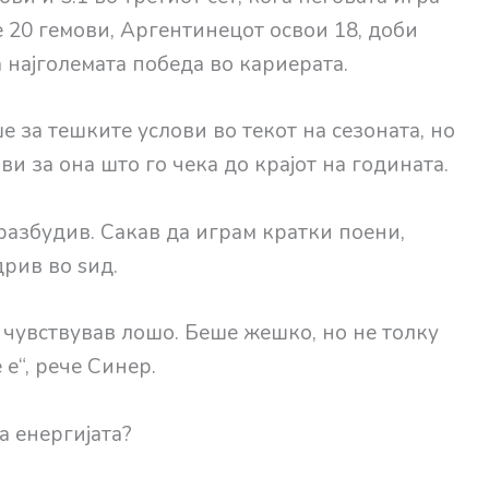
 20 гемови, Аргентинецот освои 18, доби
ежа најголемата победа во кариерата.
 за тешките услови во текот на сезоната, но
ви за она што го чека до крајот на годината.
 разбудив. Сакав да играм кратки поени,
дрив во ѕид.
 чувствував лошо. Беше жешко, но не толку
е“, рече Синер.
а енергијата?