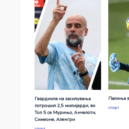
Палиња в
Гвардиола на засилувања
потрошил 2,5 милијарди, во
спорт
Топ 5 се Мурињо, Анчелоти,
Симеоне, Алекгри
спорт