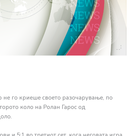
р не го криеше своето разочарување, по
торото коло на Ролан Гарос од
оло.
ви и 5:1 во третиот сет, кога неговата игра