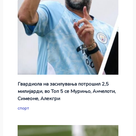
Гвардиола на засилувања потрошил 2,5
милијарди, во Топ 5 се Мурињо, Анчелоти,
Симеоне, Алекгри
спорт