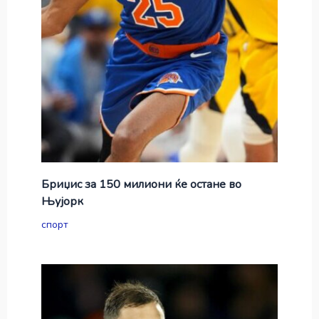
Бриџис за 150 милиони ќе остане во
Њујорк
спорт