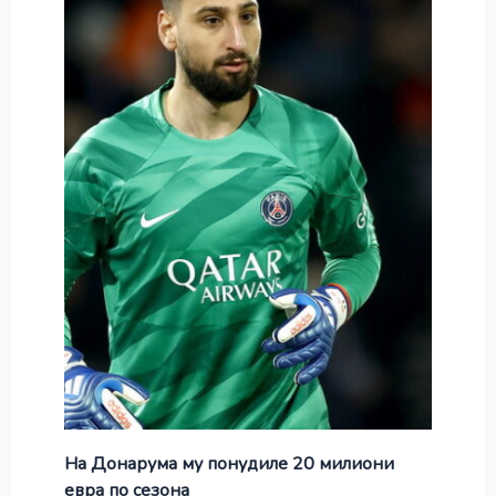
На Донарума му понудиле 20 милиони
евра по сезона