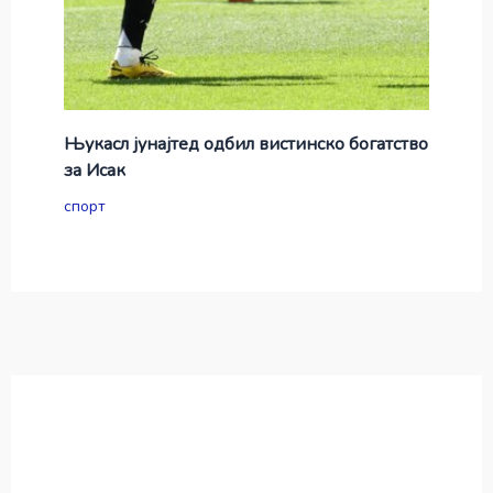
Њукасл јунајтед одбил вистинско богатство
за Исак
спорт