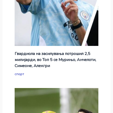
Гвардиола на засилувања потрошил 2,5
милијарди, во Топ 5 се Мурињо, Анчелоти,
Симеоне, Алекгри
спорт