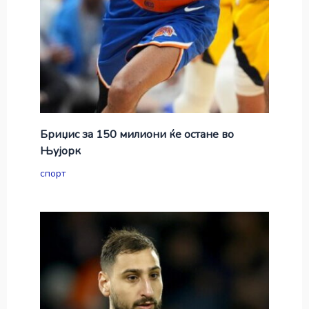
Бриџис за 150 милиони ќе остане во
Њујорк
спорт