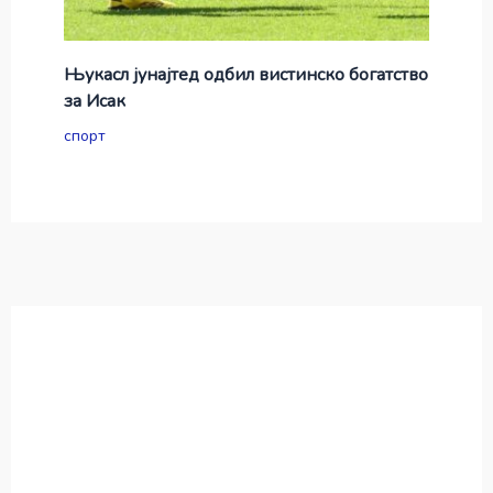
Њукасл јунајтед одбил вистинско богатство
за Исак
спорт