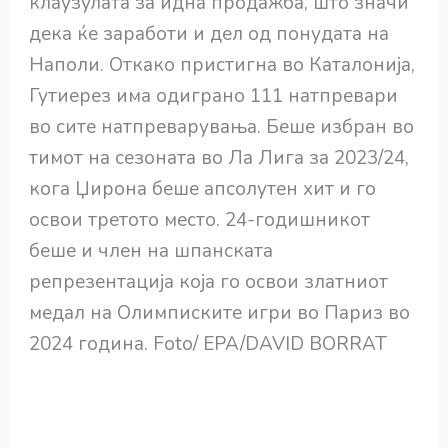
клаузулата за идна продажба, што значи
дека ќе заработи и дел од понудата на
Наполи. Откако пристигна во Каталонија,
Гутиерез има одиграно 111 натпревари
во сите натпреварувања. Беше избран во
тимот на сезоната во Ла Лига за 2023/24,
кога Џирона беше апсолутен хит и го
освои третото место. 24-годишникот
беше и член на шпанската
репрезентација која го освои златниот
медал на Олимписките игри во Париз во
2024 година. Foto/ EPA/DAVID BORRAT