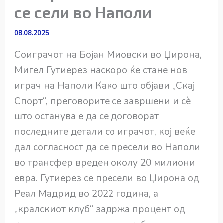
се сели во Наполи
08.08.2025
Соиграчот на Бојан Миовски во Џирона,
Мигел Гутиерез наскоро ќе стане нов
играч на Наполи Како што објави „Скај
Спорт“, преговорите се завршени и сè
што останува е да се договорат
последните детали со играчот, кој веќе
дал согласност да се пресели во Наполи
во трансфер вреден околу 20 милиони
евра. Гутиерез се пресели во Џирона од
Реал Мадрид во 2022 година, а
„кралскиот клуб“ задржа процент од